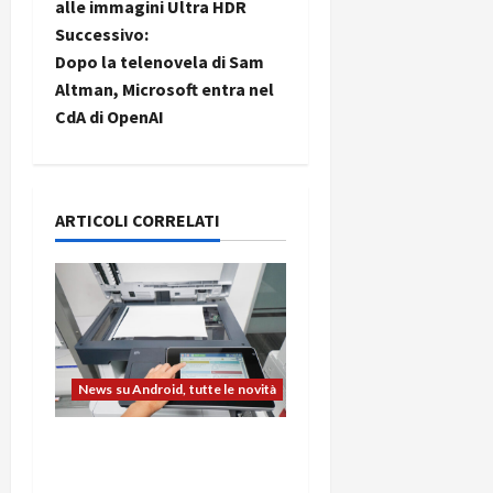
alle immagini Ultra HDR
i
Successivo:
Dopo la telenovela di Sam
g
Altman, Microsoft entra nel
CdA di OpenAI
a
z
i
ARTICOLI CORRELATI
o
n
e
News su Android, tutte le novità
a
L’evoluzione dell’ufficio
r
passa dal noleggio: