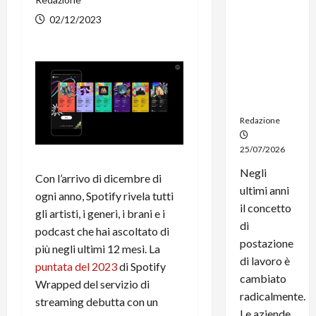
noleggio:
02/12/2023
stampanti
multifunzi
one e
smartpho
ne sempre
aggiornati
Redazione
25/07/2026
Negli
Con l’arrivo di dicembre di
ultimi anni
ogni anno, Spotify rivela tutti
il concetto
gli artisti, i generi, i brani e i
di
podcast che hai ascoltato di
postazione
più negli ultimi 12 mesi. La
di lavoro è
puntata del 2023
di Spotify
cambiato
Wrapped del servizio di
radicalmente.
streaming debutta con un
Le aziende