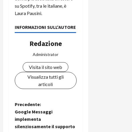
su Spotify, tra le italiane, è
Laura Pausini.
INFORMAZIONI SULL'AUTORE
Redazione
Administrator
Visita il sito web
Visualizza tutti gli
articoli
N
Precedente:
Google Messaggi
a
implementa
silenziosamente il supporto
v