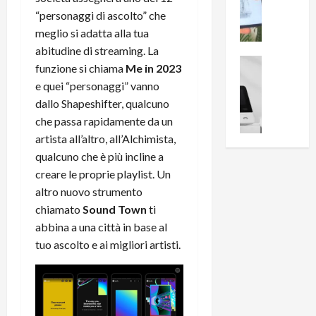
i
0
e
“personaggi di ascolto” che
B
a
c
r
l
meglio si adatta alla tua
e
e
l
abitudine di streaming. La
n
a
News su An
a
funzione si chiama
Me in 2023
s
Offerte An
k
p
e quei “personaggi” vanno
L
i
D
r
dallo Shapeshifter, qualcuno
e
o
u
o
che passa rapidamente da un
m
n
a
v
i
e
artista all’altro, all’Alchimista,
l
a
g
B
2
qualcuno che è più incline a
:
l
i
p
i
creare le proprie playlist. Un
i
g
r
l
altro nuovo strumento
o
m
o
l
chiamato
Sound Town
ti
r
e
n
u
abbina a una città in base al
i
B
t
m
tuo ascolto e ai migliori artisti.
o
7
o
i
f
P
a
n
f
r
l
a
e
o
l
z
r
B
a
i