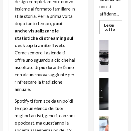
design completamente nuovo
non si
insieme al formato familiare in
affidano...
stile storia. Per la prima volta
dopo tanto tempo,
puoi
Leggi
Leggi
tutto
anche visualizzare le
di
più
statistiche di streaming sul
su
News su An
desktop tramite il web
.
L’evoluz
Recension
dell’uffi
Come sempre, l’azienda ti
passa
R
dal
offre uno sguardo a ciò che hai
a
noleggio
stampan
ascoltato di più durante l’anno
v
multifu
e
e
con alcune nuove aggiunte per
smartp
m
News su An
rinfrescare la tradizione
sempre
e
Smartphon
aggiorn
annuale.
B
n
i
F
Spotify ti fornisce da un po’ di
g
R
tempo un elenco dei tuoi
m
1
migliori artisti, generi, canzoni
e
1
News su An
e podcast, ma quest’anno la
H
Recension
0
società assegnerà uno dei 12
R