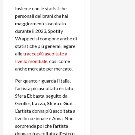
i
a
)
o
Insieme con le statistiche
r
n
personali dei brani che hai
t
e
27/06/202
maggiormente ascoltato
a
p
durante il 2023, Spotify
1
o
Wrapped si compone anche di
3
w
0
statistiche più generali legare
e
0
r
alle
tracce più ascoltate a
b
livello mondiale
, così come
a
26/06/202
anche mercato per mercato.
n
k
Per quanto riguarda l’Italia,
l’artista più ascoltato è stato
23/07/202
Sfera Ebbasta, seguito da
Geolier,
Lazza, Shiva
e
Guè
.
L’artista donna più ascoltata a
livello nazionale è Anna. Non
sorprende poi che l’artista
donna più ascoltata all’estero