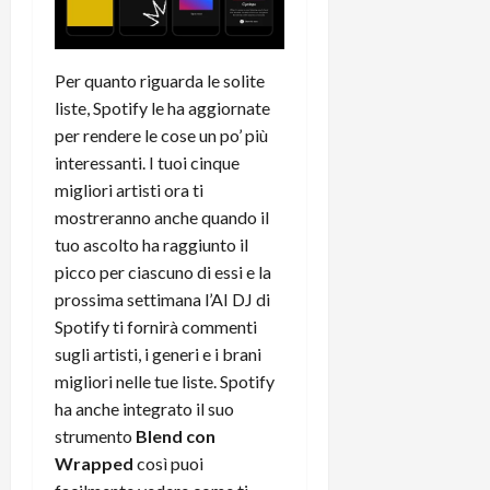
t
W
n
o
e
:
c
n
S
i
i
e
Per quanto riguarda le solite
w
l
o
p
i
liste, Spotify le ha aggiornate
m
c
o
t
i
per rendere le cose un po’ più
o
t
c
g
n
e
interessanti. I tuoi cinque
h
l
l
n
migliori artisti ora ti
B
i
a
t
mostreranno anche quando il
o
o
n
e
tuo ascolto ha raggiunto il
t
r
o
,
picco per ciascuno di essi e la
p
e
v
s
prossima settimana l’AI DJ di
e
-
i
u
r
b
Spotify ti fornirà commenti
t
p
i
o
à
sugli artisti, i generi e i brani
p
l
o
d
o
migliori nelle tue liste. Spotify
P
k
e
r
ha anche integrato il suo
r
r
l
t
strumento
Blend con
i
e
d
o
Wrapped
così puoi
m
a
o
p