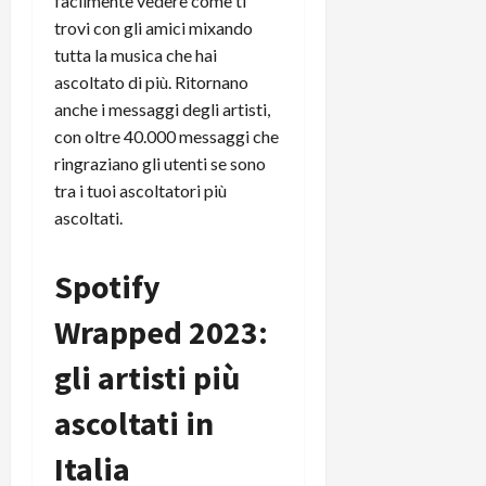
facilmente vedere come ti
e
d
p
e
D
trovi con gli amici mixando
e
p
r
a
r
i
tutta la musica che hai
c
y
A
o
i
ascoltato di più. Ritornano
2
n
d
c
anche i messaggi degli artisti,
0
d
i
l
con oltre 40.000 messaggi che
2
r
s
o
ringraziano gli utenti se sono
6
o
p
c
tra i tuoi ascoltatori più
i
l
o
ascoltati.
d
a
25/06/202
m
c
y
p
o
(
u
Spotify
n
e
t
s
-
e
Wrapped 2023:
c
i
r
h
n
e
gli artisti più
e
k
f
r
+
ascoltati in
u
m
L
n
o
Italia
C
z
C
D