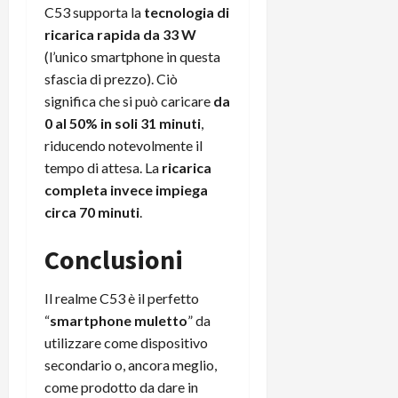
C53 supporta la
tecnologia di
ricarica rapida da 33 W
(l’unico smartphone in questa
sfascia di prezzo). Ciò
significa che si può caricare
da
0 al 50% in soli 31 minuti
,
riducendo notevolmente il
tempo di attesa. La
ricarica
completa invece impiega
circa 70 minuti
.
Conclusioni
Il realme C53 è il perfetto
“
smartphone muletto
” da
utilizzare come dispositivo
secondario o, ancora meglio,
come prodotto da dare in