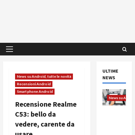
Menu
principale
ULTIME
News su Android, tutte le novità
NEWS
Recensioni Android
Smartphone Android
News su Android
Recensione Realme
L’evoluzio
C53: bello da
ne
vedere, carente da
dell’uffici
o passa
usare