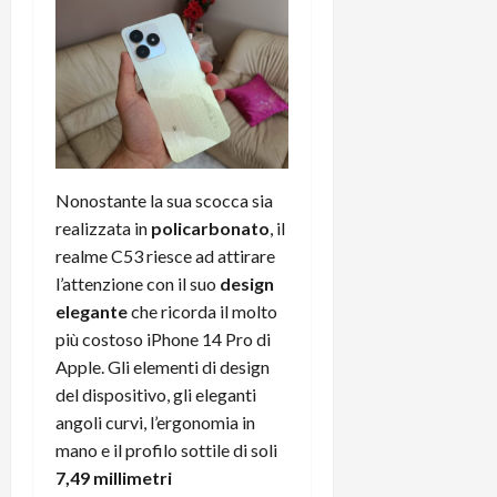
C
D
i
a
)
o
r
n
t
e
27/06/202
a
p
1
o
3
w
0
e
Nonostante la sua scocca sia
0
r
realizzata in
policarbonato
, il
b
realme C53 riesce ad attirare
a
26/06/202
l’attenzione con il suo
design
n
elegante
che ricorda il molto
k
più costoso iPhone 14 Pro di
Apple. Gli elementi di design
23/07/202
del dispositivo, gli eleganti
angoli curvi, l’ergonomia in
mano e il profilo sottile di soli
7,49 millimetri