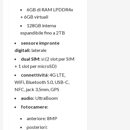
6GB di RAM LPDDR4x
+ 6GB virtuali
128GB interna
espandibile fino a 2TB
sensore impronte
digitali:
laterale
dual SIM:
sì (2 slot per SIM
+ 1 slot per microSD)
connettività:
4G LTE,
WiFi, Bluetooth 5.0, USB-C,
NFC, jack 3,5mm, GPS
audio:
UltraBoom
fotocamere:
anteriore: 8MP
posteriori: