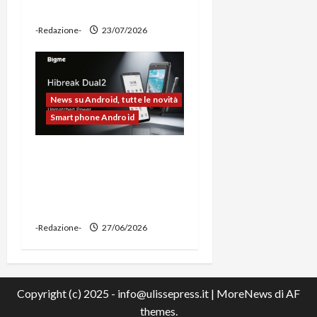
power bank
-Redazione-
23/07/2026
News su Android, tutte le novità
Smartphone Android
Bigme HiBreak Dual 2
pronto al lancio con la
novità del doppio display
(e-ink + LCD)
-Redazione-
27/06/2026
Copyright (c) 2025 - info@ulissepress.it
|
MoreNews
di AF
themes.