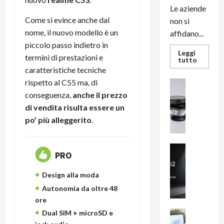
Le aziende
Come si evince anche dal
non si
nome, il nuovo modello è un
affidano...
piccolo passo indietro in
Leggi
termini di prestazioni e
Leggi
tutto
di
caratteristiche tecniche
più
su
rispetto al C55 ma, di
News su An
L’evoluz
Recension
conseguenza,
anche il prezzo
dell’uffi
passa
R
di vendita risulta essere un
dal
a
noleggio
po’ più alleggerito
.
stampan
v
multifu
e
e
smartp
m
News su An
sempre
PRO
e
Smartphon
aggiorn
B
n
Design alla moda
i
F
Autonomia da oltre 48
g
R
ore
m
1
e
1
Dual SIM + microSD e
News su An
H
Recension