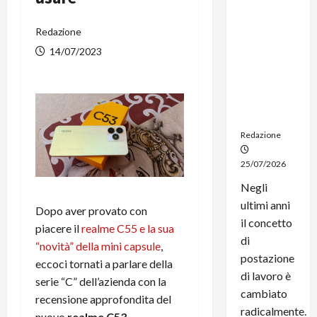
dal
noleggio:
Redazione
stampanti
14/07/2023
multifunzi
one e
smartpho
ne sempre
aggiornati
Redazione
25/07/2026
Negli
ultimi anni
Dopo aver provato con
il concetto
piacere il
realme C55 e la sua
di
“novità” della mini capsule
,
postazione
eccoci tornati a parlare della
di lavoro è
serie “C” dell’azienda con la
cambiato
recensione approfondita del
radicalmente.
nuovo
realme C53
.