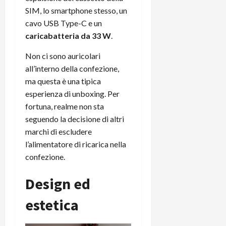
m
a
o
p
SIM, lo smartphone stesso, un
e
d
p
e
D
cavo USB Type-C e un
e
p
r
a
r
i
caricabatteria da 33 W
.
c
y
A
o
i
2
Non ci sono auricolari
n
d
c
0
d
all’interno della confezione,
i
l
2
r
s
o
ma questa è una tipica
6
o
p
c
esperienza di unboxing. Per
i
l
o
fortuna, realme non sta
d
a
25/06/202
m
seguendo la decisione di altri
c
y
p
marchi di escludere
o
(
u
l’alimentatore di ricarica nella
n
e
t
s
confezione.
-
e
c
i
r
h
Design ed
n
e
e
k
f
estetica
r
+
u
m
L
n
o
C
z