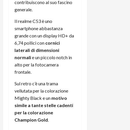
contribuiscono al suo fascino
generale.
Il realme C53 è uno
smartphone abbastanza
grande con un display HD+ da
6,74 pollici con
cornici
laterali di dimensioni
normali
e un piccolo notch in
alto per la fotocamera
frontale.
Sul retro c’è una trama
vellutata per la colorazione
Mighty Black e un
motivo
simile a tante stelle cadenti
per la colorazione
Champion Gold
.