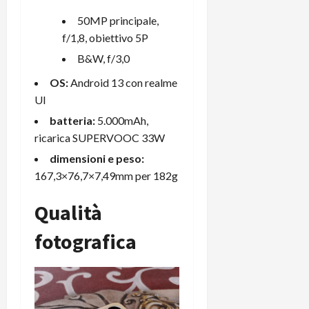
50MP principale,
f/1,8, obiettivo 5P
B&W, f/3,0
OS:
Android 13 con realme
UI
batteria:
5.000mAh,
ricarica SUPERVOOC 33W
dimensioni e peso:
167,3×76,7×7,49mm per 182g
Qualità
fotografica