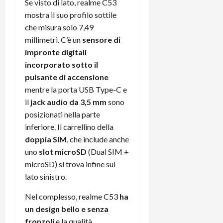
Se visto di lato, realme C53
mostra il suo profilo sottile
che misura solo 7,49
millimetri. C’è un
sensore di
impronte digitali
incorporato sotto il
pulsante di accensione
mentre la porta USB Type-C e
il
jack audio da 3,5 mm
sono
posizionati nella parte
inferiore. Il carrellino della
doppia SIM
, che include anche
uno
slot microSD
(Dual SIM +
microSD) si trova infine sul
lato sinistro.
Nel complesso, realme C53
ha
un design bello e senza
fronzoli
e la qualità