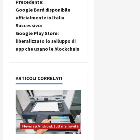
N
Precedente:
Google Bard disponibile
a
ufficialmente in Italia
Successivo:
v
Google Play Store:
i
liberalizzato lo sviluppo di
app che usano le blockchain
g
a
ARTICOLI CORRELATI
z
i
o
n
News su Android, tutte le novità
e