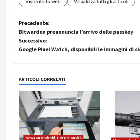
Visita il sito web
Visualizza tutti gli articoli
N
Precedente:
Bitwarden preannuncia l’arrivo delle passkey
a
Successivo:
v
Google Pixel Watch, disponibili le immagini di s
i
g
ARTICOLI CORRELATI
a
z
i
o
News su Android, tutte le novità