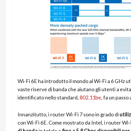
Wi-Fi 6E ha introdotto il mondo al Wi-Fi a 6 GHz util
vaste riserve di banda che aiutano gli utenti a evi
identificato nello standard,
802.11be
, fa un passo
Innanzitutto, i router Wi-Fi 7 sono in grado di
util
con Wi-Fi 6E. Come mostrato da Intel, i router Wi-
di banda
in totale e
fino a 5,8 Gbps disponibili per