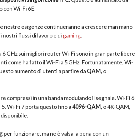
vo con Wi-Fi 6E.
le nostre esigenze continueranno a crescere man mano
nostri flussi di lavoro e di
gaming
.
6 GHz sui migliori router Wi-Fi sono in gran parte libere
ti come ha fatto il Wi-Fi a 5 GHz. Fortunatamente, Wi-
questo aumento di utenti a partire da
QAM,
o
re compressi in una banda modulando il segnale. Wi-Fi 6
. Wi-Fi 7 porta questo fino a
4096-QAM
, o 4K-QAM,
disponibile.
g
per funzionare, ma ne è valsa la pena con un