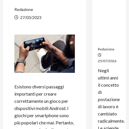
noleggio:
Redazione
stampanti
multifunzi
27/03/2023
one e
smartpho
ne sempre
aggiornati
Redazione
25/07/2026
Negli
ultimi anni
il concetto
Esistono diversi passaggi
di
importanti per creare
postazione
correttamente un gioco per
di lavoro è
dispositivi mobili Android. I
cambiato
giochi per smartphone sono
radicalmente.
più popolari che mai. Pertanto,
Le aziende