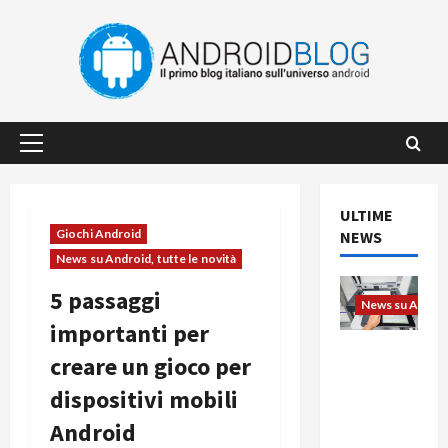
Vai
al
contenuto
Menu
principale
ULTIME
Giochi Android
NEWS
News su Android, tutte le novità
5 passaggi
News su Android
importanti per
L’evoluzio
creare un gioco per
ne
dispositivi mobili
dell’uffici
o passa
Android
dal