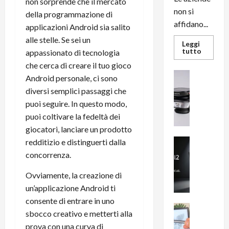
non sorprende che il mercato
non si
della programmazione di
affidano...
applicazioni Android sia salito
alle stelle. Se sei un
Leggi
Leggi
tutto
appassionato di tecnologia
di
che cerca di creare il tuo gioco
più
su
News su An
Android personale, ci sono
L’evoluz
Recension
dell’uffi
diversi semplici passaggi che
passa
R
dal
puoi seguire. In questo modo,
a
noleggio
stampan
puoi coltivare la fedeltà dei
v
multifu
e
giocatori, lanciare un prodotto
e
smartp
m
News su An
redditizio e distinguerti dalla
sempre
e
Smartphon
aggiorn
concorrenza.
B
n
i
F
Ovviamente, la creazione di
g
R
un’applicazione Android ti
m
1
consente di entrare in uno
e
1
News su An
sbocco creativo e metterti alla
H
Recension
0
prova con una curva di
R