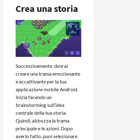
i
Crea una storia
a
)
o
r
n
t
e
27/06/202
a
p
1
o
3
w
0
e
0
r
b
Successivamente, dovrai
a
26/06/202
creare una trama emozionante
n
e accattivante per la tua
k
applicazione mobile Android.
Inizia facendo un
23/07/202
brainstorming sull’idea
centrale della tua storia.
Quindi, abbozza la trama
principale e le azioni. Dopo
averlo fatto, puoi selezionare