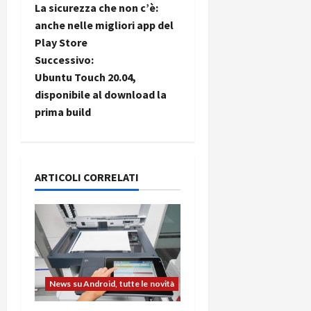
La sicurezza che non c’è:
a
anche nelle migliori app del
Play Store
v
Successivo:
i
Ubuntu Touch 20.04,
disponibile al download la
g
prima build
a
z
ARTICOLI CORRELATI
i
o
n
e
News su Android, tutte le novità