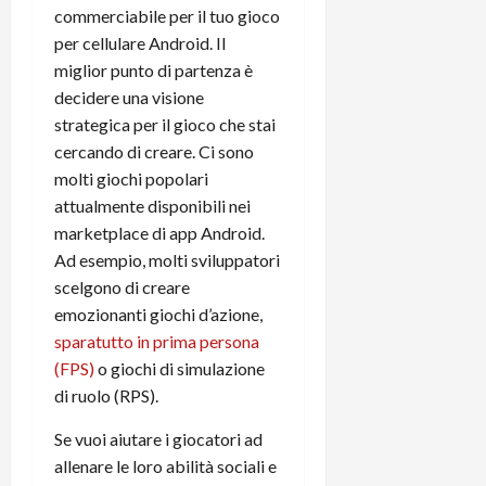
t
W
n
commerciabile per il tuo gioco
o
e
:
c
n
per cellulare Android. Il
S
i
i
e
miglior punto di partenza è
w
l
o
p
decidere una visione
i
m
c
o
strategica per il gioco che stai
t
i
o
t
cercando di creare. Ci sono
c
g
n
e
h
molti giochi popolari
l
l
n
B
i
attualmente disponibili nei
a
t
o
o
n
e
marketplace di app Android.
t
r
o
,
Ad esempio, molti sviluppatori
p
e
v
s
scelgono di creare
e
-
i
u
emozionanti giochi d’azione,
r
b
t
p
sparatutto in prima persona
i
o
à
p
(FPS)
o giochi di simulazione
l
o
d
o
P
k
di ruolo (RPS).
e
r
r
r
l
t
Se vuoi aiutare i giocatori ad
i
e
d
o
m
allenare le loro abilità sociali e
a
o
p