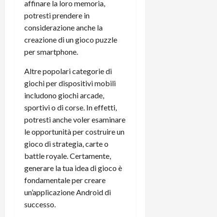
e
d
p
affinare la loro memoria,
e
D
e
p
r
potresti prendere in
a
r
i
c
considerazione anche la
y
A
o
i
creazione di un gioco puzzle
2
n
d
c
per smartphone.
0
d
i
l
2
r
s
o
Altre popolari categorie di
6
o
p
c
giochi per dispositivi mobili
i
l
o
includono giochi arcade,
d
a
25/06/202
m
sportivi o di corse. In effetti,
c
y
p
o
potresti anche voler esaminare
(
u
n
e
le opportunità per costruire un
t
s
-
e
gioco di strategia, carte o
c
i
r
battle royale. Certamente,
h
n
e
generare la tua idea di gioco è
e
k
f
fondamentale per creare
r
+
u
un’applicazione Android di
m
L
n
successo.
o
C
z
C
D