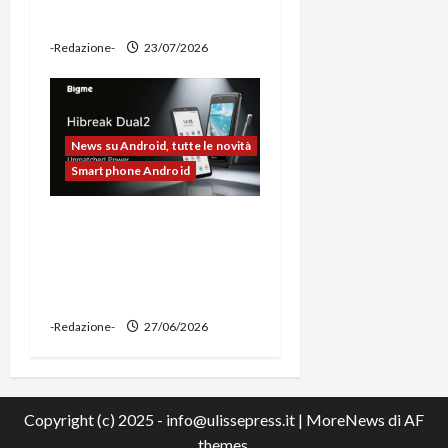
power bank
-Redazione-
23/07/2026
News su Android, tutte le novità
Smartphone Android
Bigme HiBreak Dual 2
pronto al lancio con la
novità del doppio display
(e-ink + LCD)
-Redazione-
27/06/2026
Copyright (c) 2025 - info@ulissepress.it
|
MoreNews
di AF
themes.