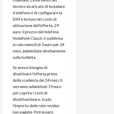
r
B
a
i
tecnico incaricato di installare
t
W
n
o
il telefono e di configurare la
e
:
c
n
S
SIM è incluso nel costo di
i
i
e
w
l
attivazione dell’offerta: 29
o
p
i
m
c
o
euro; il prezzo del telefono
t
i
o
t
Vodafone Classic è suddiviso
c
g
n
e
in rate mensili di 3 euro per 24
h
l
l
n
mesi, addebitate direttamente
B
i
a
t
sulla bolletta.
o
o
n
e
t
r
o
,
Se avessi bisogno di
p
e
v
s
disattivare l’offerta prima
e
-
i
u
della scadenza dei 24 mesi, ti
r
b
t
p
i
verranno addebitati 19 euro
o
à
p
l
o
d
per coprire i costi di
o
P
k
e
r
disattivazione e, in più,
r
r
l
t
l’importo delle rate residue
i
e
d
o
non pagate. Potrai però