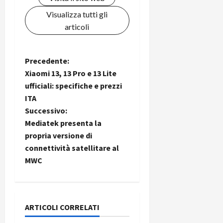
Visualizza tutti gli
articoli
N
Precedente:
Xiaomi 13, 13 Pro e 13 Lite
a
ufficiali: specifiche e prezzi
ITA
v
Successivo:
i
Mediatek presenta la
propria versione di
g
connettività satellitare al
MWC
a
z
i
ARTICOLI CORRELATI