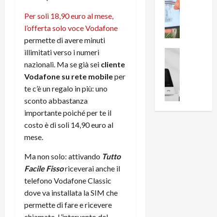
0
R
i
0
Per soli 18,90 euro al mese,
e
B
a
l’offerta solo voce Vodafone
c
r
l
permette di avere minuti
e
e
l
n
illimitati
verso i numeri
a
News su An
a
s
Offerte An
k
p
nazionali. Ma se già sei
cliente
L
i
D
r
Vodafone su rete mobile
per
e
o
u
o
te c’è un regalo in più: uno
m
n
a
v
sconto abbastanza
i
e
l
a
importante poiché per te il
g
B
2
:
costo è di soli 14,90 euro al
l
i
p
i
i
g
mese.
r
l
o
m
o
l
Ma non solo: attivando
Tutto
r
e
n
u
i
Facile Fisso
riceverai anche il
B
t
m
o
7
o
telefono Vodafone Classic
i
f
P
a
n
dove va installata la SIM che
f
r
l
a
permette di fare e ricevere
e
o
l
z
chiamate. L’intervento del