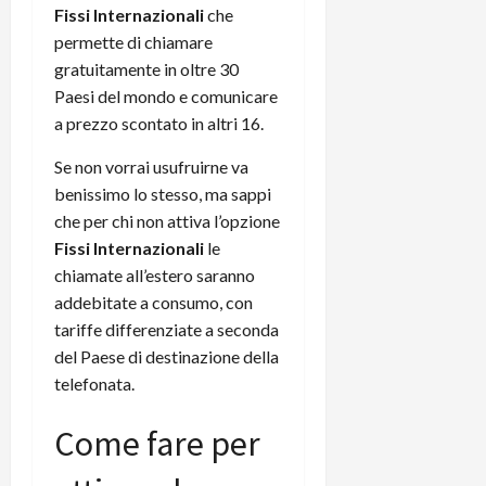
Fissi Internazionali
che
C
D
i
a
permette di chiamare
)
o
r
gratuitamente in oltre 30
n
t
e
Paesi del mondo e comunicare
27/06/202
a
p
a prezzo scontato in altri 16.
1
o
3
w
Se non vorrai usufruirne va
0
e
benissimo lo stesso, ma sappi
0
r
che per chi non attiva l’opzione
b
Fissi Internazionali
le
a
26/06/202
chiamate all’estero saranno
n
addebitate a consumo, con
k
tariffe differenziate a seconda
del Paese di destinazione della
23/07/202
telefonata.
Come fare per