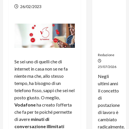
dal
26/02/2023
noleggio:
stampanti
multifunzi
one e
smartpho
ne sempre
aggiornati
Redazione
Se sei uno di quelli che di
25/07/2026
internet in casa non se ne fa
niente ma che, allo stesso
Negli
tempo, ha bisogno di un
ultimi anni
telefono fisso, sappi che sei nel
il concetto
posto giusto. O meglio,
di
Vodafone
ha creato l’offerta
postazione
che fa per te poiché permette
di lavoro è
di avere
minuti di
cambiato
conversazione illimitati
radicalmente.