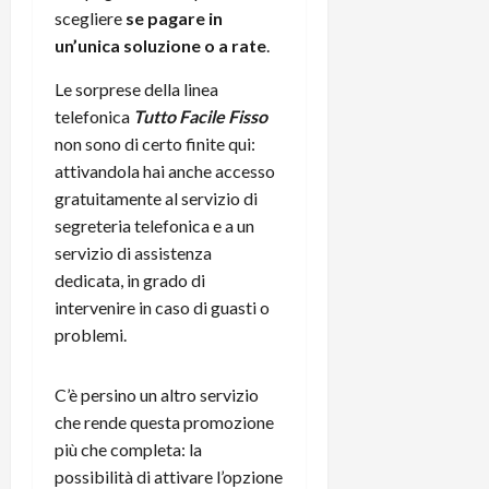
m
a
o
p
scegliere
se pagare in
e
d
p
e
un’unica soluzione o a rate
.
D
e
p
r
a
r
i
c
Le sorprese della linea
y
A
o
i
telefonica
Tutto Facile Fisso
2
n
d
c
non sono di certo finite qui:
0
d
i
l
2
r
attivandola hai anche accesso
s
o
6
o
p
gratuitamente al servizio di
c
i
l
o
segreteria telefonica e a un
d
a
25/06/202
m
servizio di
assistenza
c
y
p
dedicata, in grado di
o
(
u
intervenire in caso di guasti o
n
e
t
problemi.
s
-
e
c
i
r
h
n
e
C’è persino un altro servizio
e
k
f
che rende questa promozione
r
+
u
più che completa: la
m
L
n
possibilità di attivare l’opzione
o
C
z