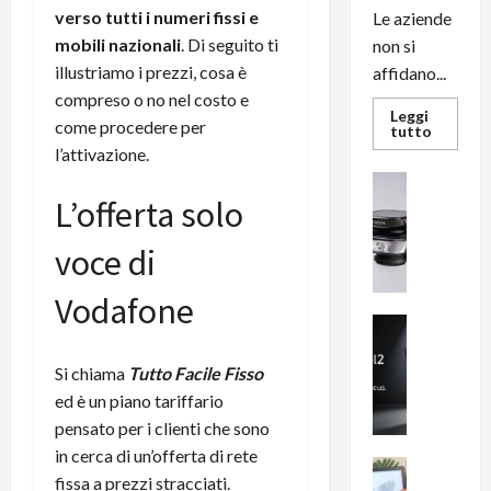
verso tutti i numeri fissi e
Le aziende
mobili nazionali
. Di seguito ti
non si
illustriamo i prezzi, cosa è
affidano...
compreso o no nel costo e
Leggi
come procedere per
Leggi
tutto
di
l’attivazione.
più
su
News su An
L’evoluz
L’offerta solo
Recension
dell’uffi
passa
R
dal
a
voce di
noleggio
stampan
v
multifu
e
Vodafone
e
smartp
m
News su An
sempre
e
Smartphon
aggiorn
B
n
Si chiama
Tutto Facile Fisso
i
F
ed è un piano tariffario
g
R
pensato per i clienti che sono
m
1
in cerca di un’offerta di rete
e
1
News su An
fissa a prezzi stracciati.
H
Recension