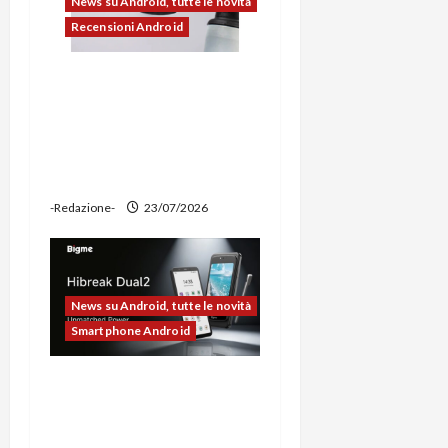
News su Android, tutte le novità
Recensioni Android
Ravemen FR1100 alla
prova: illuminazione
potente, supporto per
ciclocomputer e funzione
power bank
-Redazione-
23/07/2026
News su Android, tutte le novità
Smartphone Android
Bigme HiBreak Dual 2
pronto al lancio con la
novità del doppio display