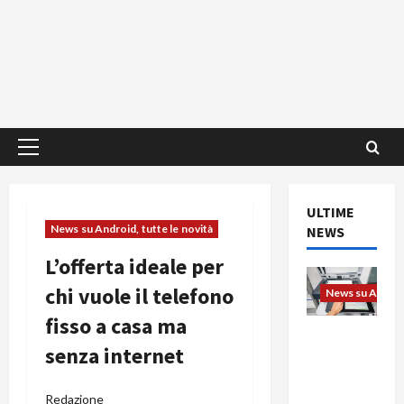
Menu
principale
ULTIME
News su Android, tutte le novità
NEWS
L’offerta ideale per
chi vuole il telefono
News su Android
fisso a casa ma
L’evoluzio
senza internet
ne
dell’uffici
o passa
Redazione