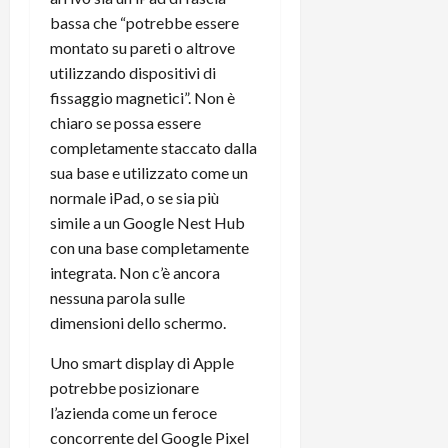
t
W
n
o
bassa che “potrebbe essere
e
:
c
n
montato su pareti o altrove
S
i
i
e
utilizzando dispositivi di
w
l
o
p
fissaggio magnetici”. Non è
i
m
c
o
t
i
chiaro se possa essere
o
t
c
g
n
completamente staccato dalla
e
h
l
l
n
sua base e utilizzato come un
B
i
a
t
normale iPad, o se sia più
o
o
n
e
simile a un Google Nest Hub
t
r
o
,
con una base completamente
p
e
v
s
integrata. Non c’è ancora
e
-
i
u
r
nessuna parola sulle
b
t
p
i
o
à
dimensioni dello schermo.
p
l
o
d
o
P
Uno smart display di Apple
k
e
r
r
r
potrebbe posizionare
l
t
i
e
d
o
l’azienda come un feroce
m
a
o
p
concorrente del Google Pixel