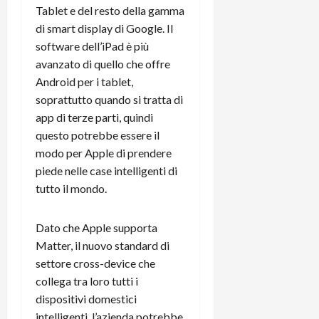
e
d
p
e
Tablet e del resto della gamma
D
e
p
r
di smart display di Google. Il
a
r
i
c
software dell’iPad è più
y
A
o
i
avanzato di quello che offre
2
n
d
c
0
d
Android per i tablet,
i
l
2
r
s
soprattutto quando si tratta di
o
6
o
p
c
app di terze parti, quindi
i
l
o
questo potrebbe essere il
d
a
25/06/202
m
modo per Apple di prendere
c
y
p
piede nelle case intelligenti di
o
(
u
tutto il mondo.
n
e
t
s
-
e
c
i
r
Dato che Apple supporta
h
n
e
Matter, il nuovo standard di
e
k
f
settore cross-device che
r
+
u
collega tra loro tutti i
m
L
n
dispositivi domestici
o
C
z
C
intelligenti, l’azienda potrebbe
D