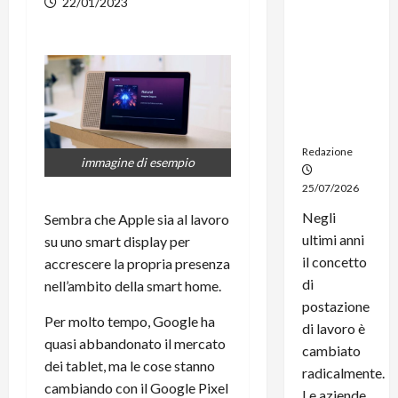
22/01/2023
noleggio:
stampanti
multifunzi
one e
smartpho
ne sempre
aggiornati
Redazione
immagine di esempio
25/07/2026
Negli
Sembra che Apple sia al lavoro
ultimi anni
su uno smart display per
il concetto
accrescere la propria presenza
di
nell’ambito della smart home.
postazione
Per molto tempo, Google ha
di lavoro è
quasi abbandonato il mercato
cambiato
dei tablet, ma le cose stanno
radicalmente.
cambiando con il Google Pixel
Le aziende