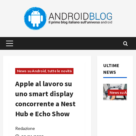
Vai
al
contenuto
Menu
principale
ULTIME
News su Android, tutte le novità
NEWS
Apple al lavoro su
uno smart display
News su Android
concorrente a Nest
L’evoluzio
Hub e Echo Show
ne
dell’uffici
o passa
Redazione
dal