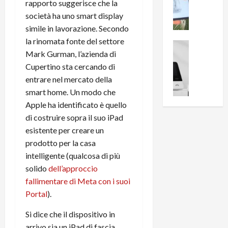
i
0
rapporto suggerisce che la
e
B
a
società ha uno smart display
c
r
l
simile in lavorazione. Secondo
e
e
l
la rinomata fonte del settore
n
a
News su An
a
Mark Gurman, l’azienda di
s
Offerte An
k
p
L
i
Cupertino sta cercando di
D
r
e
o
u
entrare nel mercato della
o
m
n
a
v
smart home. Un modo che
i
e
l
a
Apple ha identificato è quello
g
B
2
:
di costruire sopra il suo iPad
l
i
p
i
esistente per creare un
i
g
r
l
prodotto per la casa
o
m
o
l
r
intelligente (qualcosa di più
e
n
u
i
B
t
solido
dell’approccio
m
o
7
o
i
fallimentare di Meta con i suoi
f
P
a
n
Portal
).
f
r
l
a
e
o
l
z
Si dice che il dispositivo in
r
B
a
i
arrivo sia un iPad di fascia