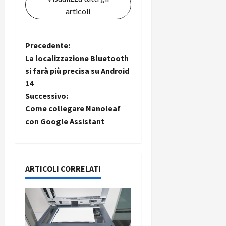
articoli
N
Precedente:
La localizzazione Bluetooth
a
si farà più precisa su Android
14
v
Successivo:
i
Come collegare Nanoleaf
con Google Assistant
g
a
ARTICOLI CORRELATI
z
i
o