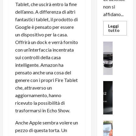
Tablet, che uscirà entro la fine
non si
dell’anno. A differenza di altri
affidano...
fantastici tablet, il prodotto di
Leggi
Google è pensato per essere
Leggi
tutto
un dispositivo per la casa.
di
più
Offrirà un dock e verrà fornito
su
News su An
L’evoluz
con un’interfaccia incentrata
Recension
dell’uffi
passa
R
sui controlli della casa
dal
a
noleggio
intelligente. Amazon ha
stampan
v
pensato anche una cosa del
multifu
e
e
genere con i propri Fire Tablet
smartp
m
News su An
sempre
che, attraverso un
e
Smartphon
aggiorn
aggiornamento, hanno
B
n
i
ricevuto la possibilità di
F
g
R
trasformarsi in Echo Show.
m
1
Anche Apple sembra volere un
e
1
News su An
H
Recension
0
pezzo di questa torta. Un
R