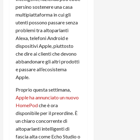
i
a
)
persino sostenere una casa
o
r
n
multipiattaforma in cui gli
t
e
27/06/202
utenti possono passare senza
a
p
problemi tra altoparlanti
1
o
Alexa, telefoni Android e
3
w
dispositivi Apple, piuttosto
0
e
che dire ai clienti che devono
0
r
abbandonare gli altri prodotti
b
a
26/06/202
e passare all’ecosistema
n
Apple.
k
Proprio questa settimana,
Apple ha annunciato un nuovo
23/07/202
HomePod
che è ora
disponibile per il preordine. È
un chiaro concorrente di
altoparlanti intelligenti di
fascia alta come Echo Studio o