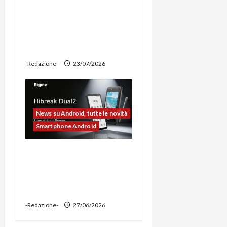
prova: illuminazione
potente, supporto per
ciclocomputer e funzione
power bank
-Redazione-
23/07/2026
News su Android, tutte le novità
Smartphone Android
Bigme HiBreak Dual 2
pronto al lancio con la
novità del doppio display
(e-ink + LCD)
-Redazione-
27/06/2026