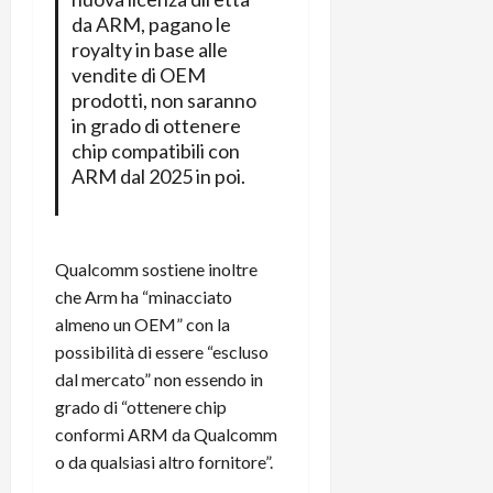
r
B
a
i
da ARM, pagano le
t
W
n
o
royalty in base alle
e
:
c
n
vendite di OEM
S
i
i
e
prodotti, non saranno
w
l
o
p
in grado di ottenere
i
m
c
o
chip compatibili con
t
i
o
t
ARM dal 2025 in poi.
c
g
n
e
h
l
l
n
B
i
a
t
o
o
n
e
Qualcomm sostiene inoltre
t
r
o
,
che Arm ha “minacciato
p
e
v
s
e
almeno un OEM” con la
-
i
u
r
b
possibilità di essere “escluso
t
p
i
o
à
p
dal mercato” non essendo in
l
o
d
o
grado di “ottenere chip
P
k
e
r
conformi ARM da Qualcomm
r
r
l
t
o da qualsiasi altro fornitore”.
i
e
d
o