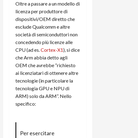
m
a
o
p
Oltre a passare a un modello di
e
d
p
e
licenza per produttore di
D
e
p
r
dispositivi/OEM diretto che
a
r
i
c
esclude Qualcomm e altre
y
A
o
i
2
società di semiconduttori non
n
d
c
0
d
i
concedendo più licenze alle
l
2
r
s
o
CPU (ad es.
Cortex-X1
), si dice
6
o
p
c
che Arm abbia detto agli
i
l
o
OEM che avrebbe “richiesto
d
a
25/06/202
m
ai licenziatari di ottenere altre
c
y
p
tecnologie (in particolare la
o
(
u
tecnologia GPU e NPU di
n
e
t
s
ARM) solo da ARM”. Nello
-
e
c
i
r
specifico:
h
n
e
e
k
f
r
+
u
m
L
n
Per esercitare
o
C
z