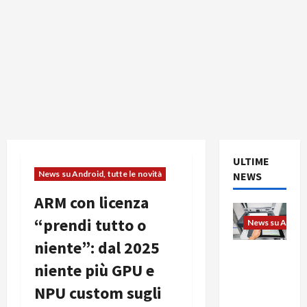
ULTIME
News su Android, tutte le novità
NEWS
ARM con licenza
“prendi tutto o
News su Android
niente”: dal 2025
L’evoluzio
niente più GPU e
ne
dell’uffici
NPU custom sugli
o passa