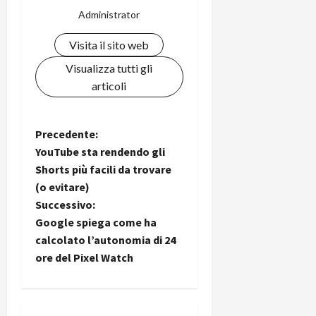
Administrator
Visita il sito web
Visualizza tutti gli
articoli
N
Precedente:
YouTube sta rendendo gli
a
Shorts più facili da trovare
(o evitare)
v
Successivo:
i
Google spiega come ha
calcolato l’autonomia di 24
g
ore del Pixel Watch
a