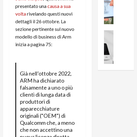
0
R
presentato una
causa a sua
i
0
e
B
a
volta
rivelando questi nuovi
c
r
l
dettagli il 26 ottobre. La
e
e
l
sezione pertinente sul nuovo
n
a
News su An
a
modello di business di Arm
s
Offerte An
k
p
inizia a pagina 75:
L
i
D
r
e
o
u
o
m
n
a
v
i
e
l
a
g
B
Già nell’ottobre 2022,
2
:
l
i
ARM ha dichiarato
p
i
i
g
r
falsamente a uno o più
l
o
m
o
clienti di lunga data di
l
r
e
n
u
produttori di
i
B
t
m
apparecchiature
o
7
o
i
originali (“OEM”) di
f
P
a
n
Qualcomm che, a meno
f
r
l
a
che non accettino una
e
o
l
z
nuova licenza diretta