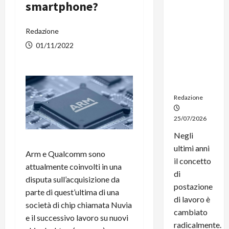
smartphone?
dal
noleggio:
stampanti
Redazione
multifunzi
01/11/2022
one e
smartpho
ne sempre
aggiornati
Redazione
25/07/2026
Negli
ultimi anni
Arm e Qualcomm sono
il concetto
attualmente coinvolti in una
di
disputa sull’acquisizione da
postazione
parte di quest’ultima di una
di lavoro è
società di chip chiamata Nuvia
cambiato
e il successivo lavoro su nuovi
radicalmente.