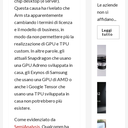
chip desktop (e server).
Le aziende
Questa causa ha rivelato che
non si
Arm sta apparentemente
affidano...
cambiando i termini di licenza
e il modello di business, in
Leggi
Leggi
tutto
modo da non permettere più la
di
più
realizzazione di GPU e TPU
su
News su An
L’evoluz
custom. In altre parole, gli
Recension
dell’uffi
attuali Snapdragon che usano
passa
R
dal
una GPU Adreno sviluppata in
a
noleggio
stampan
v
casa, gli Exynos di Samsung
multifu
e
e
che usano una GPU di AMD o
smartp
m
News su An
sempre
anche i Google Tensor che
e
Smartphon
aggiorn
usano una TPU sviluppata in
B
n
casa non potrebbero più
i
F
esistere.
g
R
m
1
Come evidenziato da
e
1
News su An
SemiAnalysis
, Qualcomm ha
H
Recension