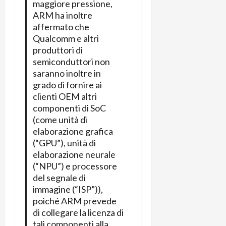
maggiore pressione,
C
D
i
ARM ha inoltre
a
)
o
affermato che
r
n
Qualcomm e altri
t
e
27/06/202
produttori di
a
p
semiconduttori non
1
o
saranno inoltre in
3
w
grado di fornire ai
0
e
clienti OEM altri
0
r
componenti di SoC
b
(come unità di
a
26/06/202
elaborazione grafica
n
(“GPU”), unità di
k
elaborazione neurale
(“NPU”) e processore
23/07/202
del segnale di
immagine (“ISP”)),
poiché ARM prevede
di collegare la licenza di
tali componenti alla