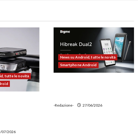
News su Android, tutte le novità
Smartphone Android
, tutte le novità
Bigme HiBreak Dual 2 pronto al
droid
lancio con la novità del doppio
display (e-ink + LCD)
00 alla prova:
-Redazione-
27/06/2026
e potente,
 ciclocomputer e
wer bank
/07/2026