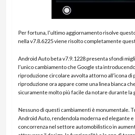
Per fortuna, l’ultimo aggiornamento risolve quest
nella v7.8.6225 viene risolto completamente ques
Android Auto beta v7.9.1228 presenta sfondi miglio
l’unico cambiamento che Google sta introducendo. 
riproduzione circolare avvolta attorno all’icona di 
riproduzione ora appare come una linea bianca che
sicuramente molto più facile da notare durante la 
Nessuno di questi cambiamenti è monumentale. Tutta
Android Auto, rendendola moderna ed elegante e limi
concorrenza nel settore automobilistico in aument
attraverso il design, le funzionalità e le app di terz