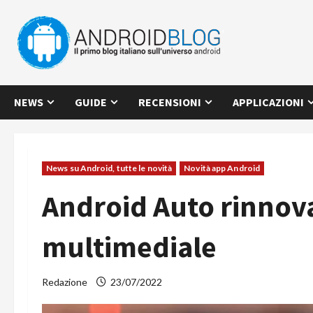
Vai
al
contenuto
NEWS
GUIDE
RECENSIONI
APPLICAZIONI
News su Android, tutte le novità
Novità app Android
Android Auto rinnova 
multimediale
Redazione
23/07/2022