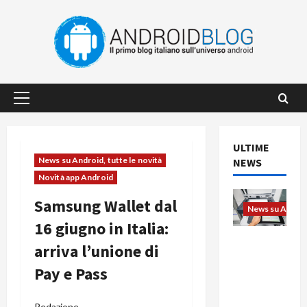
Vai
al
contenuto
Menu
principale
ULTIME
News su Android, tutte le novità
NEWS
Novità app Android
Samsung Wallet dal
News su Android
16 giugno in Italia:
L’evoluzio
arriva l’unione di
ne
Pay e Pass
dell’uffici
o passa
dal
Redazione