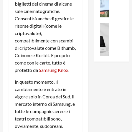
i
0
biglietti del cinema di alcune
e
B
a
sale cinematografiche.
c
r
l
Consentirà anche di gestire le
e
e
l
n
risorse digitali (come le
a
News su An
a
s
Offerte An
k
p
criptovalute),
L
i
D
r
compatibilmente con scambi
e
o
u
o
di criptovalute come Bithumb,
m
n
a
v
Coinone e Korbit. E proprio
i
e
l
a
come con le carte, tutto è
g
B
2
:
protetto da
Samsung Knox
.
l
i
p
i
i
g
r
l
In questo momento, il
o
m
o
l
cambiamento è entrato in
r
e
n
u
i
vigore solo in Corea del Sud, il
B
t
m
o
7
o
mercato interno di Samsung, e
i
f
P
a
n
tutte le compagnie aeree e i
f
r
l
a
teatri compatibili sono,
e
o
l
z
ovviamente, sudcoreani.
r
B
a
i