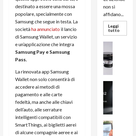
destinato a essere una mossa
non si
popolare, specialmente con
affidano...
Samsung che segue in testa. La
Leggi
società
ha annunciato
il lancio
Leggi
tutto
di
di Samsung Wallet, un servizio
più
su
e un’applicazione che integra
News su An
L’evoluz
Recension
dell’uffi
Samsung Pay e Samsung
passa
R
Pass.
dal
a
noleggio
stampan
v
La rinnovata app Samsung
multifu
e
e
Wallet non solo consentirà di
smartp
m
News su An
sempre
accedere ai metodi di
e
Smartphon
aggiorn
pagamento e alle carte
B
n
fedeltà, ma anche alle chiavi
i
F
g
dell’auto, alle serrature
R
m
1
intelligenti compatibili con
e
1
News su An
SmartThings, ai biglietti aerei
H
Recension
0
di alcune compagnie aeree e ai
R