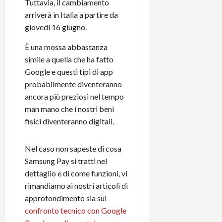
Tuttavia, il cambiamento
t
W
n
o
arriverà in Italia a partire da
e
:
c
n
S
giovedì 16 giugno.
i
i
e
w
l
o
p
È una mossa abbastanza
i
m
c
o
simile a quella che ha fatto
t
i
o
t
c
g
Google e questi tipi di app
n
e
h
l
l
probabilmente diventeranno
n
B
i
a
t
ancora più preziosi nel tempo
o
o
n
e
man mano che i nostri beni
t
r
o
,
fisici diventeranno digitali.
p
e
v
s
e
-
i
u
r
b
Nel caso non sapeste di cosa
t
p
i
o
à
p
Samsung Pay si tratti nel
l
o
d
o
dettaglio e di come funzioni, vi
P
k
e
r
rimandiamo ai nostri articoli di
r
r
l
t
approfondimento sia sul
i
e
d
o
confronto tecnico con Google
m
a
o
p