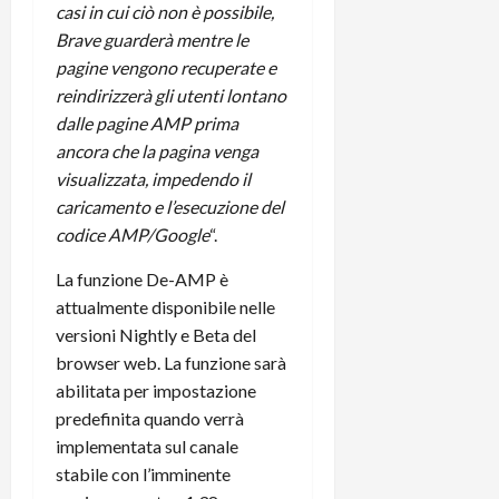
t
casi in cui ciò non è possibile,
W
n
o
e
:
Brave guarderà mentre le
c
n
S
i
i
e
pagine vengono recuperate e
w
l
o
p
reindirizzerà gli utenti lontano
i
m
c
o
dalle pagine AMP prima
t
i
o
t
ancora che la pagina venga
c
g
n
e
visualizzata, impedendo il
h
l
l
n
caricamento e l’esecuzione del
B
i
a
t
o
o
codice AMP/Google
“.
n
e
t
r
o
,
La funzione De-AMP è
p
e
v
s
e
attualmente disponibile nelle
-
i
u
r
b
t
versioni Nightly e Beta del
p
i
o
à
p
browser web. La funzione sarà
l
o
d
o
abilitata per impostazione
P
k
e
r
predefinita quando verrà
r
r
l
t
implementata sul canale
i
e
d
o
stabile con l’imminente
m
a
o
p