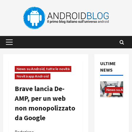
Vai
al
contenuto
Menu
principale
ULTIME
News su Android, tutte le novità
NEWS
Novità app Android
Brave lancia De-
News su Android
AMP, per un web
L’evoluzio
non monopolizzato
ne
da Google
dell’uffici
o passa
dal
Redazione