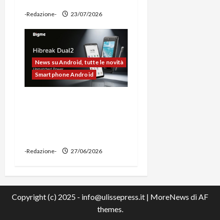
power bank
-Redazione-
23/07/2026
News su Android, tutte le novità
Smartphone Android
Bigme HiBreak Dual 2
pronto al lancio con la
novità del doppio display
(e-ink + LCD)
-Redazione-
27/06/2026
Copyright (c) 2025 - info@ulissepress.it
|
MoreNews
di AF
themes.