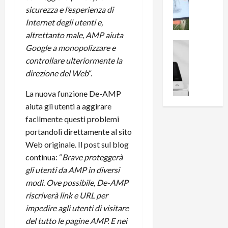
i
0
sicurezza e l’esperienza di
e
B
a
c
Internet degli utenti e,
r
l
e
e
l
altrettanto male, AMP aiuta
n
a
News su An
a
Google a monopolizzare e
s
Offerte An
k
p
controllare ulteriormente la
L
i
D
r
direzione del Web
“.
e
o
u
o
m
n
a
v
La nuova funzione De-AMP
i
e
l
a
aiuta gli utenti a aggirare
g
B
2
:
facilmente questi problemi
l
i
p
i
portandoli direttamente al sito
i
g
r
l
o
Web originale. Il post sul blog
m
o
l
r
e
n
continua: “
Brave proteggerà
u
i
B
t
m
gli utenti da AMP in diversi
o
7
o
i
modi. Ove possibile, De-AMP
f
P
a
n
riscriverà link e URL per
f
r
l
a
impedire agli utenti di visitare
e
o
l
z
del tutto le pagine AMP. E nei
r
B
a
i