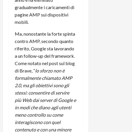
i
a
)
o
gradualmente i caricamenti di
r
n
pagine AMP sui dispositivi
t
e
27/06/202
mobili.
a
p
1
o
Ma, nonostante la forte spinta
3
w
contro AMP, secondo quanto
0
e
riferito, Google sta lavorando
0
r
a un follow-up del framework.
b
Come notato nel post sul blog
a
26/06/202
di Brave, “
lo sforzo non è
n
k
formalmente chiamato AMP
2.0, ma gli obiettivi sono gli
23/07/202
stessi: consentire di servire
più Web dai server di Google e
in modi che diano agli utenti
meno controllo su come
interagiscono con quel
contenuto e con una minore