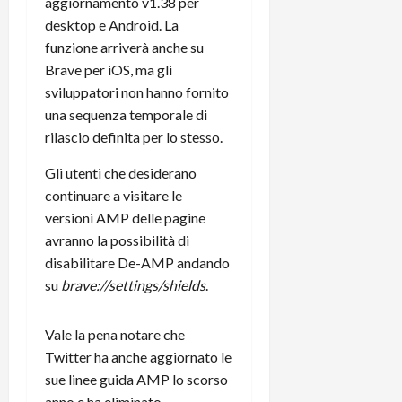
e
aggiornamento v1.38 per
d
p
e
D
e
desktop e Android. La
p
r
a
r
i
c
funzione arriverà anche su
y
A
o
i
Brave per iOS, ma gli
2
n
d
c
sviluppatori non hanno fornito
0
d
i
l
una sequenza temporale di
2
r
s
o
rilascio definita per lo stesso.
6
o
p
c
i
l
o
Gli utenti che desiderano
d
a
25/06/202
m
continuare a visitare le
c
y
p
versioni AMP delle pagine
o
(
u
avranno la possibilità di
n
e
t
s
-
disabilitare De-AMP andando
e
c
i
r
su
brave://settings/shields
.
h
n
e
e
k
f
Vale la pena notare che
r
+
u
Twitter ha anche aggiornato le
m
L
n
o
sue linee guida AMP lo scorso
C
z
C
D
anno e ha eliminato