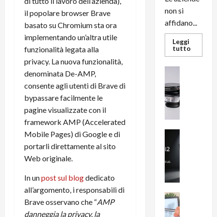
di tutto il lavoro dell’azienda),
non si
il popolare browser Brave
affidano...
basato su Chromium sta ora
implementando un’altra utile
Leggi
Leggi
tutto
funzionalità legata alla
di
privacy. La nuova funzionalità,
più
su
News su An
denominata De-AMP,
L’evoluz
Recension
dell’uffi
consente agli utenti di Brave di
passa
R
dal
bypassare facilmente le
a
noleggio
stampan
pagine visualizzate con il
v
multifu
framework AMP (Accelerated
e
e
smartp
m
Mobile Pages) di Google e di
News su An
sempre
e
Smartphon
aggiorn
portarli direttamente al sito
B
n
Web originale.
i
F
g
R
In un
post sul blog
dedicato
m
1
all’argomento, i responsabili di
e
1
News su An
Brave osservano che “
AMP
H
Recension
0
danneggia la privacy, la
R