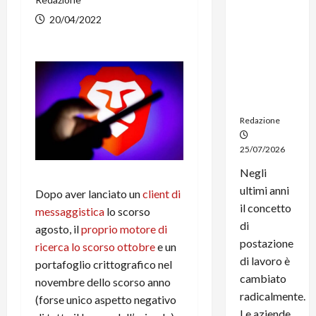
noleggio:
20/04/2022
stampanti
multifunzi
one e
smartpho
ne sempre
aggiornati
Redazione
25/07/2026
Negli
ultimi anni
Dopo aver lanciato un
client di
il concetto
messaggistica
lo scorso
di
agosto, il
proprio motore di
postazione
ricerca lo scorso ottobre
e un
di lavoro è
portafoglio crittografico nel
cambiato
novembre dello scorso anno
radicalmente.
(forse unico aspetto negativo
Le aziende