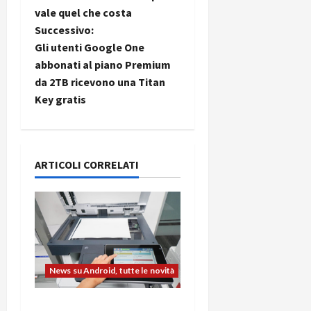
a
vale quel che costa
Successivo:
v
Gli utenti Google One
i
abbonati al piano Premium
da 2TB ricevono una Titan
g
Key gratis
a
z
ARTICOLI CORRELATI
i
o
n
e
News su Android, tutte le novità
a
L’evoluzione dell’ufficio