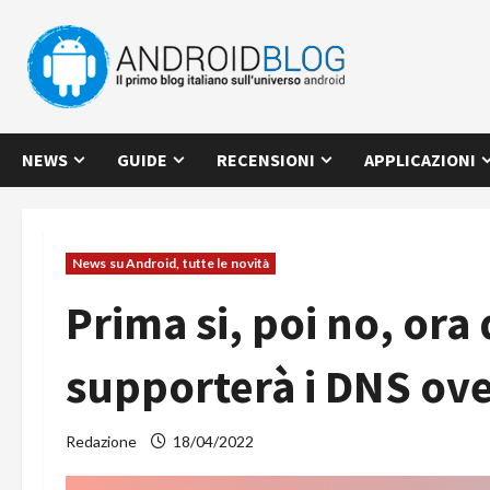
Vai
al
contenuto
NEWS
GUIDE
RECENSIONI
APPLICAZIONI
News su Android, tutte le novità
Prima si, poi no, ora
supporterà i DNS ov
Redazione
18/04/2022