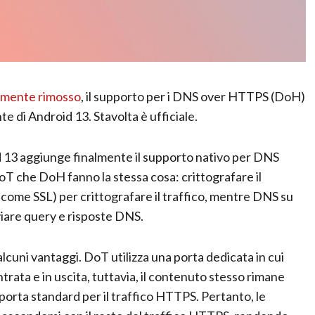
amente rimosso
, il supporto per i DNS over HTTPS (DoH)
e di Android 13. Stavolta è ufficiale.
d 13 aggiunge finalmente il supporto nativo per DNS
oT che DoH fanno la stessa cosa: crittografare il
come SSL) per crittografare il traffico, mentre DNS su
iare query e risposte DNS.
alcuni vantaggi. DoT utilizza una porta dedicata in cui
entrata e in uscita, tuttavia, il contenuto stesso rimane
a porta standard per il traffico HTTPS. Pertanto, le