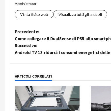
Administrator
Visita il sito web
Visualizza tutti gli articoli
N
Precedente:
Come collegare il DualSense di PS5 allo smartp
a
Successivo:
v
Android TV 13 ridurrà i consumi energetici dell
i
g
ARTICOLI CORRELATI
a
z
i