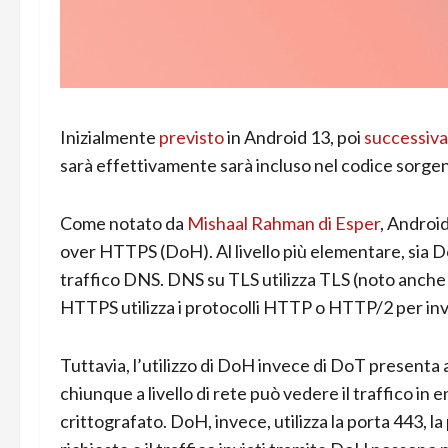
Inizialmente
previsto
in Android 13, poi
successiv
sarà effettivamente sarà incluso nel codice sorgent
Come notato da
Mishaal Rahman di Esper
, Androi
over HTTPS (DoH). Al livello più elementare, sia D
traffico DNS. DNS su TLS utilizza TLS (noto anche 
HTTPS utilizza i protocolli HTTP o HTTP/2 per inv
Tuttavia, l’utilizzo di DoH invece di DoT presenta 
chiunque a livello di rete può vedere il traffico in 
crittografato. DoH, invece, utilizza la porta 443, l