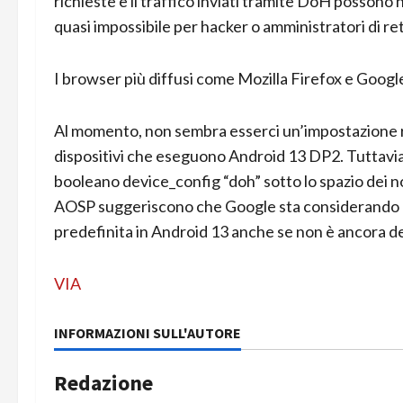
richieste e il traffico inviati tramite DoH possono
quasi impossibile per hacker o amministratori di r
I browser più diffusi come Mozilla Firefox e Goo
Al momento, non sembra esserci un’impostazione r
dispositivi che eseguono Android 13 DP2. Tuttavia,
booleano device_config “doh” sotto lo spazio dei n
AOSP suggeriscono che Google sta considerando di
predefinita in Android 13 anche se non è ancora de
VIA
INFORMAZIONI SULL'AUTORE
Redazione