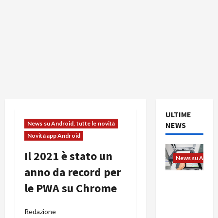
ULTIME
News su Android, tutte le novità
NEWS
Novità app Android
Il 2021 è stato un
News su Android
anno da record per
L’evoluzio
le PWA su Chrome
ne
dell’uffici
Redazione
o passa