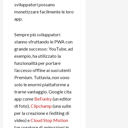
m
a
o
p
sviluppatori possano
e
d
p
e
monetizzare facilmente le loro
D
e
p
r
app.
a
r
i
c
y
A
o
i
2
n
d
c
Sempre più sviluppatori
0
d
i
l
stanno sfruttando le PWA con
2
r
s
o
grande successo: YouTube, ad
6
o
p
c
esempio, ha utilizzato la
i
l
o
funzionalità per portare
d
a
25/06/202
m
c
l’accesso offline ai suoi utenti
y
p
o
(
u
Premium. Tuttavia, non sono
n
e
t
solo le enormi piattaforme a
s
-
e
trarne vantaggio. Google cita
c
i
r
app come
BeFunky⁠
(un editor
h
n
e
di foto),
Clipchamp⁠
(una suite
e
k
f
per la creazione e l’editing di
r
+
u
m
video) e
Cloud Stop Motion⁠
L
n
o
C
(un creatore di animazioni in
z