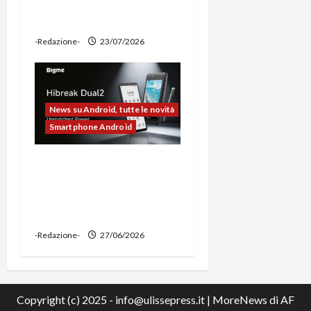
ciclocomputer e funzione
power bank
-Redazione-
23/07/2026
News su Android, tutte le novità
Smartphone Android
Bigme HiBreak Dual 2
pronto al lancio con la
novità del doppio display
(e-ink + LCD)
-Redazione-
27/06/2026
Copyright (c) 2025 - info@ulissepress.it
|
MoreNews
di AF