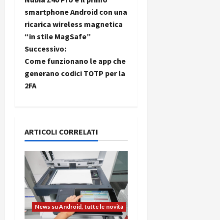
a
smartphone Android con una
ricarica wireless magnetica
v
“in stile MagSafe”
i
Successivo:
Come funzionano le app che
g
generano codici TOTP per la
2FA
a
z
i
ARTICOLI CORRELATI
o
n
e
News su Android, tutte le novità
a