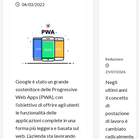
dal
04/03/2022
noleggio:
stampanti
multifunzi
one e
smartpho
ne sempre
aggiornati
Redazione
25/07/2026
Google è stato un grande
Negli
sostenitore delle Progressive
ultimi anni
Web Apps (PWA), con
il concetto
l’obiettivo di offrire agli utenti
di
le funzionalità delle
postazione
applicazioni complete in una
di lavoro è
forma più leggera e basata sul
cambiato
web. L’azienda sta lavorando
radicalmente.