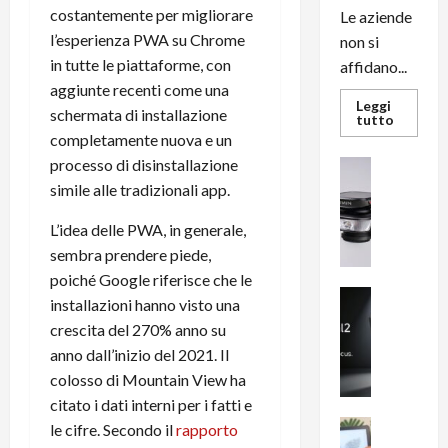
costantemente per migliorare
Le aziende
l’esperienza PWA su Chrome
non si
in tutte le piattaforme, con
affidano...
aggiunte recenti come una
Leggi
schermata di installazione
Leggi
tutto
di
completamente nuova e un
più
su
processo di disinstallazione
News su An
L’evoluz
Recension
simile alle tradizionali app.
dell’uffi
passa
R
dal
a
L’idea delle PWA, in generale,
noleggio
stampan
v
sembra prendere piede,
multifu
e
e
poiché Google riferisce che le
smartp
m
News su An
sempre
installazioni hanno visto una
e
Smartphon
aggiorn
crescita del 270% anno su
B
n
anno dall’inizio del 2021. Il
i
F
colosso di Mountain View ha
g
R
m
1
citato i dati interni per i fatti e
e
1
News su An
le cifre. Secondo il
rapporto
H
Recension