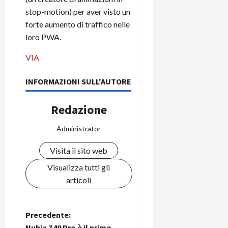
C
D
i
stop-motion) per aver visto un
a
)
o
forte aumento di traffico nelle
r
n
loro PWA.
t
e
27/06/202
a
p
VIA
1
o
3
w
INFORMAZIONI SULL'AUTORE
0
e
0
r
Redazione
b
a
26/06/202
Administrator
n
k
Visita il sito web
Visualizza tutti gli
23/07/202
articoli
N
Precedente:
Nubia Z40 Pro è il primo