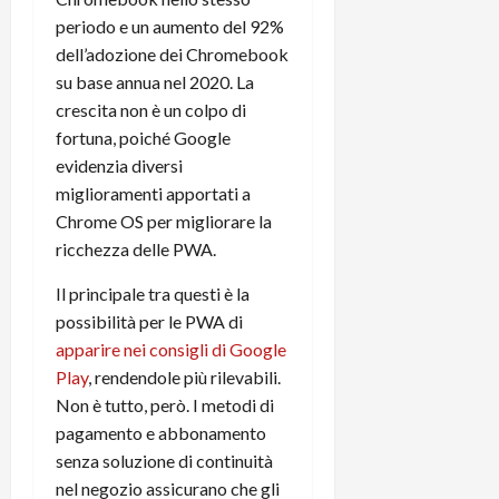
r
B
a
i
periodo⁠ e un aumento del 92%
t
W
n
o
dell’adozione dei Chromebook
e
:
c
n
su base annua nel 2020. La
S
i
i
e
w
l
crescita non è un colpo di
o
p
i
m
c
fortuna, poiché Google
o
t
i
o
t
evidenzia diversi
c
g
n
e
miglioramenti apportati a
h
l
l
n
Chrome OS per migliorare la
B
i
a
t
ricchezza delle PWA.
o
o
n
e
t
r
o
,
Il principale tra questi è la
p
e
v
s
possibilità per le PWA di
e
-
i
u
apparire nei consigli di Google
r
b
t
p
i
Play
, rendendole più rilevabili.
o
à
p
l
o
Non è tutto, però. I metodi di
d
o
P
k
e
r
pagamento e abbonamento
r
r
l
t
senza soluzione di continuità
i
e
d
o
nel negozio assicurano che gli