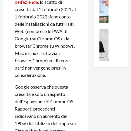
0
dell’azienda
, lo scatto di
R
i
0
crescita dal 1 febbraio 2021 al
e
B
a
1 febbraio 2022 tiene conto
c
r
l
delle installazioni da tutti i siti
e
e
l
n
Web (comprese le PWA di
a
News su An
a
s
Offerte An
k
Google) su Chrome OS e dal
p
L
i
D
r
browser Chrome su Windows,
e
o
u
o
Mac e Linux. Tuttavia, i
m
n
a
v
browser Chromium di terze
i
e
l
a
parti non vengono presi in
g
B
2
:
considerazione.
l
i
p
i
i
g
r
l
Google osserva che questa
o
m
o
l
crescita è solo un aspetto
r
e
n
u
i
dell’espansione di Chrome OS.
B
t
m
o
7
Rapporti precedenti
o
i
f
P
a
n
indicavano un aumento del
f
r
l
a
190% dell’utilizzo delle app sui
e
o
l
z
Chromebook nello stesso