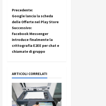
N
Precedente:
Google lancia la scheda
a
delle Offerte nel Play Store
Successivo:
v
Facebook Messenger
i
introduce finalmente la
crittografia E2EE per chat e
g
chiamate di gruppo
a
z
ARTICOLI CORRELATI
i
o
n