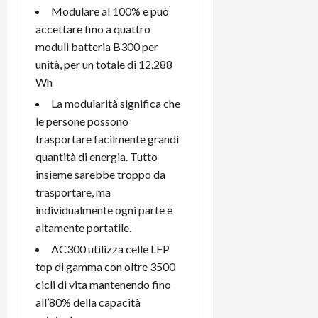
i
Modulare al 100% e può
a
)
o
r
accettare fino a quattro
n
t
moduli batteria B300 per
e
27/06/202
a
p
unità, per un totale di 12.288
1
o
Wh
3
w
La modularità significa che
0
e
le persone possono
0
r
trasportare facilmente grandi
b
a
quantità di energia. Tutto
26/06/202
n
insieme sarebbe troppo da
k
trasportare, ma
individualmente ogni parte è
23/07/202
altamente portatile.
AC300 utilizza celle LFP
top di gamma con oltre 3500
cicli di vita mantenendo fino
all’80% della capacità