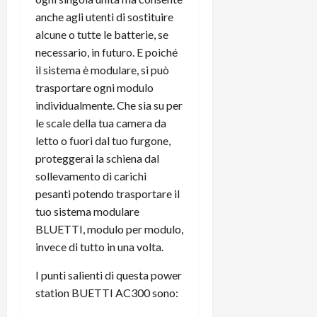
e
d
p
e
anche agli utenti di sostituire
D
e
p
r
a
r
alcune o tutte le batterie, se
i
c
y
A
o
necessario, in futuro. E poiché
i
2
n
d
c
il sistema è modulare, si può
0
d
i
l
trasportare ogni modulo
2
r
s
o
individualmente. Che sia su per
6
o
p
c
le scale della tua camera da
i
l
o
letto o fuori dal tuo furgone,
d
a
25/06/202
m
proteggerai la schiena dal
c
y
p
o
(
sollevamento di carichi
u
n
e
t
pesanti potendo trasportare il
s
-
e
tuo sistema modulare
c
i
r
BLUETTI, modulo per modulo,
h
n
e
invece di tutto in una volta.
e
k
f
r
+
u
I punti salienti di questa power
m
L
n
station BUETTI AC300 sono:
o
C
z
C
D