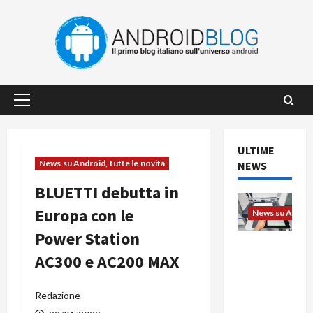
Vai
al
contenuto
Menu
principale
ULTIME
News su Android, tutte le novità
NEWS
BLUETTI debutta in
Europa con le
News su Android
Power Station
L’evoluzio
AC300 e AC200 MAX
ne
dell’uffici
o passa
Redazione
dal