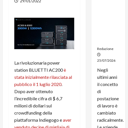
29/01/2022
noleggio:
stampanti
multifunzi
one e
smartpho
ne sempre
aggiornati
Redazione
25/07/2026
La rivoluzionaria power
station BLUETTI AC200
è
Negli
stata inizialmente rilasciata al
ultimi anni
pubblico il 1 luglio 2020
.
il concetto
Dopo aver ottenuto
di
l’incredibile cifra di $ 6,7
postazione
milioni di dollari sul
di lavoro è
crowdfunding della
cambiato
piattaforma Indiegogo e
aver
radicalmente.
venduto decine di migliaia di
Le aziende