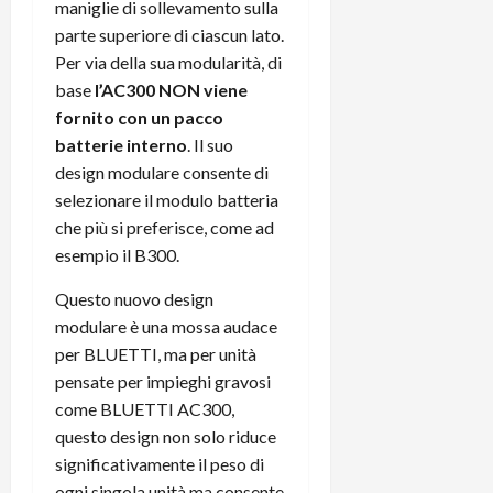
maniglie di sollevamento sulla
t
W
n
o
parte superiore di ciascun lato.
e
:
c
n
S
i
Per via della sua modularità, di
i
e
w
l
o
base
l’AC300 NON viene
p
i
m
c
o
fornito con un pacco
t
i
o
t
batterie interno
. Il suo
c
g
n
e
design modulare consente di
h
l
l
n
selezionare il modulo batteria
B
i
a
t
che più si preferisce, come ad
o
o
n
e
t
esempio il B300.
r
o
,
p
e
v
s
Questo nuovo design
e
-
i
u
r
modulare è una mossa audace
b
t
p
i
o
per BLUETTI, ma per unità
à
p
l
o
d
o
pensate per impieghi gravosi
P
k
e
r
come BLUETTI AC300,
r
r
l
t
questo design non solo riduce
i
e
d
o
significativamente il peso di
m
a
o
p
ogni singola unità ma consente