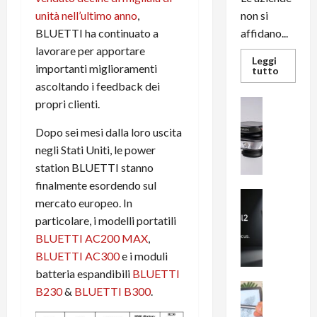
unità nell’ultimo anno
,
non si
BLUETTI ha continuato a
affidano...
lavorare per apportare
Leggi
importanti miglioramenti
Leggi
tutto
di
ascoltando i feedback dei
più
su
propri clienti.
News su An
L’evoluz
Recension
dell’uffi
passa
R
Dopo sei mesi dalla loro uscita
dal
a
negli Stati Uniti, le power
noleggio
stampan
v
station BLUETTI stanno
multifu
e
e
finalmente esordendo sul
smartp
m
News su An
sempre
mercato europeo. In
e
Smartphon
aggiorn
particolare, i modelli portatili
B
n
BLUETTI AC200 MAX
,
i
F
g
BLUETTI AC300
e i moduli
R
m
1
batteria espandibili
BLUETTI
e
1
News su An
B230
&
BLUETTI B300
.
H
Recension
0
R