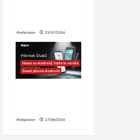
prova: illuminazione
potente, supporto per
ciclocomputer e funzione
power bank
-Redazione-
23/07/2026
News su Android, tutte le novità
Smartphone Android
Bigme HiBreak Dual 2
pronto al lancio con la
novità del doppio display
(e-ink + LCD)
-Redazione-
27/06/2026