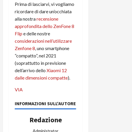
e
d
p
e
Prima di lasciarvi, vi vogliamo
D
e
p
r
ricordare di dare un’occhiata
a
r
i
c
alla nostra
recensione
y
A
o
i
approfondita dello ZenFone 8
2
n
d
c
0
Flip
e delle nostre
d
i
l
2
r
s
considerazioni nell’utilizzare
o
6
o
p
c
Zenfone 8
, uno smartphone
i
l
o
“compatto”, nel 2021
d
a
25/06/202
m
(soprattutto in previsione
c
y
p
dell’arrivo dello
Xiaomi 12
o
(
u
dalle dimensioni compatte
).
n
e
t
s
-
e
VIA
c
i
r
h
n
e
INFORMAZIONI SULL'AUTORE
e
k
f
r
+
u
m
Redazione
L
n
o
C
z
C
Administrator
D