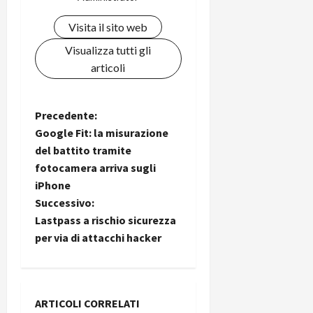
i
a
)
o
Visita il sito web
r
n
t
e
27/06/202
Visualizza tutti gli
a
p
articoli
1
o
3
w
0
e
N
Precedente:
0
r
Google Fit: la misurazione
b
a
del battito tramite
a
26/06/202
fotocamera arriva sugli
n
v
k
iPhone
i
Successivo:
23/07/202
Lastpass a rischio sicurezza
g
per via di attacchi hacker
a
z
ARTICOLI CORRELATI