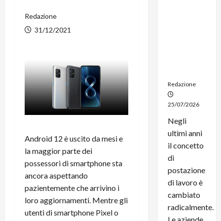
noleggio:
Redazione
stampanti
multifunzi
31/12/2021
one e
smartpho
ne sempre
aggiornati
Redazione
25/07/2026
Negli
ultimi anni
Android 12 è uscito da mesi e
il concetto
la maggior parte dei
di
possessori di smartphone sta
postazione
ancora aspettando
di lavoro è
pazientemente che arrivino i
cambiato
loro aggiornamenti. Mentre gli
radicalmente.
utenti di smartphone Pixel o
Le aziende