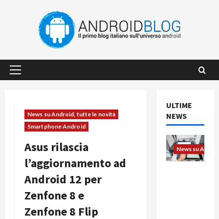
Vai
al
contenuto
Menu
principale
ULTIME
News su Android, tutte le novità
NEWS
Smartphone Android
Asus rilascia
News su Android
l’aggiornamento ad
L’evoluzio
Android 12 per
ne
Zenfone 8 e
dell’uffici
o passa
Zenfone 8 Flip
dal