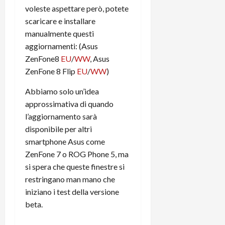
t
W
n
o
voleste aspettare però, potete
e
:
c
n
scaricare e installare
S
i
i
e
manualmente questi
w
l
o
p
aggiornamenti: (Asus
i
m
c
o
ZenFone8
EU
/
WW
, Asus
t
i
o
t
ZenFone 8 Flip
EU
/
WW
)
c
g
n
e
h
l
l
n
Abbiamo solo un’idea
B
i
a
t
approssimativa di quando
o
o
n
e
t
l’aggiornamento sarà
r
o
,
p
e
v
disponibile per altri
s
e
-
i
u
smartphone Asus come
r
b
t
p
ZenFone 7 o ROG Phone 5, ma
i
o
à
p
si spera che queste finestre si
l
o
d
o
restringano man mano che
P
k
e
r
iniziano i test della versione
r
r
l
t
i
beta.
e
d
o
m
a
o
p