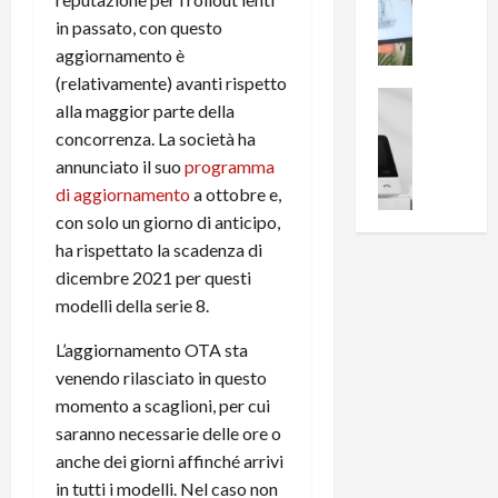
i
0
e
B
a
in passato, con questo
c
r
l
aggiornamento è
e
e
l
(relativamente) avanti rispetto
n
a
News su An
a
alla maggior parte della
s
Offerte An
k
p
concorrenza. La società ha
L
i
D
r
annunciato il suo
programma
e
o
u
o
m
n
di aggiornamento
a ottobre e,
a
v
i
e
l
con solo un giorno di anticipo,
a
g
B
2
:
ha rispettato la scadenza di
l
i
p
i
dicembre 2021 per questi
i
g
r
l
modelli della serie 8.
o
m
o
l
r
e
n
u
L’aggiornamento OTA sta
i
B
t
m
venendo rilasciato in questo
o
7
o
i
momento a scaglioni, per cui
f
P
a
n
saranno necessarie delle ore o
f
r
l
a
e
anche dei giorni affinché arrivi
o
l
z
r
B
in tutti i modelli. Nel caso non
a
i