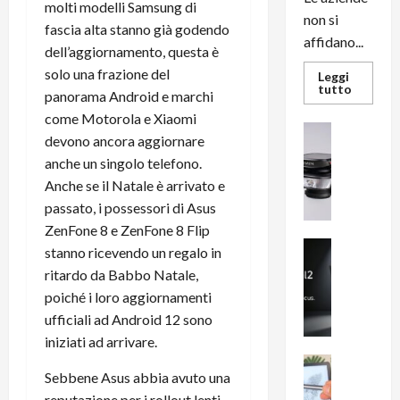
molti modelli Samsung di
non si
fascia alta stanno già godendo
affidano...
dell’aggiornamento, questa è
solo una frazione del
Leggi
Leggi
tutto
panorama Android e marchi
di
più
come Motorola e Xiaomi
su
News su An
L’evoluz
devono ancora aggiornare
Recension
dell’uffi
anche un singolo telefono.
passa
R
dal
Anche se il Natale è arrivato e
a
noleggio
stampan
v
passato, i possessori di Asus
multifu
e
e
ZenFone 8 e ZenFone 8 Flip
smartp
m
News su An
sempre
stanno ricevendo un regalo in
e
Smartphon
aggiorn
ritardo da Babbo Natale,
B
n
poiché i loro aggiornamenti
i
F
ufficiali ad Android 12 sono
g
R
m
iniziati ad arrivare.
1
e
1
News su An
Sebbene Asus abbia avuto una
H
Recension
0
R
reputazione per i rollout lenti