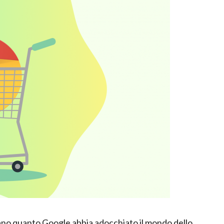
no quanto Google abbia adocchiato il mondo dello