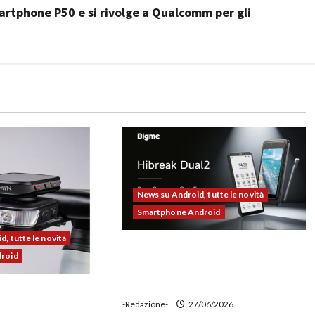
artphone P50 e si rivolge a Qualcomm per gli
News su Android, tutte le novità
Smartphone Android
, tutte le novità
Bigme HiBreak Dual 2 pronto al
droid
lancio con la novità del doppio
display (e-ink + LCD)
00 alla prova:
-Redazione-
27/06/2026
e potente,