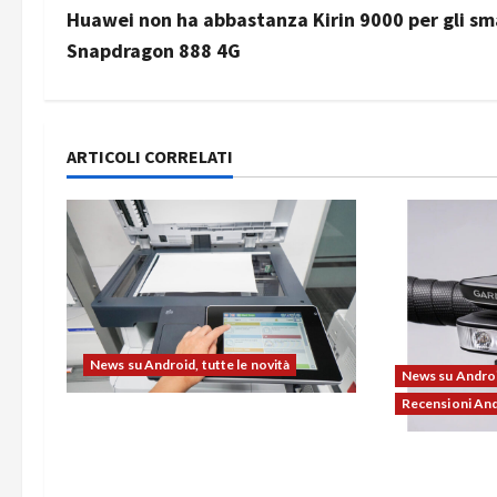
v
Huawei non ha abbastanza Kirin 9000 per gli sm
Snapdragon 888 4G
i
g
a
ARTICOLI CORRELATI
z
i
o
n
News su Android, tutte le novità
News su Android
e
Recensioni An
L’evoluzione dell’ufficio passa
a
dal noleggio: stampanti
Ravemen FR11
multifunzione e smartphone
r
illuminazion