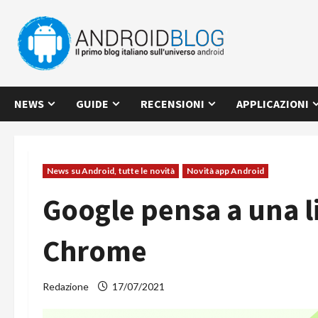
Vai
al
contenuto
NEWS
GUIDE
RECENSIONI
APPLICAZIONI
News su Android, tutte le novità
Novità app Android
Google pensa a una li
Chrome
Redazione
17/07/2021