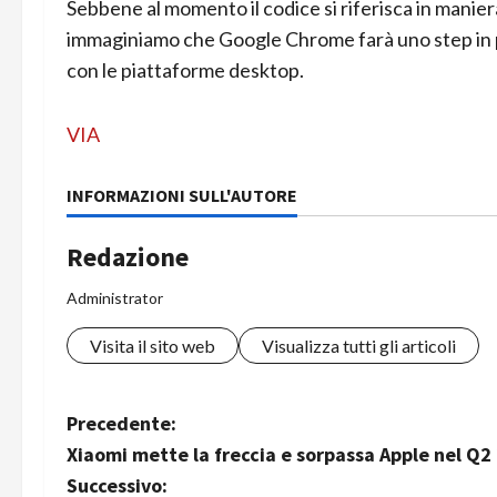
Sebbene al momento il codice si riferisca in manie
immaginiamo che Google Chrome farà uno step in più
con le piattaforme desktop.
VIA
INFORMAZIONI SULL'AUTORE
Redazione
Administrator
Visita il sito web
Visualizza tutti gli articoli
N
Precedente:
Xiaomi mette la freccia e sorpassa Apple nel Q
a
Successivo: