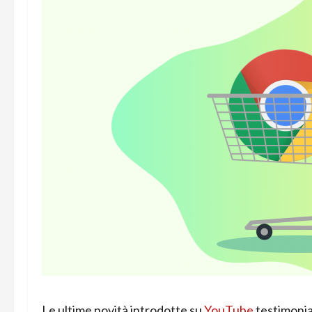
Le ultime novità introdotte su
YouTube
testimonia