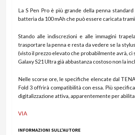
La S Pen Pro è più grande della penna standard e
batteria da 100 mAh che può essere caricata tram
Stando alle indiscrezioni e alle immagini trape
trasportare la penna e resta da vedere se la styl
(visto il prezzo elevato che probabilmente avrà, ci
Galaxy S21 Ultra già abbastanza costoso non la inc
Nelle scorse ore, le specifiche elencate dal TEN
Fold 3 offrirà compatibilità con essa. Più specific
digitalizzazione attiva, apparentemente per abilitar
VIA
INFORMAZIONI SULL'AUTORE