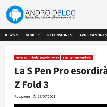
Vai
al
contenuto
NEWS
GUIDE
RECENSIONI
APPLICAZIONI
News su Android, tutte le novità
Smartphone Android
La S Pen Pro esordir
Z Fold 3
Redazione
13/07/2021