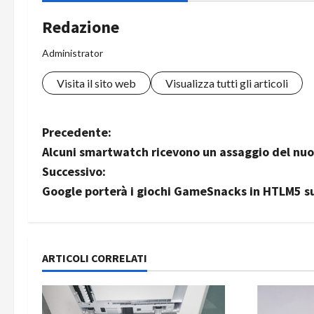
Redazione
Administrator
Visita il sito web
Visualizza tutti gli articoli
N
Precedente:
Alcuni smartwatch ricevono un assaggio del nu
a
Successivo:
v
Google porterà i giochi GameSnacks in HTLM5 s
i
g
ARTICOLI CORRELATI
a
z