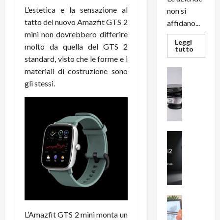
L’estetica e la sensazione al
non si
tatto del nuovo Amazfit GTS 2
affidano...
mini non dovrebbero differire
Leggi
molto da quella del GTS 2
Leggi
tutto
di
standard, visto che le forme e i
più
su
materiali di costruzione sono
News su An
L’evoluz
Recension
gli stessi.
dell’uffi
passa
R
dal
a
noleggio
stampan
v
multifu
e
e
smartp
m
News su An
sempre
e
Smartphon
aggiorn
B
n
i
F
g
R
m
1
e
1
News su An
H
Recension
0
L’Amazfit GTS 2 mini monta un
R