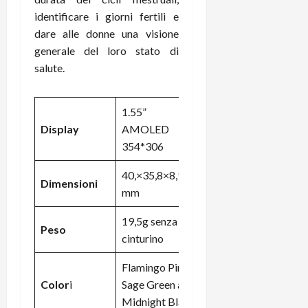
i
a
)
o
identificare i giorni fertili e
r
n
dare alle donne una visione
t
e
27/06/202
generale del loro stato di
a
p
salute.
1
o
3
w
0
e
1.55”
0
r
Display
AMOLED
b
354*306
a
26/06/202
n
40,×35,8×8,95
k
Dimensioni
mm
23/07/202
19,5g senza il
Peso
cinturino
Flamingo Pink,
Color
i
Sage Green and
Midnight Black