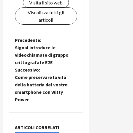
Visita il sito web
Visualizza tutti gli
articoli
N
Precedente:
Signal introduce le
a
videochiamate di gruppo
crittografate E2E
v
Successivo:
i
Come preservare la vita
della batteria del vostro
g
smartphone con Witty
Power
a
z
i
ARTICOLI CORRELATI