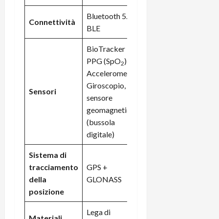
Bluetooth 5.0
Connettività
BLE
BioTracker
PPG (SpO
)
2
Accelerometro,
Giroscopio,
Sensori
sensore
geomagnetico
(bussola
digitale)
Sistema di
tracciamento
GPS +
della
GLONASS
posizione
Lega di
Materiali