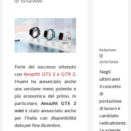
15/12/2020
noleggio:
stampanti
multifunzi
one e
smartpho
ne sempre
aggiornati
Redazione
25/07/2026
Forte del successo ottenuto
Negli
con
Amazfit GTS 2 e GTR 2
,
ultimi anni
Huami ha annunciato anche
il concetto
una versione meno potente e
di
più economica del primo. In
postazione
particolare,
Amazfit GTS 2
di lavoro è
mini
è stato annunciato anche
cambiato
per l’Italia con disponibilità
radicalmente.
data per fine dicembre.
Le aziende