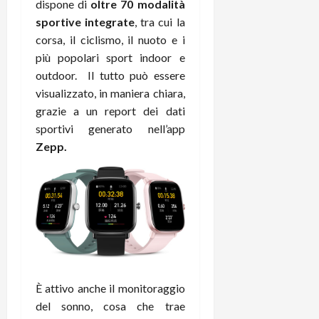
dispone di
oltre 70 modalità
t
W
n
o
sportive integrate
, tra cui la
e
:
c
n
S
corsa, il ciclismo, il nuoto e i
i
i
e
w
l
o
più popolari sport indoor e
p
i
m
c
o
outdoor. Il tutto può essere
t
i
o
t
visualizzato, in maniera chiara,
c
g
n
e
grazie a un report dei dati
h
l
l
n
sportivi generato nell’app
B
i
a
t
Zepp.
o
o
n
e
t
r
o
,
p
e
v
s
e
-
i
u
r
b
t
p
i
o
à
p
l
o
d
o
P
k
e
r
r
r
l
t
È attivo anche il monitoraggio
i
e
d
o
m
del sonno, cosa che trae
a
o
p