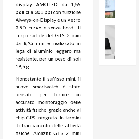
i
0
display AMOLED da 1,55
e
B
a
pollici a 301 ppi
con funzione
c
r
l
Always-on-Display e un
vetro
e
e
l
n
a
2.5D curvo
e senza bordi. Il
News su An
a
s
Offerte An
k
p
corpo sottile del GTS 2 mini
L
i
D
r
da
8,95 mm
è realizzato in
e
o
u
o
lega di alluminio leggero ma
m
n
a
v
resistente, per un peso di soli
i
e
l
a
19,5 g
.
g
B
2
:
l
i
p
i
Nonostante il suffisso mini, il
i
g
r
l
nuovo smartwatch è stato
o
m
o
l
pensato per fornire un
r
e
n
u
i
B
accurato monitoraggio delle
t
m
o
7
o
attività fisiche, grazie anche al
i
f
P
a
n
chip GPS integrato. In termini
f
r
l
a
di tracciamento delle attività
e
o
l
z
fisiche, Amazfit GTS 2 mini
r
B
a
i