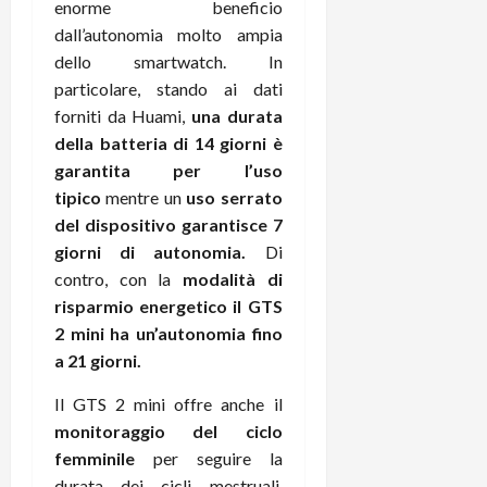
e
d
p
enorme beneficio
e
D
e
p
r
dall’autonomia molto ampia
a
r
i
c
dello smartwatch. In
y
A
o
i
particolare, stando ai dati
2
n
d
c
forniti da Huami,
una durata
0
d
i
l
della batteria di 14 giorni è
2
r
s
o
6
garantita per l’uso
o
p
c
i
tipico
mentre un
uso serrato
l
o
d
a
25/06/202
m
del dispositivo garantisce 7
c
y
p
giorni di autonomia.
Di
o
(
u
contro, con la
modalità di
n
e
t
risparmio energetico il GTS
s
-
e
2 mini ha un’autonomia fino
c
i
r
a 21 giorni.
h
n
e
e
k
f
Il GTS 2 mini offre anche il
r
+
u
monitoraggio del ciclo
m
L
n
femminile
per seguire la
o
C
z
C
D
durata dei cicli mestruali,