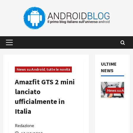
Vai
al
contenuto
Menu
principale
ULTIME
News su Android, tutte le novità
NEWS
Amazfit GTS 2 mini
lanciato
News su Android
ufficialmente in
L’evoluzio
Italia
ne
dell’uffici
o passa
Redazione
dal