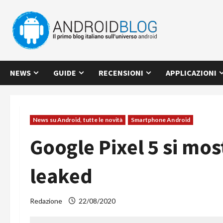
Vai
al
contenuto
NEWS
GUIDE
RECENSIONI
APPLICAZIONI
News su Android, tutte le novità
Smartphone Android
Google Pixel 5 si mos
leaked
Redazione
22/08/2020