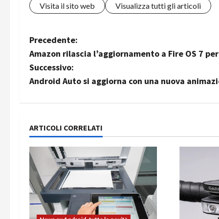
Visita il sito web
Visualizza tutti gli articoli
N
Precedente:
Amazon rilascia l’aggiornamento a Fire OS 7 per 
a
Successivo:
v
Android Auto si aggiorna con una nuova animazi
i
g
ARTICOLI CORRELATI
a
z
i
o