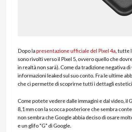
Dopo la
presentazione ufficiale del Pixel 4a
, tutte
sono rivolti verso il Pixel 5, ovvero quello che do
in realtà non sarà). Come da tradizione negativa d
informazioni leaked sul suo conto. Fra le ultime ab
che ci permette di scoprirne tutti i dettagli estetici
Come potete vedere dalle immagini e dal video, il 
8,1 mm con la scocca posteriore che sembra contene
non sembra che Google abbia deciso di osare molto: 
e un glifo “G” di Google.