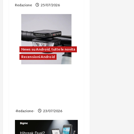
c
Redazione
25/07/2026
o
l
o
News su Android, tutte le novità
Recensioni Android
Ravemen FR1100 alla
prova: illuminazione
potente, supporto per
ciclocomputer e funzione
power bank
-Redazione-
23/07/2026