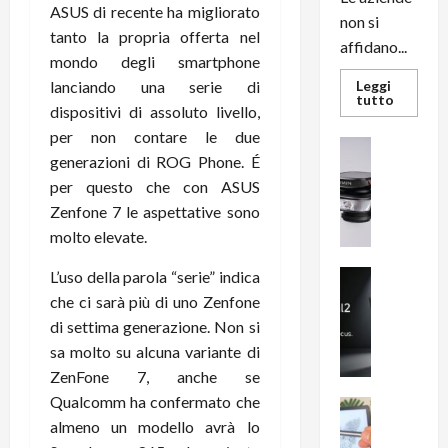
ASUS di recente ha migliorato
non si
tanto la propria offerta nel
affidano...
mondo degli smartphone
lanciando una serie di
Leggi
Leggi
tutto
dispositivi di assoluto livello,
di
più
per non contare le due
su
News su An
L’evoluz
generazioni di ROG Phone. É
Recension
dell’uffi
passa
R
per questo che con ASUS
dal
a
Zenfone 7 le aspettative sono
noleggio
stampan
v
molto elevate.
multifu
e
e
smartp
m
L’uso della parola “serie” indica
News su An
sempre
e
Smartphon
aggiorn
che ci sarà più di uno Zenfone
B
n
di settima generazione. Non si
i
F
sa molto su alcuna variante di
g
R
ZenFone 7, anche se
m
1
Qualcomm ha confermato che
e
1
News su An
H
Recension
almeno un modello avrà lo
0
R