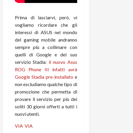
e
d
p
e
D
e
p
r
a
r
i
c
Prima di lasciarvi, però, vi
y
A
o
i
vogliamo ricordare che gli
2
n
d
c
interessi di ASUS nel mondo
0
d
i
l
del gaming mobile andranno
2
r
s
o
6
o
sempre più a collimare con
p
c
i
l
quelli di Google e del suo
o
d
a
25/06/202
m
servizio Stadia:
il nuovo Asus
c
y
p
ROG Phone III infatti avrà
o
(
u
Google Stadia pre-installato
e
n
e
t
non escludiamo qualche tipo di
s
-
e
promozione che permetta di
c
i
r
provare il servizio per più dei
h
n
e
e
k
soliti 30 giorni offerti a tutti i
f
r
+
u
nuovi utenti.
m
L
n
o
VIA
VIA
C
z
C
D