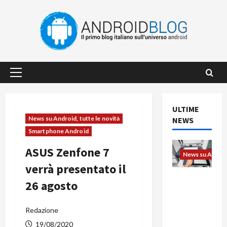
Vai
al
contenuto
Menu
principale
ULTIME
News su Android, tutte le novità
NEWS
Smartphone Android
ASUS Zenfone 7
News su Android
verrà presentato il
L’evoluzio
26 agosto
ne
dell’uffici
Redazione
o passa
dal
19/08/2020