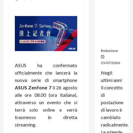
noleggio:
stampanti
multifunzi
one e
smartpho
ne sempre
aggiornati
Redazione
25/07/2026
ASUS ha confermato
ufficialmente che lancerà la
Negli
nuova serie di smartphone
ultimi anni
ASUS Zenfone 7
il 26 agosto
il concetto
alle ore 08.00 (ora italiana),
di
attraverso un evento che si
postazione
terrà solo online e verrà
di lavoro è
trasmesso in diretta
cambiato
streaming.
radicalmente.
Le aziende