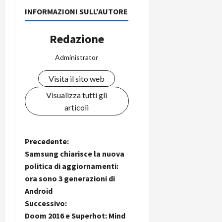
i
a
)
o
INFORMAZIONI SULL'AUTORE
r
n
t
e
27/06/202
Redazione
a
p
1
o
Administrator
3
w
0
e
Visita il sito web
0
r
Visualizza tutti gli
b
articoli
a
26/06/202
n
k
N
Precedente:
Samsung chiarisce la nuova
23/07/202
a
politica di aggiornamenti:
ora sono 3 generazioni di
v
Android
i
Successivo:
Doom 2016 e Superhot: Mind