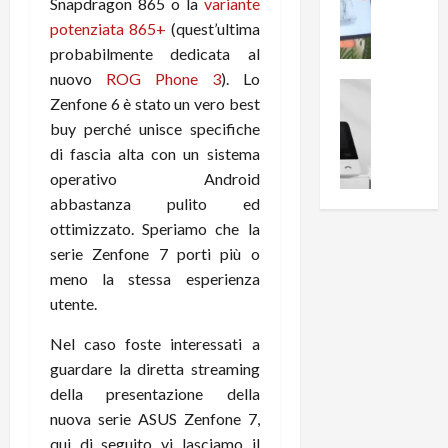
i
0
Snapdragon 865 o la
variante
e
B
a
potenziata 865+
(quest’ultima
c
r
l
probabilmente dedicata al
e
e
l
nuovo
ROG Phone 3
). Lo
n
a
News su An
a
Zenfone 6 è stato un vero best
s
Offerte An
k
p
L
buy perché unisce specifiche
i
D
r
e
o
di fascia alta con un sistema
u
o
m
n
a
v
operativo Android
i
e
l
a
abbastanza pulito ed
g
B
2
:
ottimizzato. Speriamo che la
l
i
p
i
serie Zenfone 7 porti più o
i
g
r
l
meno la stessa esperienza
o
m
o
l
utente.
r
e
n
u
i
B
t
m
Nel caso foste interessati a
o
7
o
i
guardare la diretta streaming
f
P
a
n
f
della presentazione della
r
l
a
e
o
l
nuova serie ASUS Zenfone 7,
z
r
B
a
i
qui di seguito vi lasciamo il