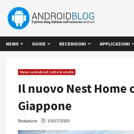
Vai
al
contenuto
NEWS
GUIDE
RECENSIONI
APPLICAZIONI
News su Android, tutte le novità
Il nuovo Nest Home ce
Giappone
Redazione
10/07/2020