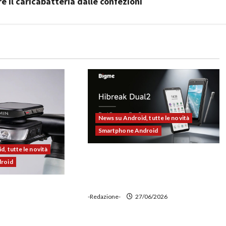
il caricabatteria dalle confezioni
News su Android, tutte le novità
Smartphone Android
, tutte le novità
Bigme HiBreak Dual 2 pronto al
droid
lancio con la novità del doppio
display (e-ink + LCD)
00 alla prova:
-Redazione-
27/06/2026
e potente,
 ciclocomputer e