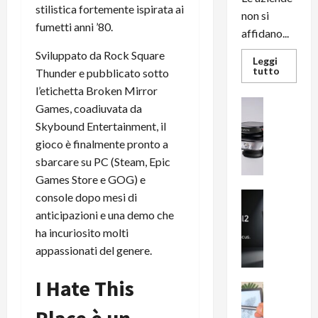
stilistica fortemente ispirata ai
non si
fumetti anni ’80.
affidano...
Sviluppato da Rock Square
Leggi
Leggi
tutto
Thunder e pubblicato sotto
di
l’etichetta Broken Mirror
più
su
News su An
Games, coadiuvata da
L’evoluz
Recension
dell’uffi
Skybound Entertainment, il
passa
R
dal
gioco è finalmente pronto a
a
noleggio
stampan
sbarcare su PC (Steam, Epic
v
multifu
e
Games Store e GOG) e
e
smartp
m
News su An
console dopo mesi di
sempre
e
Smartphon
aggiorn
anticipazioni e una demo che
B
n
ha incuriosito molti
i
F
appassionati del genere.
g
R
m
1
I Hate This
e
1
News su An
H
Recension
0
R