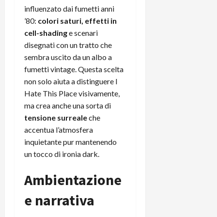
t
W
n
o
influenzato dai fumetti anni
e
:
c
n
’80:
colori saturi, effetti in
S
i
i
e
cell-shading
e scenari
w
l
o
p
disegnati con un tratto che
i
m
c
o
sembra uscito da un albo a
t
i
o
t
c
fumetti vintage. Questa scelta
g
n
e
h
l
non solo aiuta a distinguere I
l
n
B
i
a
t
Hate This Place visivamente,
o
o
n
e
ma crea anche una sorta di
t
r
o
,
tensione surreale
che
p
e
v
s
accentua l’atmosfera
e
-
i
u
inquietante pur mantenendo
r
b
t
p
un tocco di ironia dark.
i
o
à
p
l
o
d
o
Ambientazione
P
k
e
r
r
r
l
t
e narrativa
i
e
d
o
m
a
o
p