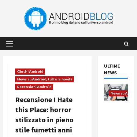
Vai
al
contenuto
Menu
principale
ULTIME
Giochi Android
NEWS
News su Android, tutte le novità
Recensioni Android
News su Android
Recensione I Hate
L’evoluzio
this Place: horror
ne
stilizzato in pieno
dell’uffici
o passa
stile fumetti anni
dal