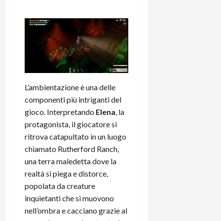
e
d
p
e
D
e
p
r
a
r
i
c
y
A
o
i
2
n
d
c
0
d
i
l
2
r
s
o
6
o
p
c
L’ambientazione è una delle
i
l
o
componenti più intriganti del
d
a
25/06/202
m
c
y
gioco. Interpretando
Elena
, la
p
o
(
u
protagonista, il giocatore si
n
e
t
ritrova catapultato in un luogo
s
-
e
chiamato Rutherford Ranch,
c
i
r
una terra maledetta dove la
h
n
e
realtà si piega e distorce,
e
k
f
popolata da creature
r
+
u
m
inquietanti che si muovono
L
n
o
C
z
nell’ombra e cacciano grazie al
C
D