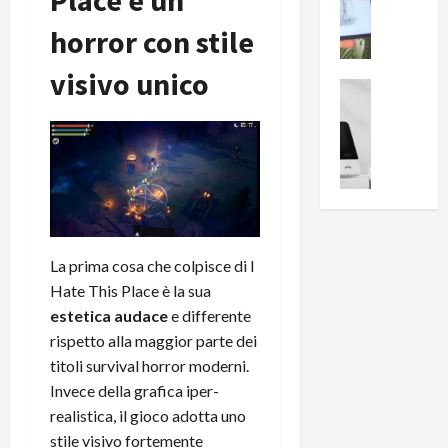
Place è un
i
0
e
B
a
horror con stile
c
r
l
e
e
l
visivo unico
n
a
News su An
a
s
Offerte An
k
p
L
i
D
r
e
o
u
o
m
n
a
v
i
e
l
a
g
B
2
:
l
i
p
i
i
g
r
La prima cosa che colpisce di I
l
o
m
o
l
Hate This Place è la sua
r
e
n
u
estetica audace
e differente
i
B
t
m
rispetto alla maggior parte dei
o
7
o
i
titoli survival horror moderni.
f
P
a
n
Invece della grafica iper-
f
r
l
a
e
realistica, il gioco adotta uno
o
l
z
r
B
a
stile visivo fortemente
i