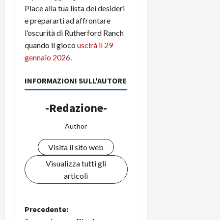
Place alla tua lista dei desideri
e prepararti ad affrontare
l’oscurità di Rutherford Ranch
quando il gioco
uscirà il 29
gennaio 2026
.
INFORMAZIONI SULL'AUTORE
-Redazione-
Author
Visita il sito web
Visualizza tutti gli
articoli
N
Precedente: