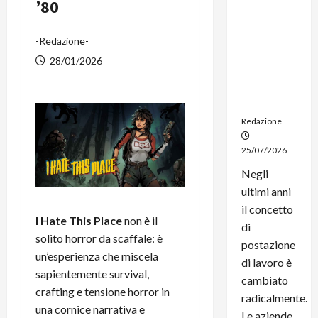
’80
noleggio:
stampanti
multifunzi
-Redazione-
one e
28/01/2026
smartpho
ne sempre
aggiornati
Redazione
25/07/2026
Negli
ultimi anni
il concetto
I Hate This Place
non è il
di
solito horror da scaffale: è
postazione
un’esperienza che miscela
di lavoro è
sapientemente survival,
cambiato
crafting e tensione horror in
radicalmente.
una cornice narrativa e
Le aziende