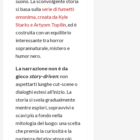
i
suono. La sconvolgente storia
a
)
o
si basa sulla
serie di fumetti
r
n
omonima, creata da Kyle
t
e
27/06/202
Starks e Artyom Topilin
, ed è
a
p
costruita con un equilibrio
1
o
3
interessante tra horror
w
0
soprannaturale, mistero e
e
0
r
humor nero.
b
La narrazione non è da
a
26/06/202
n
gioco
story-driven
: non
k
aspettarti lunghe cut-scene o
dialoghi estesi all’inizio. La
23/07/202
storia si svela gradualmente
mentre esplori, sopravvivi e
scavi più a fondo nella
mitologia del luogo: una scelta
che premia la curiosità e la
pazienza del giocatore più