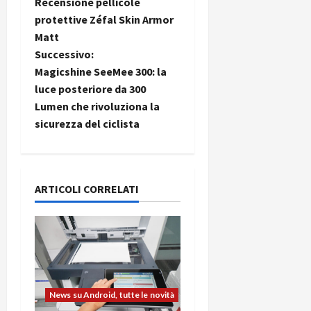
Recensione pellicole
a
protettive Zéfal Skin Armor
Matt
v
Successivo:
i
Magicshine SeeMee 300: la
luce posteriore da 300
g
Lumen che rivoluziona la
sicurezza del ciclista
a
z
i
ARTICOLI CORRELATI
o
n
e
News su Android, tutte le novità
a