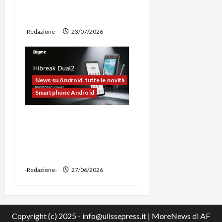
ciclocomputer e funzione
power bank
-Redazione-
23/07/2026
News su Android, tutte le novità
Smartphone Android
Bigme HiBreak Dual 2
pronto al lancio con la
novità del doppio display
(e-ink + LCD)
-Redazione-
27/06/2026
Copyright (c) 2025 - info@ulissepress.it
|
MoreNews
di AF