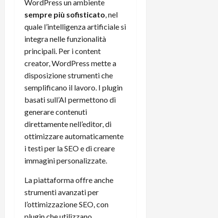
WordPress un ambiente
t
W
n
o
sempre più sofisticato
, nel
e
:
c
n
S
quale l’intelligenza artificiale si
i
i
e
w
l
integra nelle funzionalità
o
p
i
m
c
o
principali. Per i content
t
i
o
t
creator, WordPress mette a
c
g
n
e
disposizione strumenti che
h
l
l
n
semplificano il lavoro. I plugin
B
i
a
t
basati sull’AI permettono di
o
o
n
e
generare contenuti
t
r
o
,
p
e
direttamente nell’editor, di
v
s
e
-
i
ottimizzare automaticamente
u
r
b
t
p
i testi per la SEO e di creare
i
o
à
p
immagini personalizzate.
l
o
d
o
P
k
e
r
La piattaforma offre anche
r
r
l
t
strumenti avanzati per
i
e
d
o
l’ottimizzazione SEO, con
m
a
o
p
plugin che utilizzano