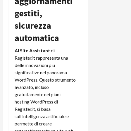
aggiornamenti
i
a
)
o
gestiti,
r
n
t
e
27/06/202
sicurezza
a
p
1
o
automatica
3
w
0
e
0
AI Site Assistant
di
r
Register.it rappresenta una
b
a
26/06/202
delle innovazioni più
n
significative nel panorama
k
WordPress. Questo strumento
avanzato, incluso
23/07/202
gratuitamente nei piani
hosting WordPress di
Register.it, si basa
sull’intelligenza artificiale e
permette di creare
automaticamente un sito web