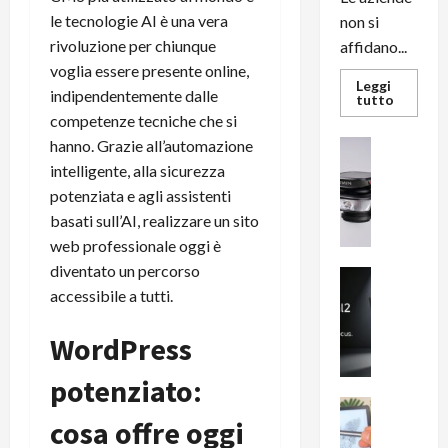
le tecnologie AI è una vera
non si
rivoluzione per chiunque
affidano...
voglia essere presente online,
Leggi
indipendentemente dalle
Leggi
tutto
di
competenze tecniche che si
più
su
hanno. Grazie all’automazione
News su An
L’evoluz
Recension
dell’uffi
intelligente, alla sicurezza
passa
R
potenziata e agli assistenti
dal
a
noleggio
basati sull’AI, realizzare un sito
stampan
v
multifu
web professionale oggi è
e
e
smartp
diventato un percorso
m
News su An
sempre
accessibile a tutti.
e
Smartphon
aggiorn
B
n
i
WordPress
F
g
R
potenziato:
m
1
e
1
News su An
cosa offre oggi
H
Recension
0
R