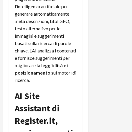
e
d
p
e
l’intelligenza artificiale per
D
e
p
r
a
generare automaticamente
r
i
c
y
A
meta descrizioni, titoli SEO,
o
i
2
n
d
c
testo alternativo per le
0
d
i
l
immagini e suggerimenti
2
r
s
o
basati sulla ricerca di parole
6
o
p
c
chiave. L’AI analizza i contenuti
i
l
o
e fornisce suggerimenti per
d
a
25/06/202
m
migliorare
la leggibilità e il
c
y
p
o
posizionamento
sui motori di
(
u
n
e
ricerca.​
t
s
-
e
c
i
AI Site
r
h
n
e
e
Assistant di
k
f
r
+
u
Register.it,
m
L
n
o
C
z
C
D