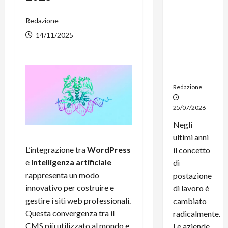
noleggio:
stampanti
Redazione
multifunzi
14/11/2025
one e
smartpho
ne sempre
aggiornati
Redazione
25/07/2026
Negli
ultimi anni
L’integrazione tra
WordPress
il concetto
e
intelligenza artificiale
di
rappresenta un modo
postazione
innovativo per costruire e
di lavoro è
gestire i siti web professionali.
cambiato
Questa convergenza tra il
radicalmente.
CMS più utilizzato al mondo e
Le aziende