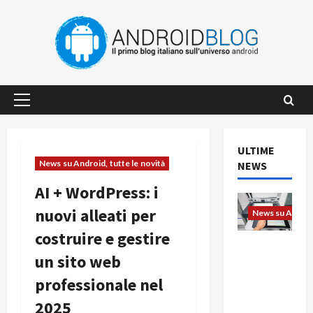
Vai
al
contenuto
Menu
principale
ULTIME
News su Android, tutte le novità
NEWS
AI + WordPress: i
nuovi alleati per
News su Android
costruire e gestire
L’evoluzio
un sito web
ne
dell’uffici
professionale nel
o passa
2025
dal