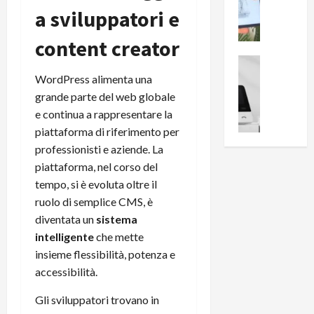
i
0
a sviluppatori e
e
B
a
c
r
l
content creator
e
e
l
n
a
News su An
a
s
Offerte An
k
p
WordPress alimenta una
L
i
D
r
grande parte del web globale
e
o
u
o
e continua a rappresentare la
m
n
a
v
piattaforma di riferimento per
i
e
l
a
professionisti e aziende. La
g
B
2
:
piattaforma, nel corso del
l
i
p
i
i
g
tempo, si è evoluta oltre il
r
l
o
m
o
ruolo di semplice CMS, è
l
r
e
n
u
diventata un
sistema
i
B
t
m
intelligente
che mette
o
7
o
i
insieme flessibilità, potenza e
f
P
a
n
accessibilità.​
f
r
l
a
e
o
l
z
Gli sviluppatori trovano in
r
B
a
i