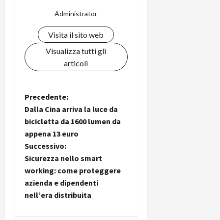
Administrator
Visita il sito web
Visualizza tutti gli
articoli
N
Precedente:
Dalla Cina arriva la luce da
a
bicicletta da 1600 lumen da
appena 13 euro
v
Successivo:
i
Sicurezza nello smart
working: come proteggere
g
azienda e dipendenti
nell’era distribuita
a