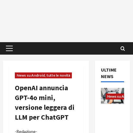
Menu
principale
ULTIME
News su Android, tutte le novità
NEWS
OpenAI annuncia
GPT-4o mini,
News su Android
versione leggera di
L’evoluzio
LLM per ChatGPT
ne
dell’uffici
o passa
-Redazione-