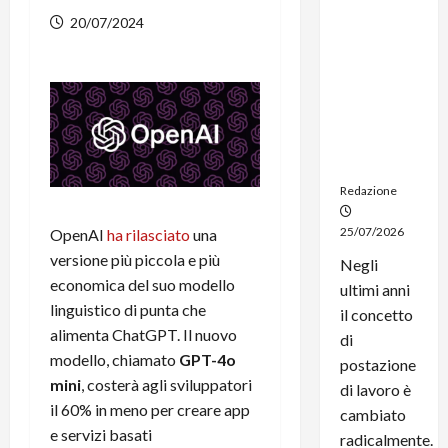
dal
20/07/2024
noleggio:
stampanti
multifunzi
one e
smartpho
ne sempre
aggiornati
Redazione
25/07/2026
OpenAI
ha rilasciato
una
versione più piccola e più
Negli
economica del suo modello
ultimi anni
linguistico di punta che
il concetto
alimenta ChatGPT. Il nuovo
di
modello, chiamato
GPT-4o
postazione
mini
, costerà agli sviluppatori
di lavoro è
il 60% in meno per creare app
cambiato
e servizi basati
radicalmente.