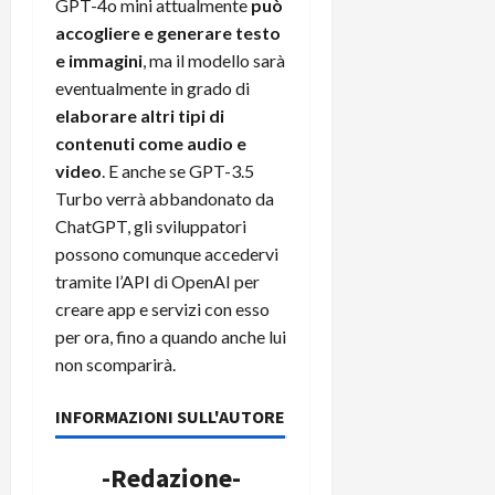
GPT-4o mini attualmente
può
C
D
i
accogliere e generare testo
a
)
o
e immagini
, ma il modello sarà
r
n
eventualmente in grado di
t
e
27/06/202
a
elaborare altri tipi di
p
1
contenuti come audio e
o
3
w
video
. E anche se GPT-3.5
0
e
Turbo verrà abbandonato da
0
r
ChatGPT, gli sviluppatori
b
possono comunque accedervi
a
26/06/202
tramite l’API di OpenAI per
n
creare app e servizi con esso
k
per ora, fino a quando anche lui
non scomparirà.
23/07/202
INFORMAZIONI SULL'AUTORE
-Redazione-