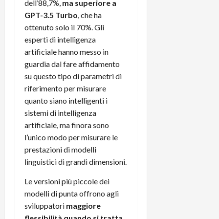
dell’88,7%,
ma superiore a
r
B
a
i
t
GPT-3.5 Turbo
, che ha
W
n
o
e
:
ottenuto solo il 70%. Gli
c
n
S
i
i
e
esperti di intelligenza
w
l
o
p
artificiale hanno messo in
i
m
c
o
guardia dal fare affidamento
t
i
o
t
su questo tipo di parametri di
c
g
n
e
riferimento per misurare
h
l
l
n
quanto siano intelligenti i
B
i
a
t
o
o
sistemi di intelligenza
n
e
t
r
o
artificiale, ma finora sono
,
p
e
v
s
l’unico modo per misurare le
e
-
i
u
prestazioni di modelli
r
b
t
p
linguistici di grandi dimensioni.
i
o
à
p
l
o
d
o
Le versioni più piccole dei
P
k
e
r
modelli di punta offrono agli
r
r
l
t
sviluppatori
maggiore
i
e
d
o
flessibilità quando si tratta