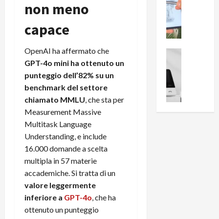
0
non meno
R
i
0
e
B
a
capace
c
r
l
e
e
l
OpenAI ha affermato che
n
a
News su An
a
s
Offerte An
GPT-4o mini ha ottenuto un
k
p
L
i
D
punteggio dell’82% su un
r
e
o
u
o
benchmark del settore
m
n
a
v
chiamato MMLU
, che sta per
i
e
l
a
Measurement Massive
g
B
2
:
Multitask Language
l
i
p
i
Understanding, e include
i
g
r
l
o
16.000 domande a scelta
m
o
l
r
e
n
multipla in 57 materie
u
i
B
t
m
accademiche. Si tratta di un
o
7
o
i
valore leggermente
f
P
a
n
inferiore a
GPT-4o
, che ha
f
r
l
a
ottenuto un punteggio
e
o
l
z