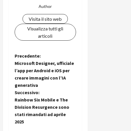
Author
Visita il sito web
Visualizza tutti gli
articoli
N
Precedente:
Microsoft Designer, ufficiale
a
l’app per Android e iOS per
creare immagini con l’IA
v
generativa
i
Successivo:
Rainbow Six Mobile e The
g
Division Resurgence sono
stati rimandati ad aprile
a
2025