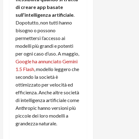
m
a
o
p
e
di creare app basate
d
p
e
D
e
sull’intelligenza artificiale
.
p
r
a
r
i
c
Dopotutto, non tutti hanno
y
A
o
i
bisogno o possono
2
n
d
c
permettersi l’accesso ai
0
d
i
l
modelli più grandi e potenti
2
r
s
o
per ogni caso d’uso. A maggio,
6
o
p
c
Google ha annunciato Gemini
i
l
o
d
1.5 Flash
, modello leggero che
a
25/06/202
m
c
y
secondo la società è
p
o
(
u
ottimizzato per velocità ed
n
e
t
efficienza. Anche altre società
s
-
e
di intelligenza artificiale come
c
i
r
Anthropic hanno versioni più
h
n
e
piccole dei loro modelli a
e
k
f
grandezza naturale.
r
+
u
m
L
n
o
C
z