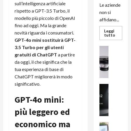
sull’intelligenza artificiale
Le aziende
rispetto a GPT-3.5 Turbo, il
non si
modello più piccolo di OpenAI
affidano...
fino ad oggi. Ma la grande
Leggi
novità riguarda i consumatori.
Leggi
tutto
di
GPT-4o mini sostituirà GPT-
più
3.5 Turbo per gli utenti
su
News su An
L’evoluz
Recension
gratuiti di ChatGPT
a partire
dell’uffi
passa
R
da oggi, il che significa che la
dal
a
noleggio
tua esperienza di base di
stampan
v
multifu
ChatGPT migliorerà in modo
e
e
significativo.
smartp
m
News su An
sempre
e
Smartphon
aggiorn
GPT-4o mini:
B
n
i
F
più leggero ed
g
R
m
1
economico ma
e
1
News su An
H
Recension