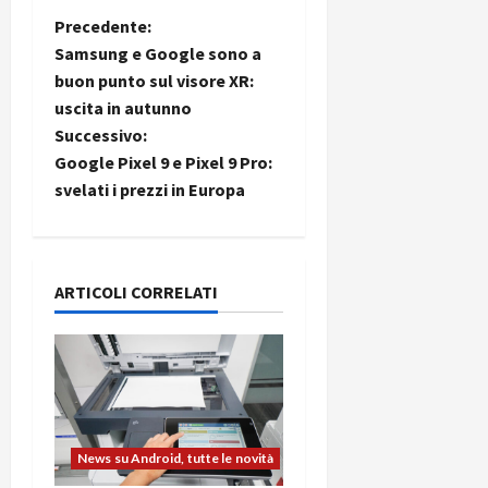
N
Precedente:
Samsung e Google sono a
a
buon punto sul visore XR:
uscita in autunno
v
Successivo:
i
Google Pixel 9 e Pixel 9 Pro:
svelati i prezzi in Europa
g
a
ARTICOLI CORRELATI
z
i
o
n
News su Android, tutte le novità