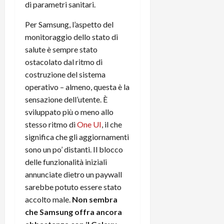
i
di parametri sanitari.
a
)
o
r
n
Per Samsung, l’aspetto del
t
e
27/06/202
monitoraggio dello stato di
a
p
salute è sempre stato
1
o
ostacolato dal ritmo di
3
w
costruzione del sistema
0
e
0
operativo – almeno, questa è la
r
b
sensazione dell’utente. È
a
26/06/202
sviluppato più o meno allo
n
stesso ritmo di
One UI
, il che
k
significa che gli aggiornamenti
sono un po’ distanti. Il blocco
23/07/202
delle funzionalità iniziali
annunciate dietro un paywall
sarebbe potuto essere stato
accolto male.
Non sembra
che Samsung offra ancora