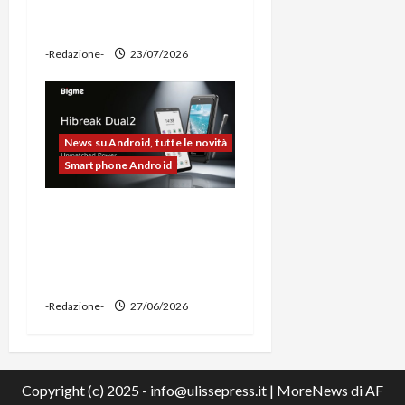
ciclocomputer e funzione
power bank
-Redazione-
23/07/2026
News su Android, tutte le novità
Smartphone Android
Bigme HiBreak Dual 2
pronto al lancio con la
novità del doppio display
(e-ink + LCD)
-Redazione-
27/06/2026
Copyright (c) 2025 - info@ulissepress.it
|
MoreNews
di AF