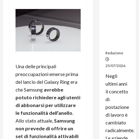
noleggio:
stampanti
multifunzi
one e
smartpho
ne sempre
aggiornati
Redazione
Una delle principali
25/07/2026
preoccupazioni emerse prima
Negli
del lancio del Galaxy Ring era
ultimi anni
che Samsung
avrebbe
il concetto
potuto richiedere agli utenti
di
di abbonarsi per utilizzare
postazione
le funzionalità dell’anello
.
di lavoro è
Allo stato attuale,
Samsung
cambiato
non prevede di offrire un
radicalmente.
set di funzionalità attivabili
Le aziende