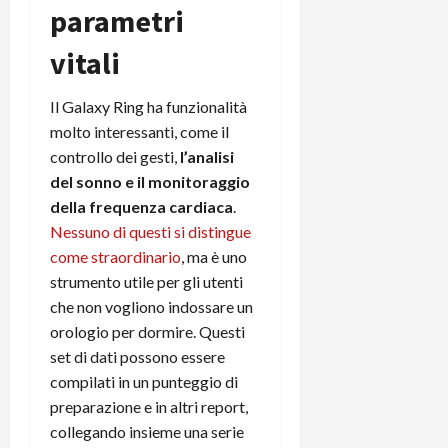
e
d
p
e
parametri
D
e
p
r
a
r
i
c
vitali
y
A
o
i
2
n
d
c
Il Galaxy Ring ha funzionalità
0
d
i
l
molto interessanti, come il
2
r
s
o
6
controllo dei gesti,
l’analisi
o
p
c
i
del sonno e il monitoraggio
l
o
d
a
25/06/202
m
della frequenza cardiaca
.
c
y
p
Nessuno di questi si distingue
o
(
u
come straordinario
, ma è uno
n
e
t
strumento utile per gli utenti
s
-
e
che non vogliono indossare un
c
i
r
orologio per dormire. Questi
h
n
e
e
set di dati possono essere
k
f
r
+
compilati in un punteggio di
u
m
L
n
preparazione e in altri report,
o
C
z
collegando insieme una serie
C
D