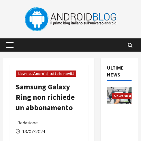
Vai
al
contenuto
Menu
principale
ULTIME
News su Android, tutte le novità
NEWS
Samsung Galaxy
Ring non richiede
News su Android
un abbonamento
L’evoluzio
ne
-Redazione-
dell’uffici
o passa
13/07/2024
dal