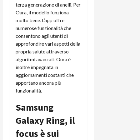
t
W
n
terza generazione di anelli. Per
o
e
:
c
n
Oura, il modello funziona
S
i
i
e
molto bene. L’app offre
w
l
o
p
numerose funzionalità che
i
m
c
o
consentono agli utenti di
t
i
o
t
approfondire vari aspetti della
c
g
n
e
h
propria salute attraverso
l
l
n
B
i
algoritmi avanzati. Oura è
a
t
o
o
n
e
inoltre impegnata in
t
r
o
,
aggiornamenti costanti che
p
e
v
s
apportano ancora più
e
-
i
u
funzionalità.
r
b
t
p
i
o
à
p
Samsung
l
o
d
o
P
k
e
r
Galaxy Ring, il
r
r
l
t
i
e
d
o
focus è sui
m
a
o
p