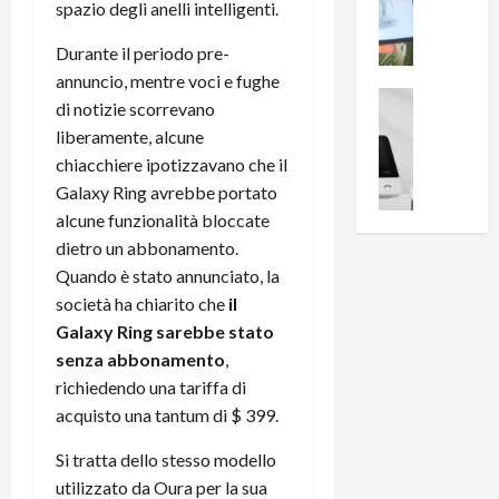
i
0
spazio degli anelli intelligenti.
e
B
a
c
r
l
Durante il periodo pre-
e
e
l
annuncio, mentre voci e fughe
n
a
News su An
a
di notizie scorrevano
s
Offerte An
k
p
liberamente, alcune
L
i
D
r
chiacchiere ipotizzavano che il
e
o
u
o
m
Galaxy Ring avrebbe portato
n
a
v
i
e
alcune funzionalità bloccate
l
a
g
B
2
:
dietro un abbonamento.
l
i
p
i
Quando è stato annunciato, la
i
g
r
l
società ha chiarito che
il
o
m
o
l
Galaxy Ring sarebbe stato
r
e
n
u
senza abbonamento
,
i
B
t
m
richiedendo una tariffa di
o
7
o
i
f
P
acquisto una tantum di $ 399.
a
n
f
r
l
a
Si tratta dello stesso modello
e
o
l
z
r
utilizzato da Oura per la sua
B
a
i