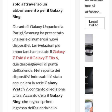
solo attraverso un
non si
abbonamento per il Galaxy
affidano...
Ring
.
Leggi
Leggi
tutto
Durante il Galaxy Unpacked a
di
più
Parigi, Sasmung ha presentato
su
News su An
una serie di numerosi nuovi
L’evoluz
Recension
dell’uffi
dispositivi. Le rivelazioni più
passa
R
dal
importanti sono state il
Galaxy
a
noleggio
stampan
v
Z Fold 6 e il Galaxy Z Flip 6
,
multifu
e
e
due dei pieghevoli di punta
smartp
m
News su An
dell’azienda. Nel reparto dei
sempre
e
Smartphon
aggiorn
dispositivi indossabili è stata
B
n
annunciata la serie
Galaxy
i
F
Watch 7
, con tanto di edizione
g
R
Ultra. Accanto c’era il
Galaxy
m
1
e
Ring
, che segna il primo
1
News su An
H
Recension
0
ingresso dell’azienda nello
R