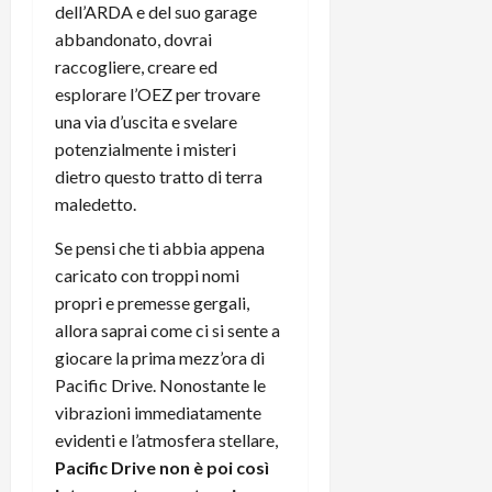
e
d
p
e
dell’ARDA e del suo garage
D
e
p
r
abbandonato, dovrai
a
r
i
c
raccogliere, creare ed
y
A
o
i
esplorare l’OEZ per trovare
2
n
d
c
una via d’uscita e svelare
0
d
i
l
2
potenzialmente i misteri
r
s
o
6
o
p
dietro questo tratto di terra
c
i
l
o
maledetto.
d
a
25/06/202
m
c
Se pensi che ti abbia appena
y
p
o
(
u
caricato con troppi nomi
n
e
t
propri e premesse gergali,
s
-
e
allora saprai come ci si sente a
c
i
r
giocare la prima mezz’ora di
h
n
e
Pacific Drive. Nonostante le
e
k
f
vibrazioni immediatamente
r
+
u
m
evidenti e l’atmosfera stellare,
L
n
o
C
Pacific Drive non è poi così
z
C
D