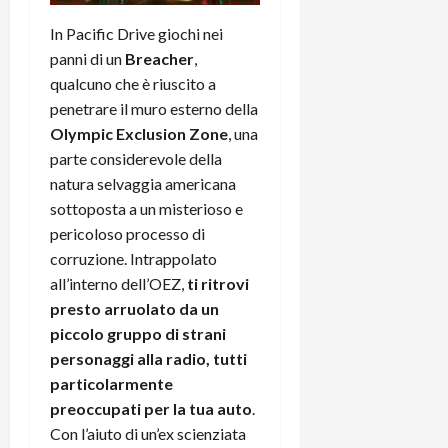
t
W
n
o
e
In Pacific Drive giochi nei
:
c
n
S
i
i
panni di un
Breacher
,
e
w
l
o
p
qualcuno che è riuscito a
i
m
c
o
penetrare il muro esterno della
t
i
o
t
Olympic Exclusion Zone
, una
c
g
n
e
parte considerevole della
h
l
l
n
natura selvaggia americana
B
i
a
t
o
sottoposta a un misterioso e
o
n
e
t
r
pericoloso processo di
o
,
p
e
v
s
corruzione. Intrappolato
e
-
i
u
all’interno dell’OEZ,
ti ritrovi
r
b
t
p
presto arruolato da un
i
o
à
p
piccolo gruppo di strani
l
o
d
o
personaggi alla radio, tutti
P
k
e
r
particolarmente
r
r
l
t
i
e
preoccupati per la tua auto
.
d
o
m
a
o
Con l’aiuto di un’ex scienziata
p