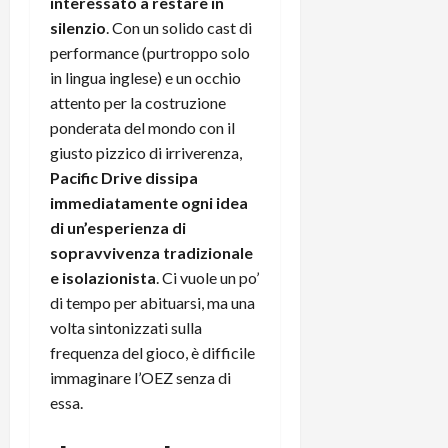
i
interessato a restare in
a
)
o
silenzio
. Con un solido cast di
r
n
performance (purtroppo solo
t
e
27/06/202
in lingua inglese) e un occhio
a
p
attento per la costruzione
1
o
ponderata del mondo con il
3
w
0
giusto pizzico di irriverenza,
e
0
r
Pacific Drive dissipa
b
immediatamente ogni idea
a
26/06/202
di un’esperienza di
n
sopravvivenza tradizionale
k
e isolazionista
. Ci vuole un po’
di tempo per abituarsi, ma una
23/07/202
volta sintonizzati sulla
frequenza del gioco, è difficile
immaginare l’OEZ senza di
essa.