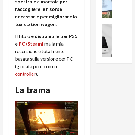
i
0
spettrale e mortale per
e
B
a
raccogliere le risorse
c
r
l
necessarie per migliorare la
e
e
l
tua station wagon
.
n
a
News su An
a
s
Offerte An
k
p
Il titolo
è disponibile per PS5
L
i
D
r
e
PC (Steam)
ma la mia
e
o
u
o
recensione è totalmente
m
n
a
v
i
basata sulla versione per PC
e
l
a
g
B
(giocata però con un
2
:
l
i
p
i
controller
).
i
g
r
l
o
m
o
l
La trama
r
e
n
u
i
B
t
m
o
7
o
i
f
P
a
n
f
r
l
a
e
o
l
z
r
B
a
i