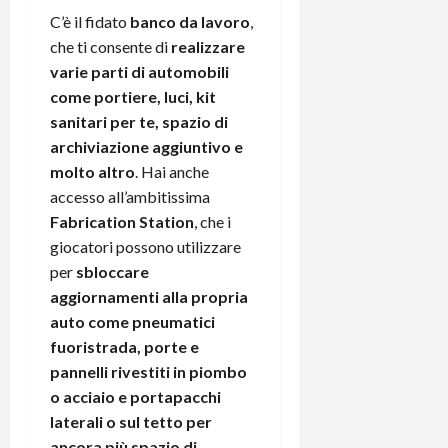
C’è il fidato
banco da lavoro
,
che ti consente di
realizzare
varie parti di automobili
come portiere, luci, kit
sanitari per te, spazio di
archiviazione aggiuntivo e
molto altro
. Hai anche
accesso all’ambitissima
Fabrication Station
, che i
giocatori possono utilizzare
per
sbloccare
aggiornamenti alla propria
auto come pneumatici
fuoristrada, porte e
pannelli rivestiti in piombo
o acciaio e portapacchi
laterali o sul tetto per
ancora più spazio di