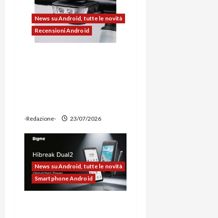
l
News su Android, tutte le novità
o
Recensioni Android
Ravemen FR1100 alla
prova: illuminazione
potente, supporto per
ciclocomputer e funzione
power bank
-Redazione-
23/07/2026
News su Android, tutte le novità
Smartphone Android
Bigme HiBreak Dual 2
pronto al lancio con la