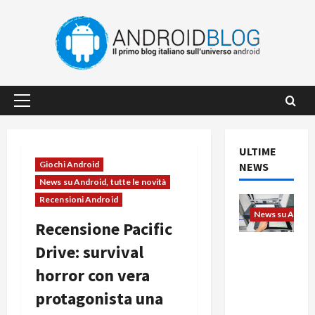
Vai
al
contenuto
Menu
principale
ULTIME
Giochi Android
NEWS
News su Android, tutte le novità
Recensioni Android
News su Android
Recensione Pacific
L’evoluzio
Drive: survival
ne
horror con vera
dell’uffici
o passa
protagonista una
dal