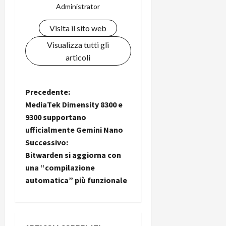
Administrator
Visita il sito web
Visualizza tutti gli
articoli
N
Precedente:
MediaTek Dimensity 8300 e
a
9300 supportano
ufficialmente Gemini Nano
v
Successivo:
i
Bitwarden si aggiorna con
una “compilazione
g
automatica” più funzionale
a
z