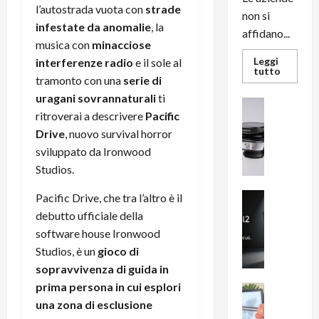
l’autostrada vuota con
strade
non si
infestate da anomalie
, la
affidano...
musica con
minacciose
Leggi
interferenze radio
e il sole al
Leggi
tutto
tramonto con una
serie di
di
più
uragani
sovrannaturali
ti
su
News su An
L’evoluz
ritroverai a descrivere
Pacific
Recension
dell’uffi
passa
R
Drive
, nuovo survival horror
dal
a
noleggio
sviluppato da Ironwood
stampan
v
Studios.
multifu
e
e
smartp
m
News su An
Pacific Drive, che tra l’altro è il
sempre
e
Smartphon
aggiorn
debutto ufficiale della
B
n
software house Ironwood
i
F
Studios, è un
gioco di
g
R
sopravvivenza di guida in
m
1
prima persona in cui esplori
e
1
News su An
H
Recension
una zona di esclusione
0
R