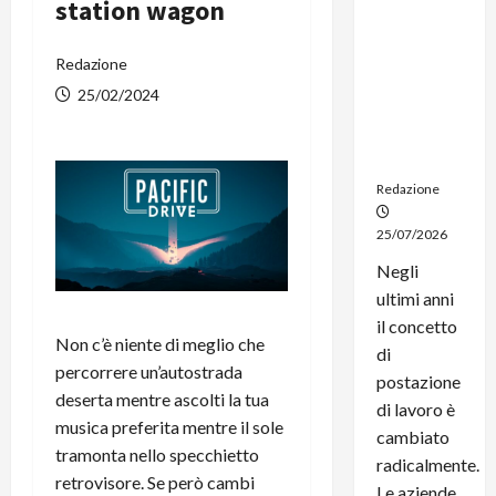
station wagon
noleggio:
stampanti
multifunzi
Redazione
one e
25/02/2024
smartpho
ne sempre
aggiornati
Redazione
25/07/2026
Negli
ultimi anni
il concetto
Non c’è niente di meglio che
di
percorrere un’autostrada
postazione
deserta mentre ascolti la tua
di lavoro è
musica preferita mentre il sole
cambiato
tramonta nello specchietto
radicalmente.
retrovisore. Se però cambi
Le aziende