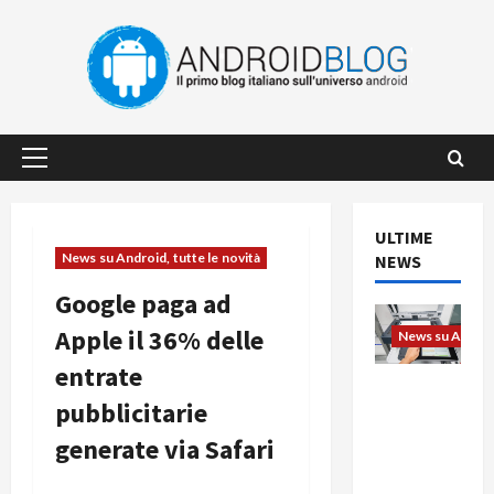
Vai
al
contenuto
Menu
principale
ULTIME
News su Android, tutte le novità
NEWS
Google paga ad
Apple il 36% delle
News su Android
entrate
L’evoluzio
pubblicitarie
ne
dell’uffici
generate via Safari
o passa
dal