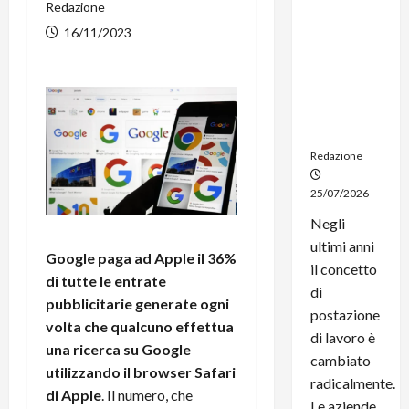
Redazione
noleggio:
stampanti
16/11/2023
multifunzi
one e
smartpho
ne sempre
aggiornati
Redazione
25/07/2026
Negli
ultimi anni
Google paga ad Apple il 36%
il concetto
di tutte le entrate
di
pubblicitarie generate ogni
postazione
volta che qualcuno effettua
di lavoro è
una ricerca su Google
cambiato
utilizzando il browser Safari
radicalmente.
di Apple
. Il numero, che
Le aziende