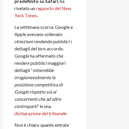
predefinito su Safari
, ha
t
W
n
o
rivelato un
rapporto del New
e
:
c
n
York Times
.
S
i
i
e
w
l
o
p
La settimana scorsa, Google e
i
m
c
o
Apple avevano sollevato
t
i
o
t
c
obiezioni rendendo pubblici i
g
n
e
h
l
l
dettagli del loro accordo.
n
B
i
a
t
Google ha affermato che
o
o
n
e
rendere pubblici maggiori
t
r
o
,
dettagli “
minerebbe
p
e
v
s
irragionevolmente la
e
-
i
u
posizione competitiva di
r
b
t
p
i
Google rispetto sia ai
o
à
p
l
o
concorrenti che ad altre
d
o
P
k
e
r
controparti
” in una
r
r
l
t
dichiarazione del tribunale
.
i
e
d
o
m
a
o
Non è chiaro quante entrate
p