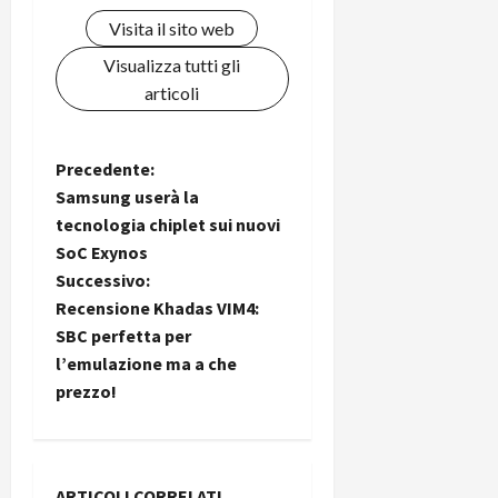
i
a
)
o
Visita il sito web
r
n
Visualizza tutti gli
t
e
27/06/202
articoli
a
p
1
o
3
w
0
N
Precedente:
e
0
r
Samsung userà la
a
b
tecnologia chiplet sui nuovi
a
26/06/202
SoC Exynos
v
n
Successivo:
k
i
Recensione Khadas VIM4:
SBC perfetta per
23/07/202
g
l’emulazione ma a che
prezzo!
a
z
ARTICOLI CORRELATI