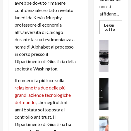
avrebbe dovuto rimanere
non si
confidenziale, è stato rivelato
affidano...
lunedì da Kevin Murphy,
professore di economia
Leggi
Leggi
tutto
all’Università di Chicago
di
più
durante la sua testimonianza a
su
News su An
L’evoluz
nome di Alphabet al processo
Recension
dell’uffi
passa
in corso presso il
R
dal
a
Dipartimento di Giustizia della
noleggio
stampan
v
società a Washington.
multifu
e
e
smartp
m
Il numero fa più luce sulla
News su An
sempre
e
Smartphon
aggiorn
relazione tra due delle più
B
n
grandi aziende tecnologiche
i
F
del mondo
, che negli ultimi
g
R
anni è stata sottoposta al
m
1
controllo antitrust. Il
e
1
News su An
Dipartimento di Giustizia
ha
H
Recension
0
R