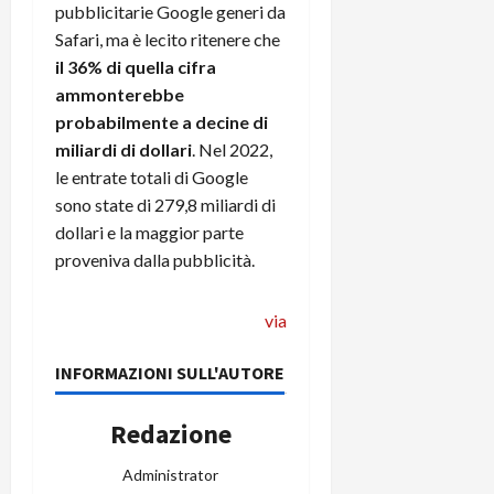
e
d
p
e
pubblicitarie Google generi da
D
e
p
r
Safari, ma è lecito ritenere che
a
r
i
c
il 36% di quella cifra
y
A
o
i
ammonterebbe
2
n
d
c
probabilmente a decine di
0
d
i
l
2
miliardi di dollari
. Nel 2022,
r
s
o
6
o
p
le entrate totali di Google
c
i
l
o
sono state di 279,8 miliardi di
d
a
25/06/202
m
dollari e la maggior parte
c
y
p
proveniva dalla pubblicità.
o
(
u
n
e
t
s
via
-
e
c
i
r
h
n
INFORMAZIONI SULL'AUTORE
e
e
k
f
r
+
u
Redazione
m
L
n
o
C
z
Administrator
C
D