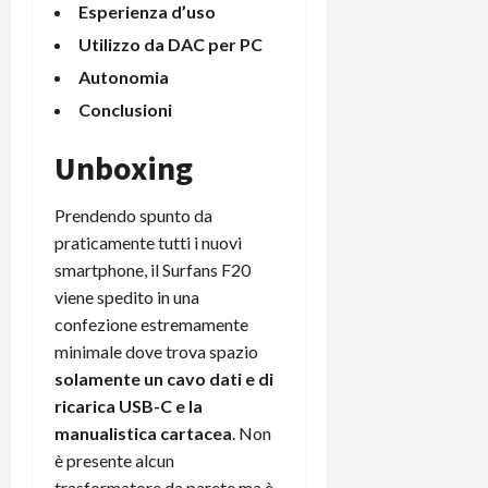
t
Esperienza d’uso
W
n
o
e
:
c
n
Utilizzo da DAC per PC
S
i
i
e
Autonomia
w
l
o
p
i
m
Conclusioni
c
o
t
i
o
t
c
g
Unboxing
n
e
h
l
l
n
B
i
a
t
Prendendo spunto da
o
o
n
e
praticamente tutti i nuovi
t
r
o
,
smartphone, il Surfans F20
p
e
v
s
viene spedito in una
e
-
i
u
r
confezione estremamente
b
t
p
i
o
à
minimale dove trova spazio
p
l
o
d
o
solamente un cavo dati e di
P
k
e
r
ricarica USB-C e la
r
r
l
t
manualistica cartacea
. Non
i
e
d
o
è presente alcun
m
a
o
p
trasformatore da parete ma è