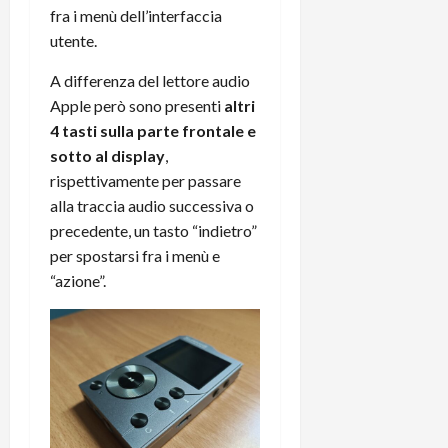
i
fra i menù dell’interfaccia
a
)
o
r
utente.
n
t
e
27/06/202
A differenza del lettore audio
a
p
Apple però sono presenti
altri
1
o
3
4 tasti sulla parte frontale e
w
0
e
sotto al display
,
0
r
rispettivamente per passare
b
alla traccia audio successiva o
a
26/06/202
precedente, un tasto “indietro”
n
per spostarsi fra i menù e
k
“azione”.
23/07/202