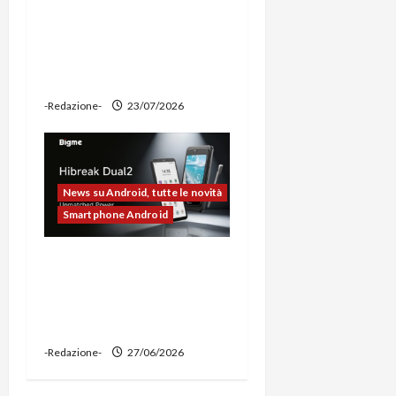
prova: illuminazione
potente, supporto per
ciclocomputer e funzione
power bank
-Redazione-
23/07/2026
News su Android, tutte le novità
Smartphone Android
Bigme HiBreak Dual 2
pronto al lancio con la
novità del doppio display
(e-ink + LCD)
-Redazione-
27/06/2026