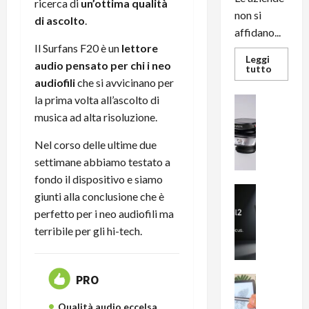
ricerca di
un’ottima qualità
non si
di ascolto
.
affidano...
Il Surfans F20 è un
lettore
Leggi
audio pensato per chi i neo
Leggi
tutto
di
audiofili
che si avvicinano per
più
su
la prima volta all’ascolto di
News su An
L’evoluz
Recension
musica ad alta risoluzione.
dell’uffi
passa
R
dal
a
Nel corso delle ultime due
noleggio
stampan
v
settimane abbiamo testato a
multifu
e
e
fondo il dispositivo e siamo
smartp
m
News su An
sempre
giunti alla conclusione che è
e
Smartphon
aggiorn
perfetto per i neo audiofili ma
B
n
terribile per gli hi-tech.
i
F
g
R
m
1
PRO
e
1
News su An
H
Recension
0
Qualità audio eccelsa
R