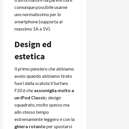
e
d
p
e
D
comunque possibile usarne
e
p
r
a
r
uno normalissimo per lo
i
c
y
A
o
i
smartphone (supporta al
2
n
d
c
massimo 1A a 5V).
0
d
i
l
2
r
s
o
Design ed
6
o
p
c
i
l
o
estetica
d
a
25/06/202
m
c
y
p
Il primo pensiero che abbiamo
o
(
u
avuto quando abbiamo tirato
n
e
t
fuori dalla scatola il Surfans
s
-
e
c
F20 è che
assomiglia molto a
i
r
h
n
e
un iPod Classic
: design
e
k
f
squadrato, molto spesso ma
r
+
u
allo stesso tempo
m
L
n
estremamente leggero e con la
o
C
z
ghiera rotante
per spostarsi
C
D