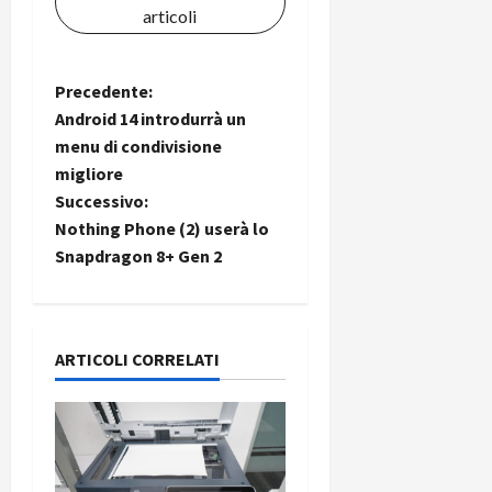
articoli
N
Precedente:
Android 14 introdurrà un
a
menu di condivisione
migliore
v
Successivo:
i
Nothing Phone (2) userà lo
Snapdragon 8+ Gen 2
g
a
ARTICOLI CORRELATI
z
i
o