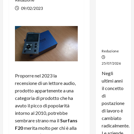
noleggio:
09/02/2023
stampanti
multifunzi
one e
smartpho
ne sempre
aggiornati
Redazione
25/07/2026
Negli
Proporre nel 2023 la
ultimi anni
recensione di un lettore audio,
il concetto
prodotto appartenente a una
di
categoria di prodotto che ha
postazione
avuto il picco di popolarità
di lavoro è
intorno al 2010, potrebbe
cambiato
sembrare strano ma il
Surfans
radicalmente.
F20
merita molto per chi è alla
Le aziende