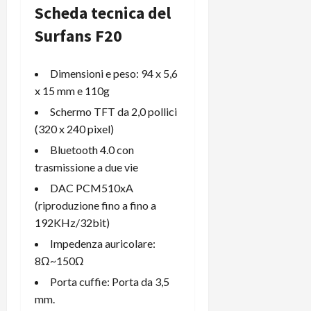
Scheda tecnica del
Surfans F20
Dimensioni e peso: 94 x 5,6
x 15 mm e 110g
Schermo TFT da 2,0 pollici
(320 x 240 pixel)
Bluetooth 4.0 con
trasmissione a due vie
DAC PCM510xA
(riproduzione fino a fino a
192KHz/32bit)
Impedenza auricolare:
8Ω~150Ω
Porta cuffie: Porta da 3,5
mm.