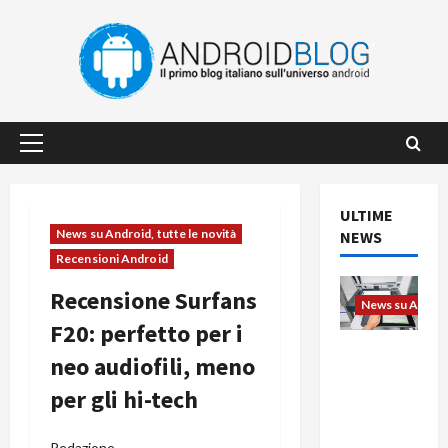
Vai
al
contenuto
Menu
principale
ULTIME
News su Android, tutte le novità
NEWS
Recensioni Android
Recensione Surfans
News su Android
F20: perfetto per i
L’evoluzio
neo audiofili, meno
ne
per gli hi-tech
dell’uffici
o passa
dal
Redazione