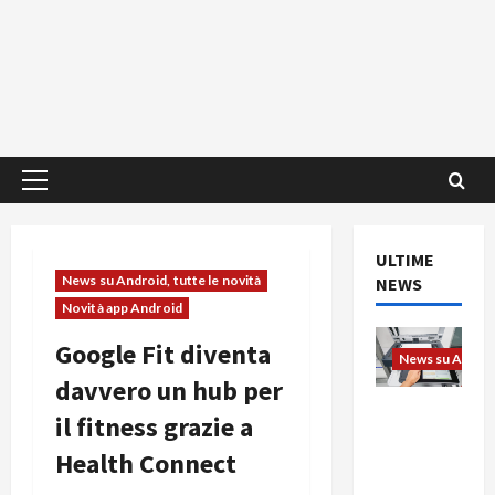
Menu
principale
ULTIME
News su Android, tutte le novità
NEWS
Novità app Android
Google Fit diventa
News su Android
davvero un hub per
L’evoluzio
il fitness grazie a
ne
Health Connect
dell’uffici
o passa