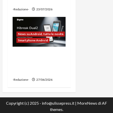
power bank
-Redazione-
23/07/2026
News su Android, tutte le novità
Smartphone Android
Bigme HiBreak Dual 2
pronto al lancio con la
novità del doppio display
(e-ink + LCD)
-Redazione-
27/06/2026
Copyright (c) 2025 - info@ulissepress.it
|
MoreNews
di AF
themes.