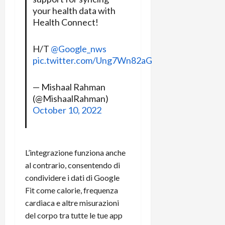
r
B
a
i
your health data with
t
W
n
o
Health Connect!
e
:
c
n
S
i
i
e
H/T
@Google_nws
w
l
o
p
i
pic.twitter.com/Ung7Wn82aG
m
c
o
t
i
o
t
c
g
n
e
— Mishaal Rahman
h
l
l
n
(@MishaalRahman)
B
i
a
t
October 10, 2022
o
o
n
e
t
r
o
,
p
e
v
s
e
-
i
u
L’integrazione funziona anche
r
b
t
p
al contrario, consentendo di
i
o
à
p
condividere i dati di Google
l
o
d
o
Fit come calorie, frequenza
P
k
e
r
cardiaca e altre misurazioni
r
r
l
t
i
e
del corpo tra tutte le tue app
d
o