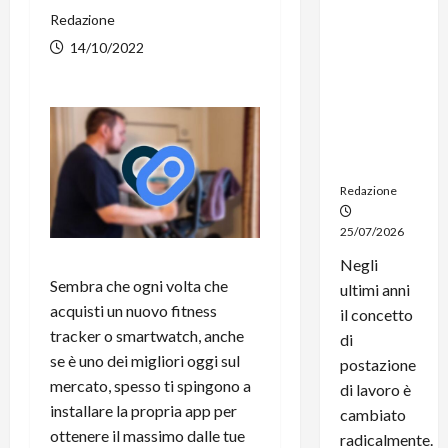
dal
Redazione
noleggio:
14/10/2022
stampanti
multifunzi
one e
smartpho
ne sempre
aggiornati
Redazione
25/07/2026
Negli
Sembra che ogni volta che
ultimi anni
acquisti un nuovo fitness
il concetto
tracker o smartwatch, anche
di
se è uno dei migliori oggi sul
postazione
mercato, spesso ti spingono a
di lavoro è
installare la propria app per
cambiato
ottenere il massimo dalle tue
radicalmente.