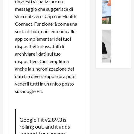
0
dovresti visualizzare un
R
i
0
messaggio che suggerisce di
e
B
a
sincronizzare l’app con Health
c
r
l
Connect. Funzionerà come una
e
e
l
sorta di hub, consentendo alle
n
a
News su An
a
s
Offerte An
app complementari dei tuoi
k
p
L
i
D
r
dispositivi indossabili di
e
o
u
o
archiviare i dati sul tuo
m
n
a
v
dispositivo. Ciò semplifica
i
e
l
a
anche la sincronizzazione dei
g
B
2
:
dati tra diverse app e ora puoi
l
i
p
i
vederli tutti in un unico posto
i
g
r
l
o
m
su Google Fit.
o
l
r
e
n
u
i
B
t
m
o
7
o
i
f
P
a
n
Google Fit v2.89.3 is
f
r
l
a
rolling out, and it adds
e
o
l
z
support for syncing