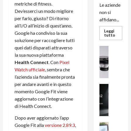
metriche di fitness.
Le aziende
Dev’esserci un modo migliore
non si
per farlo, giusto? Di ritorno
affidano...
all’I/O all’inizio di quest’anno,
Leggi
Google ha condiviso la sua
Leggi
tutto
di
soluzione per raccogliere tutti
più
su
quei dati disparati attraverso
News su An
L’evoluz
Recension
la sua nuova piattaforma
dell’uffi
passa
R
Health Connect
. Con
Pixel
dal
a
noleggio
Watch ufficiale
, sembra che
stampan
v
multifu
l’azienda sia finalmente pronta
e
e
per andare avanti e in questo
smartp
m
News su An
sempre
momento Google Fit viene
e
Smartphon
aggiorn
B
aggiornato con l’integrazione
n
i
F
di Health Connect.
g
R
m
Dopo aver aggiornato l’app
1
e
1
News su An
Google Fit alla
versione 2.89.3
,
H
Recension