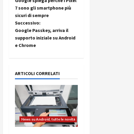
Google spiega perché i Pixel
a
7 sono gli smartphone più
sicuri di sempre
v
Successivo:
i
Google Passkey, arriva il
supporto iniziale su Android
g
e Chrome
a
z
ARTICOLI CORRELATI
i
o
n
e
News su Android, tutte le novità
a