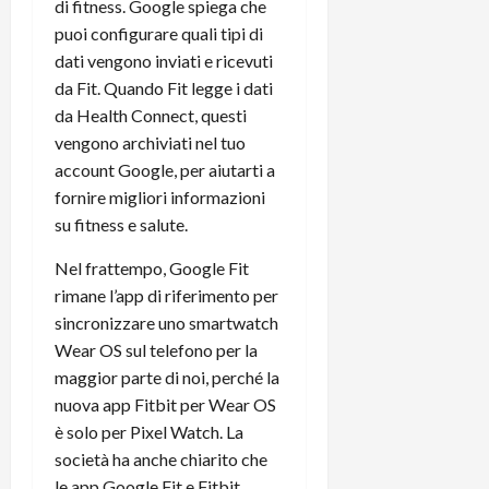
m
a
o
di fitness. Google spiega che
p
e
d
p
e
puoi configurare quali tipi di
D
e
p
r
dati vengono inviati e ricevuti
a
r
i
c
da Fit. Quando Fit legge i dati
y
A
o
i
da Health Connect, questi
2
n
d
c
vengono archiviati nel tuo
0
d
i
l
2
account Google, per aiutarti a
r
s
o
6
o
p
fornire migliori informazioni
c
i
l
o
su fitness e salute.
d
a
25/06/202
m
c
Nel frattempo, Google Fit
y
p
o
(
u
rimane l’app di riferimento per
n
e
t
sincronizzare uno smartwatch
s
-
e
Wear OS sul telefono per la
c
i
r
maggior parte di noi, perché la
h
n
e
nuova app Fitbit per Wear OS
e
k
f
è solo per Pixel Watch. La
r
+
u
m
società ha anche chiarito che
L
n
o
C
le app Google Fit e Fitbit
z