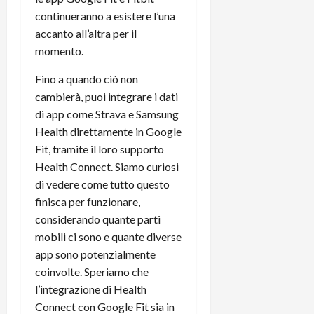
C
D
i
continueranno a esistere l’una
a
)
o
accanto all’altra per il
r
n
momento.
t
e
27/06/202
a
p
Fino a quando ciò non
1
o
cambierà, puoi integrare i dati
3
w
di app come Strava e Samsung
0
e
Health direttamente in Google
0
r
Fit, tramite il loro supporto
b
Health Connect. Siamo curiosi
a
26/06/202
n
di vedere come tutto questo
k
finisca per funzionare,
considerando quante parti
23/07/202
mobili ci sono e quante diverse
app sono potenzialmente
coinvolte. Speriamo che
l’integrazione di Health
Connect con Google Fit sia in