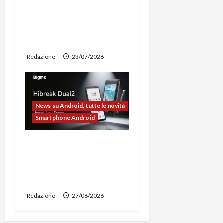
prova: illuminazione
potente, supporto per
ciclocomputer e funzione
power bank
-Redazione-
23/07/2026
News su Android, tutte le novità
Smartphone Android
Bigme HiBreak Dual 2
pronto al lancio con la
novità del doppio display
(e-ink + LCD)
-Redazione-
27/06/2026