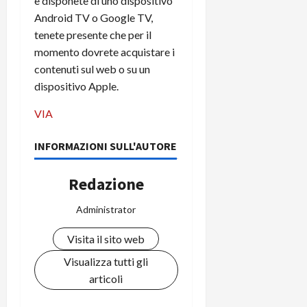
e disponete di uno dispositivo
C
D
i
Android TV o Google TV,
a
)
o
tenete presente che per il
r
n
momento dovrete acquistare i
t
e
27/06/202
contenuti sul web o su un
a
p
dispositivo Apple.
1
o
3
w
VIA
0
e
0
r
INFORMAZIONI SULL'AUTORE
b
a
26/06/202
n
Redazione
k
Administrator
23/07/202
Visita il sito web
Visualizza tutti gli
articoli