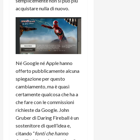
semplicemente non si può più
r
B
a
i
acquistare nulla di nuovo.
t
W
n
o
e
:
c
n
S
i
i
e
w
l
o
p
i
m
c
o
t
i
o
t
c
g
n
e
h
l
l
n
Né Google né Apple hanno
B
i
a
t
offerto pubblicamente alcuna
o
o
n
e
t
spiegazione per questo
r
o
,
p
e
v
cambiamento, ma è quasi
s
e
-
i
u
certamente qualcosa che ha a
r
b
t
p
che fare con le commissioni
i
o
à
p
richieste da Google. John
l
o
d
o
Gruber di Daring Fireball è un
P
k
e
r
sostenitore di quell’idea e,
r
r
l
t
i
citando “
fonti che hanno
e
d
o