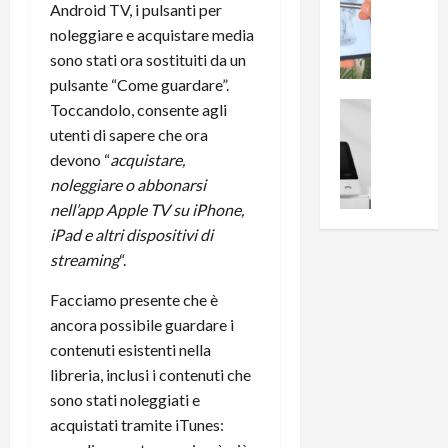
0
Android TV, i pulsanti per
R
i
0
noleggiare e acquistare media
e
B
a
sono stati ora sostituiti da un
c
r
l
e
pulsante “Come guardare”.
e
l
n
a
News su An
Toccandolo, consente agli
a
s
Offerte An
k
p
utenti di sapere che ora
L
i
D
r
devono “
acquistare,
e
o
u
o
noleggiare o abbonarsi
m
n
a
v
nell’app Apple TV su iPhone,
i
e
l
a
iPad e altri dispositivi di
g
B
2
:
l
streaming
“.
i
p
i
i
g
r
l
Facciamo presente che è
o
m
o
l
r
ancora possibile guardare i
e
n
u
i
B
contenuti esistenti nella
t
m
o
7
o
i
libreria, inclusi i contenuti che
f
P
a
n
sono stati noleggiati e
f
r
l
a
acquistati tramite iTunes:
e
o
l
z