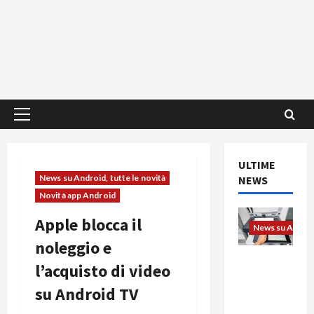
Menu
principale
ULTIME
News su Android, tutte le novità
NEWS
Novità app Android
Apple blocca il
News su Android
noleggio e
L’evoluzio
l’acquisto di video
ne
su Android TV
dell’uffici
o passa