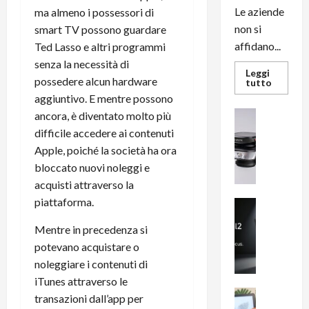
Le aziende
ma almeno i possessori di
non si
smart TV possono guardare
affidano...
Ted Lasso e altri programmi
senza la necessità di
Leggi
possedere alcun hardware
Leggi
tutto
di
aggiuntivo. E mentre possono
più
su
News su An
ancora, è diventato molto più
L’evoluz
Recension
dell’uffi
difficile accedere ai contenuti
passa
R
Apple, poiché la società ha ora
dal
a
noleggio
bloccato nuovi noleggi e
stampan
v
multifu
acquisti attraverso la
e
e
smartp
piattaforma.
m
News su An
sempre
e
Smartphon
aggiorn
Mentre in precedenza si
B
n
potevano acquistare o
i
F
g
R
noleggiare i contenuti di
m
1
iTunes attraverso le
e
1
News su An
transazioni dall’app per
H
Recension