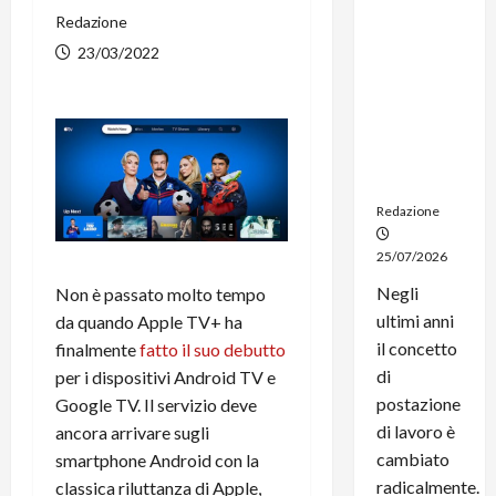
dal
Redazione
noleggio:
23/03/2022
stampanti
multifunzi
one e
smartpho
ne sempre
aggiornati
Redazione
25/07/2026
Negli
Non è passato molto tempo
ultimi anni
da quando Apple TV+ ha
il concetto
finalmente
fatto il suo debutto
di
per i dispositivi Android TV e
postazione
Google TV. Il servizio deve
di lavoro è
ancora arrivare sugli
cambiato
smartphone Android con la
radicalmente.
classica riluttanza di Apple,