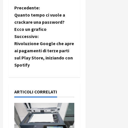
N
Precedente:
Quanto tempo ci vuole a
a
crackare una password?
Ecco un grafico
v
Successivo:
i
Rivoluzione Google che apre
ai pagamenti di terze parti
g
sul Play Store, iniziando con
Spotify
a
z
i
ARTICOLI CORRELATI
o
n