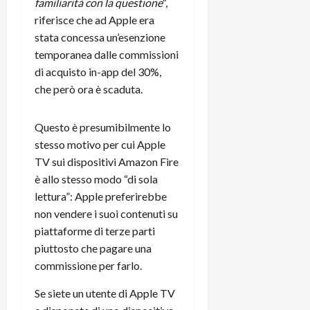
m
a
familiarità con la questione
“,
o
p
e
d
p
e
riferisce che ad Apple era
D
e
p
r
stata concessa un’esenzione
a
r
i
c
temporanea dalle commissioni
y
A
o
i
di acquisto in-app del 30%,
2
n
d
c
che però ora è scaduta.
0
d
i
l
2
r
s
o
6
o
p
c
Questo è presumibilmente lo
i
l
o
stesso motivo per cui Apple
d
a
25/06/202
m
TV sui dispositivi Amazon Fire
c
y
p
è allo stesso modo “di sola
o
(
u
lettura”: Apple preferirebbe
n
e
t
non vendere i suoi contenuti su
s
-
e
c
piattaforme di terze parti
i
r
h
n
e
piuttosto che pagare una
e
k
f
commissione per farlo.
r
+
u
m
L
Se siete un utente di Apple TV
n
o
C
z