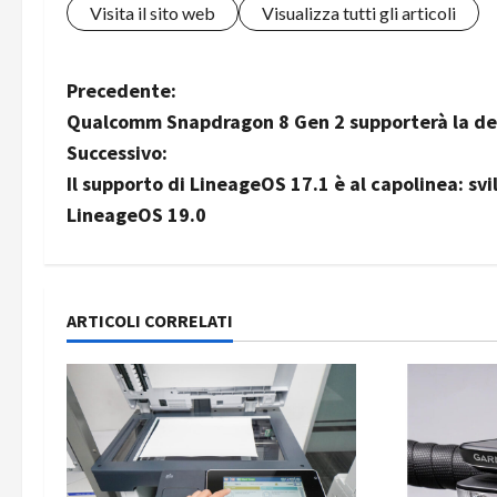
Visita il sito web
Visualizza tutti gli articoli
N
Precedente:
Qualcomm Snapdragon 8 Gen 2 supporterà la de
a
Successivo:
v
Il supporto di LineageOS 17.1 è al capolinea: sv
LineageOS 19.0
i
g
a
ARTICOLI CORRELATI
z
i
o