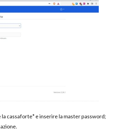
re la cassaforte
*
e inserire la master password;
tazione.