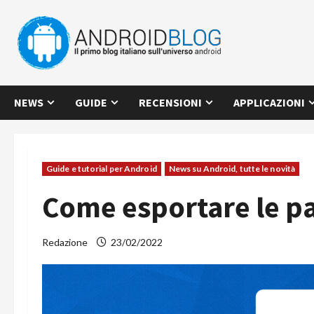
Vai
al
contenuto
NEWS
GUIDE
RECENSIONI
APPLICAZIONI
Guide e tutorial per Android
News su Android, tutte le novità
Come esportare le p
Redazione
23/02/2022