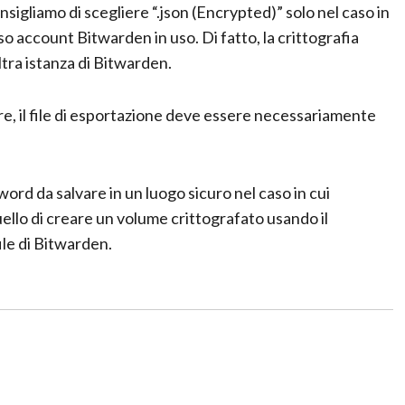
onsigliamo di scegliere “.json (Encrypted)” solo nel caso in
so account Bitwarden in uso. Di fatto, la crittografia
tra istanza di Bitwarden.
re, il file di esportazione deve essere necessariamente
rd da salvare in un luogo sicuro nel caso in cui
uello di creare un volume crittografato usando il
ile di Bitwarden.