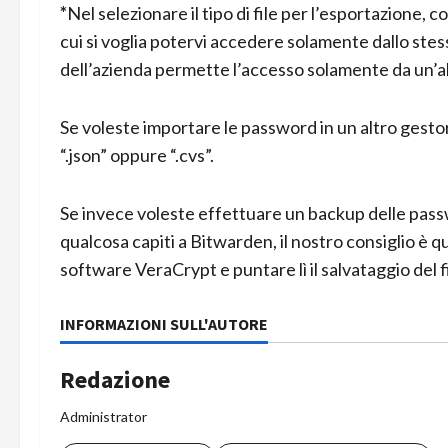
*
Nel selezionare il tipo di file per l’esportazione, c
cui si voglia potervi accedere solamente dallo stes
dell’azienda permette l’accesso solamente da un’al
Se voleste importare le password in un altro gesto
“.json” oppure “.cvs”.
Se invece voleste effettuare un backup delle passwo
qualcosa capiti a Bitwarden, il nostro consiglio è q
software VeraCrypt e puntare lì il salvataggio del f
INFORMAZIONI SULL'AUTORE
Redazione
Administrator