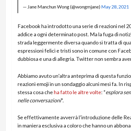
— Jane Manchun Wong (@wongmjane)
May 28, 2021
Facebook ha introdotto una serie di reazioni nel 20
addice a ogni determinato post. Ma la fuga di no
strada leggermente diversa quando si tratta di qual
espressioni felici e tristi sono in comune con Fa
dubbiosa e una di allegria. Twitter non sembra ave
Abbiamo avuto un’altra anteprima di questa funzion
reazioni emoji in un sondaggio alcuni mesi fa. In ri
stessa cosa che
ha fatto le altre volte
: “
esplora sem
nelle conversazioni
“.
Se effettivamente avverrà l’introduzione delle Re
in maniera esclusiva a coloro che hanno un abbona