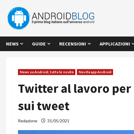
Vai
al
contenuto
NEWS
GUIDE
RECENSIONI
APPLICAZIONI
News su Android, tutte le novità
Novità app Android
Twitter al lavoro per
sui tweet
Redazione
31/05/2021