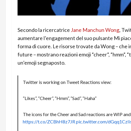
Secondo la ricercatrice
Jane Manchun Wong
, Twi
aumentare l’engagement del suo pulsante Mi piace
forma di cuore. Le risorse trovate da Wong – che in 
future – mostrano reazioni emoji “cheer”, “hmm”, “
un’emoji segnaposto.
Twitter is working on Tweet Reactions view:
“Likes”, “Cheer”, “Hmm”, “Sad”, “Haha”
The icons for the Cheer and Sad reactions are WIP and
https://t.co/ZCBhH8z7JR
pic.twitter.com/dGqq1CzIi