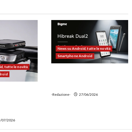
News su Android, tutte le novità
Smartphone Android
, tutte le novità
Bigme HiBreak Dual 2 pronto al
droid
lancio con la novità del doppio
display (e-ink + LCD)
00 alla prova:
-Redazione-
27/06/2026
e potente,
 ciclocomputer e
wer bank
/07/2026