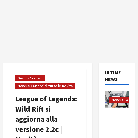
ULTIME
Giochi Android
NEWS
News su Android, tutte le novità
League of Legends:
News su Android
Wild Rift si
L’evoluzio
aggiorna alla
ne
versione 2.2c |
dell’uffici
o passa