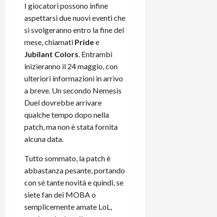
I giocatori possono infine
C
D
i
aspettarsi due nuovi eventi che
a
)
o
r
si svolgeranno entro la fine del
n
t
e
mese, chiamati
Pride
e
27/06/202
a
p
Jubilant Colors
. Entrambi
1
o
inizieranno il 24 maggio, con
3
w
ulteriori informazioni in arrivo
0
e
a breve. Un secondo Nemesis
0
r
Duel dovrebbe arrivare
b
qualche tempo dopo nella
a
26/06/202
patch, ma non è stata fornita
n
k
alcuna data.
Tutto sommato, la patch è
23/07/202
abbastanza pesante, portando
con sé tante novità e quindi, se
siete fan dei MOBA o
semplicemente amate LoL,