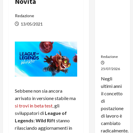
Novità
dal
noleggio:
Redazione
stampanti
multifunzi
13/05/2021
one e
smartpho
ne sempre
aggiornati
Redazione
25/07/2026
Negli
ultimi anni
Sebbene non sia ancora
il concetto
arrivato in versione stabile ma
di
si trovi in beta test
, gli
postazione
sviluppatori di
League of
di lavoro è
Legends: Wild Rift
stanno
cambiato
rilasciando aggiornamenti in
radicalmente.