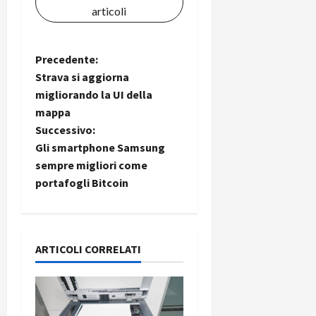
articoli
N
Precedente:
Strava si aggiorna
a
migliorando la UI della
mappa
v
Successivo:
i
Gli smartphone Samsung
sempre migliori come
g
portafogli Bitcoin
a
z
ARTICOLI CORRELATI
i
o