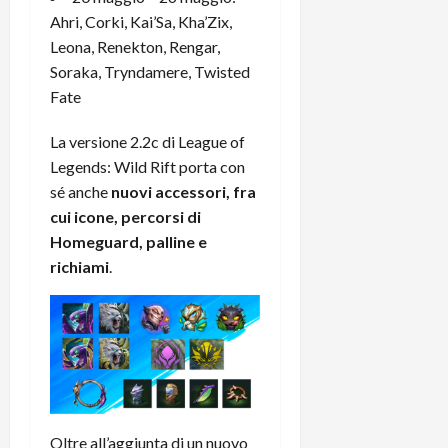
r
B
a
i
Ahri, Corki, Kai’Sa, Kha’Zix,
t
W
n
o
Leona, Renekton, Rengar,
e
:
c
n
Soraka, Tryndamere, Twisted
S
i
i
e
w
Fate
l
o
p
i
m
c
o
t
La versione 2.2c di League of
i
o
t
c
g
n
Legends: Wild Rift porta con
e
h
l
l
n
sé anche
nuovi accessori, fra
B
i
a
t
cui icone, percorsi di
o
o
n
e
Homeguard, palline e
t
r
o
,
richiami
.
p
e
v
s
e
-
i
u
r
b
t
p
i
o
à
p
l
o
d
o
P
k
e
r
r
r
l
t
i
e
d
o
Oltre all’aggiunta di un nuovo