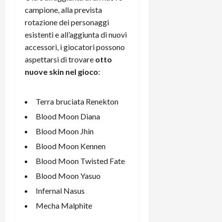
m
a
o
p
campione, alla prevista
e
d
p
e
D
rotazione dei personaggi
e
p
r
a
r
esistenti e all’aggiunta di nuovi
i
c
y
A
o
i
accessori, i giocatori possono
2
n
d
c
aspettarsi di trovare
otto
0
d
i
l
nuove skin nel gioco
:
2
r
s
o
6
o
p
c
i
l
o
Terra bruciata Renekton
d
a
25/06/202
m
Blood Moon Diana
c
y
p
Blood Moon Jhin
o
(
u
n
e
t
Blood Moon Kennen
s
-
e
Blood Moon Twisted Fate
c
i
r
h
Blood Moon Yasuo
n
e
e
k
f
Infernal Nasus
r
+
u
Mecha Malphite
m
L
n
o
C
z