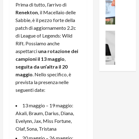
0
Prima di tutto, l’arrivo di
R
i
0
Renekton
, il Macellaio delle
e
B
a
c
r
Sabbie, è il pezzo forte della
l
e
e
l
patch di aggiornamento 2.2c
n
a
News su An
a
di League of Legends: Wild
s
Offerte An
k
p
Rift. Possiamo anche
L
i
D
r
aspettarci
una rotazione dei
e
o
u
o
campioni il 13 maggio
,
m
n
a
v
i
seguita da un’altra il 20
e
l
a
g
B
maggio
. Nello specifico, è
2
:
l
i
p
i
prevista la presenza nelle
i
g
r
l
seguenti date:
o
m
o
l
r
e
n
u
13 maggio – 19 maggio:
i
B
t
m
Akali, Braum, Darius, Diana,
o
7
o
i
Evelynn, Jax, Miss Fortune,
f
P
a
n
f
r
Olaf, Sona, Tristana
l
a
e
o
l
z
20 maggio – 26 maggio: