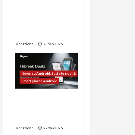
Ravemen FR1100 alla
prova: illuminazione
potente, supporto per
ciclocomputer e funzione
power bank
-Redazione-
23/07/2026
News su Android, tutte le novità
Smartphone Android
Bigme HiBreak Dual 2
pronto al lancio con la
novità del doppio display
(e-ink + LCD)
-Redazione-
27/06/2026