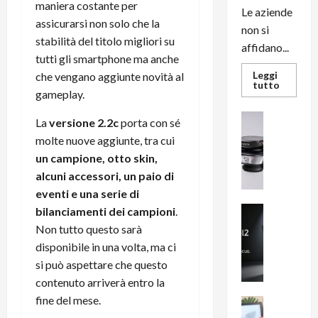
maniera costante per
Le aziende
assicurarsi non solo che la
non si
stabilità del titolo migliori su
affidano...
tutti gli smartphone ma anche
Leggi
che vengano aggiunte novità al
Leggi
tutto
gameplay.
di
più
su
News su An
La
versione 2.2c
porta con sé
L’evoluz
Recension
dell’uffi
molte nuove aggiunte, tra cui
passa
R
dal
un campione, otto skin,
a
noleggio
stampan
alcuni accessori, un paio di
v
multifu
e
eventi e una serie di
e
smartp
m
News su An
bilanciamenti dei campioni
.
sempre
e
Smartphon
aggiorn
Non tutto questo sarà
B
n
disponibile in una volta, ma ci
i
F
si può aspettare che questo
g
R
contenuto arriverà entro la
m
1
fine del mese.
e
1
News su An
H
Recension