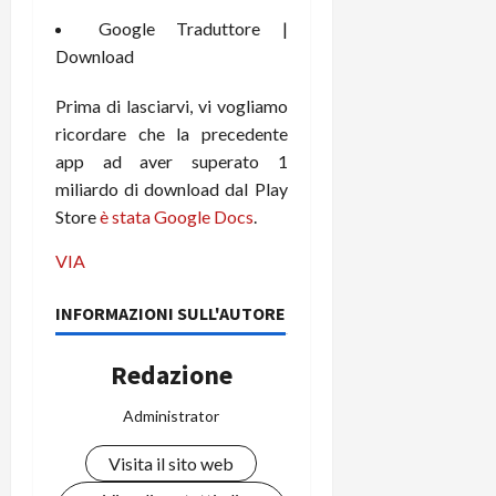
m
a
o
p
e
d
Google Traduttore |
p
e
D
e
p
r
Download
a
r
i
c
y
A
o
i
Prima di lasciarvi, vi vogliamo
2
n
d
c
ricordare che la precedente
0
d
i
l
app ad aver superato 1
2
r
s
o
miliardo di download dal Play
6
o
p
c
Store
è stata Google Docs
.
i
l
o
d
a
25/06/202
m
VIA
c
y
p
o
(
u
INFORMAZIONI SULL'AUTORE
n
e
t
s
-
e
c
Redazione
i
r
h
n
e
e
Administrator
k
f
r
+
u
Visita il sito web
m
L
n
o
C
z