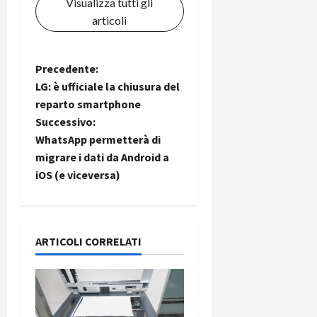
Visualizza tutti gli
C
D
i
articoli
a
)
o
r
n
t
e
27/06/202
N
Precedente:
a
p
LG: è ufficiale la chiusura del
1
o
a
reparto smartphone
3
w
0
Successivo:
e
v
0
r
WhatsApp permetterà di
b
i
migrare i dati da Android a
a
26/06/202
iOS (e viceversa)
n
g
k
a
23/07/202
ARTICOLI CORRELATI
z
i
o