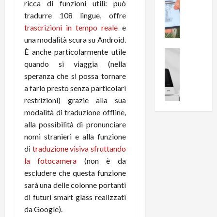
0
ricca di funzioni utili: può
R
i
0
tradurre 108 lingue, offre
e
B
a
trascrizioni in tempo reale
e
c
r
l
una modalità scura su Android.
e
e
l
n
È anche particolarmente utile
a
News su An
a
s
Offerte An
k
quando si viaggia (nella
p
L
i
D
r
speranza che si possa tornare
e
o
u
o
a farlo presto senza particolari
m
n
a
v
restrizioni) grazie alla sua
i
e
l
a
modalità di traduzione offline,
g
B
2
:
alla possibilità di pronunciare
l
i
p
i
i
nomi stranieri e alla funzione
g
r
l
o
m
o
di
traduzione visiva sfruttando
l
r
e
n
u
la fotocamera
(non è da
i
B
t
m
escludere che questa funzione
o
7
o
i
sarà una delle colonne portanti
f
P
a
n
di futuri smart glass realizzati
f
r
l
a
da Google).
e
o
l
z