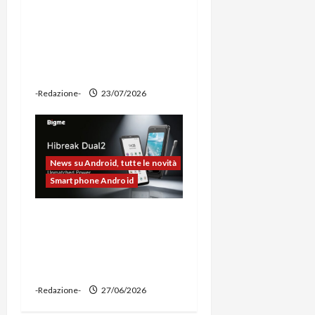
Ravemen FR1100 alla
prova: illuminazione
potente, supporto per
ciclocomputer e funzione
power bank
-Redazione-
23/07/2026
News su Android, tutte le novità
Smartphone Android
Bigme HiBreak Dual 2
pronto al lancio con la
novità del doppio display
(e-ink + LCD)
-Redazione-
27/06/2026