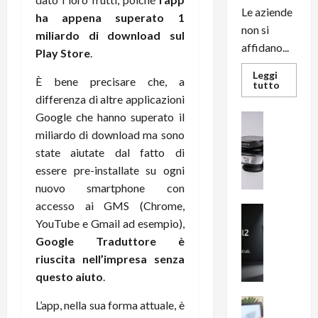
Le aziende
ha appena superato 1
non si
miliardo di download sul
affidano...
Play Store
.
Leggi
È bene precisare che, a
Leggi
tutto
di
differenza di altre applicazioni
più
su
Google che hanno superato il
News su An
L’evoluz
Recension
miliardo di download ma sono
dell’uffi
passa
R
state aiutate dal fatto di
dal
a
noleggio
essere pre-installate su ogni
stampan
v
multifu
nuovo smartphone con
e
e
smartp
accesso ai GMS (Chrome,
m
News su An
sempre
YouTube e Gmail ad esempio),
e
Smartphon
aggiorn
B
n
Google Traduttore è
i
F
riuscita nell’impresa senza
g
R
questo aiuto
.
m
1
e
1
News su An
L’app, nella sua forma attuale, è
H
Recension