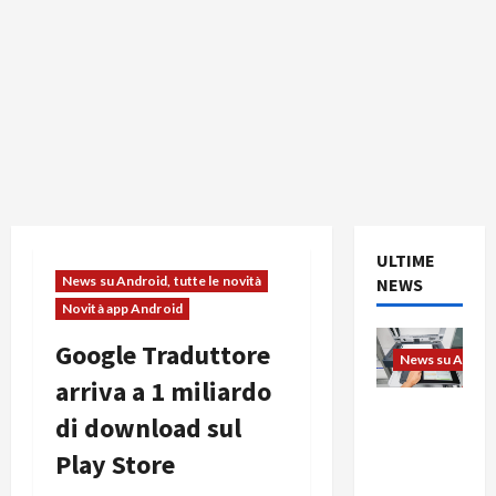
ULTIME
News su Android, tutte le novità
NEWS
Novità app Android
Google Traduttore
News su Android
arriva a 1 miliardo
L’evoluzio
di download sul
ne
Play Store
dell’uffici
o passa