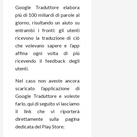
r
B
a
i
Google Traduttore elabora
t
W
n
o
più di 100 miliardi di parole al
e
:
c
n
giorno, risultando un aiuto su
S
i
i
e
w
l
entrambi i fronti: gli utenti
o
p
i
m
c
ricevono la traduzione di ciò
o
t
i
o
t
che volevano sapere e l’app
c
g
n
e
affina ogni volta di più
h
l
l
n
ricevendo il feedback degli
B
i
a
t
utenti.
o
o
n
e
t
r
o
,
Nel caso non aveste ancora
p
e
v
s
scaricato l’applicazione di
e
-
i
u
Google Traduttore e voleste
r
b
t
p
i
farlo, qui di seguito vi lasciamo
o
à
p
l
o
il link che vi riporterà
d
o
P
k
e
r
direttamente sulla pagina
r
r
l
t
dedicata del Play Store:
i
e
d
o