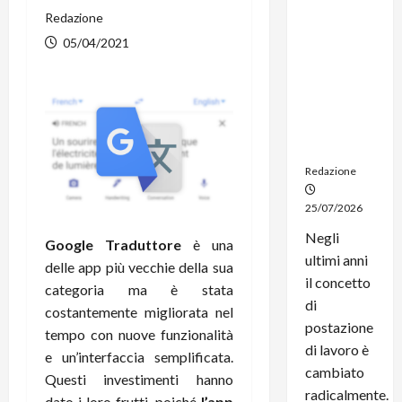
dal
Redazione
noleggio:
05/04/2021
stampanti
multifunzi
one e
smartpho
ne sempre
aggiornati
Redazione
25/07/2026
Negli
Google Traduttore
è una
ultimi anni
delle app più vecchie della sua
il concetto
categoria ma è stata
di
costantemente migliorata nel
postazione
tempo con nuove funzionalità
di lavoro è
e un’interfaccia semplificata.
cambiato
Questi investimenti hanno
radicalmente.
dato i loro frutti, poiché
l’app