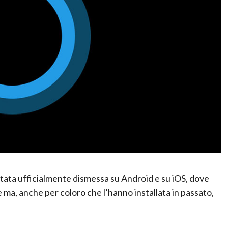
stata ufficialmente dismessa su Android e su iOS, dove
ne ma, anche per coloro che l’hanno installata in passato,