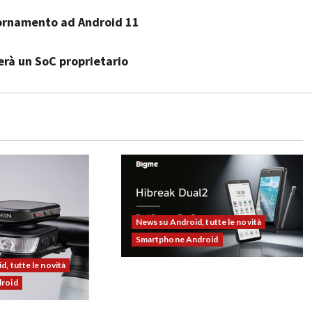
giornamento ad Android 11
rà un SoC proprietario
News su Android, tutte le novità
Smartphone Android
, tutte le novità
Bigme HiBreak Dual 2 pronto al
droid
lancio con la novità del doppio
display (e-ink + LCD)