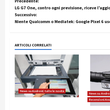
N
Precedente:
LG G7 One, contro ogni previsione, riceve l’ag
a
Successivo:
v
Niente Qualcomm o Mediatek: Google Pixel 6 use
i
g
ARTICOLI CORRELATI
a
z
i
o
News su Android, tutte le novità
n
News su Android
Recensioni An
e
L’evoluzione dell’ufficio passa