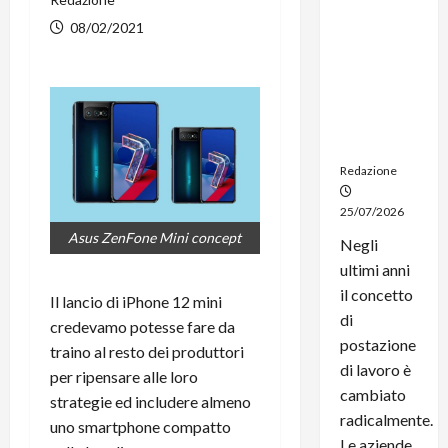
noleggio:
08/02/2021
stampanti
multifunzi
one e
smartpho
ne sempre
aggiornati
Redazione
25/07/2026
Asus ZenFone Mini concept
Negli
ultimi anni
il concetto
Il lancio di iPhone 12 mini
di
credevamo potesse fare da
postazione
traino al resto dei produttori
di lavoro è
per ripensare alle loro
cambiato
strategie ed includere almeno
radicalmente.
uno smartphone compatto
Le aziende