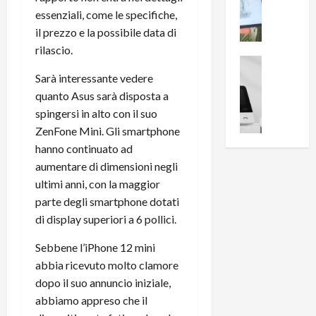
i
0
e
essenziali, come le specifiche,
B
a
c
r
il prezzo e la possibile data di
l
e
e
l
rilascio.
n
a
News su An
a
s
Offerte An
k
Sarà interessante vedere
p
L
i
D
r
quanto Asus sarà disposta a
e
o
u
o
spingersi in alto con il suo
m
n
a
v
ZenFone Mini. Gli smartphone
i
e
l
a
hanno continuato ad
g
B
2
:
aumentare di dimensioni negli
l
i
p
i
i
ultimi anni, con la maggior
g
r
l
o
m
parte degli smartphone dotati
o
l
r
e
n
u
di display superiori a 6 pollici.
i
B
t
m
o
7
Sebbene l’iPhone 12 mini
o
i
f
P
a
abbia ricevuto molto clamore
n
f
r
l
a
dopo il suo annuncio iniziale,
e
o
l
z
abbiamo appreso che il
r
B
a
i