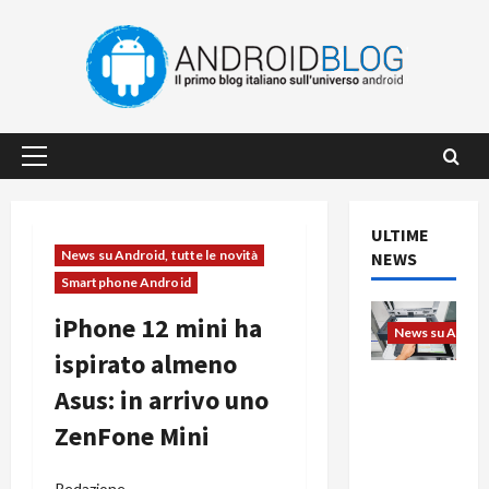
Vai
al
contenuto
Menu
principale
ULTIME
News su Android, tutte le novità
NEWS
Smartphone Android
iPhone 12 mini ha
News su Android
ispirato almeno
L’evoluzio
Asus: in arrivo uno
ne
ZenFone Mini
dell’uffici
o passa
dal
Redazione