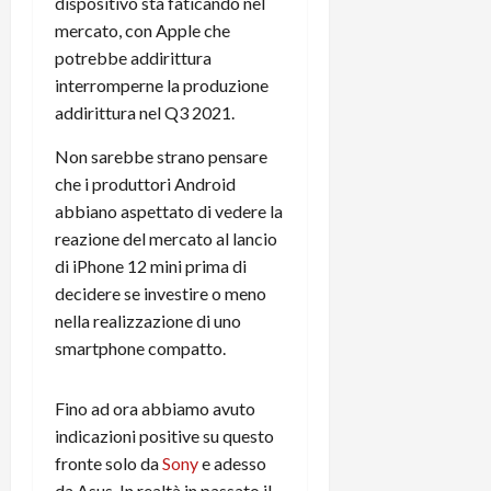
dispositivo sta faticando nel
t
W
n
o
mercato, con Apple che
e
:
c
n
potrebbe addirittura
S
i
i
e
w
interromperne la produzione
l
o
p
i
m
c
addirittura nel Q3 2021.
o
t
i
o
t
c
Non sarebbe strano pensare
g
n
e
h
l
che i produttori Android
l
n
B
i
a
t
abbiano aspettato di vedere la
o
o
n
e
reazione del mercato al lancio
t
r
o
,
di iPhone 12 mini prima di
p
e
v
s
decidere se investire o meno
e
-
i
u
nella realizzazione di uno
r
b
t
p
smartphone compatto.
i
o
à
p
l
o
d
o
P
k
e
r
Fino ad ora abbiamo avuto
r
r
l
t
indicazioni positive su questo
i
e
d
o
fronte solo da
Sony
e adesso
m
a
o
p
da Asus. In realtà in passato il