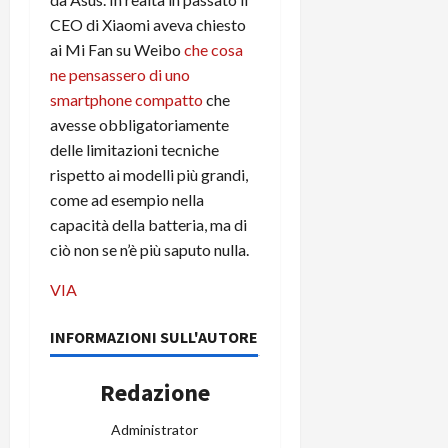
e
d
p
e
D
CEO di Xiaomi aveva chiesto
e
p
r
a
r
ai Mi Fan su Weibo
che cosa
i
c
y
A
o
i
ne pensassero di uno
2
n
d
c
smartphone compatto
che
0
d
i
l
avesse obbligatoriamente
2
r
s
o
delle limitazioni tecniche
6
o
p
c
rispetto ai modelli più grandi,
i
l
o
come ad esempio nella
d
a
25/06/202
m
c
capacità della batteria, ma di
y
p
o
(
ciò non se n’è più saputo nulla.
u
n
e
t
VIA
s
-
e
c
i
r
h
n
INFORMAZIONI SULL'AUTORE
e
e
k
f
r
+
u
Redazione
m
L
n
o
C
z
Administrator
C
D