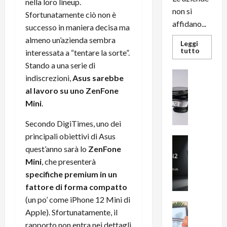
nella loro lineup.
non si
Sfortunatamente ciò non è
affidano...
successo in maniera decisa ma
almeno un’azienda sembra
Leggi
Leggi
tutto
interessata a “tentare la sorte”.
di
più
Stando a una serie di
su
News su An
indiscrezioni,
Asus sarebbe
L’evoluz
Recension
dell’uffi
al lavoro su uno ZenFone
passa
R
dal
Mini
.
a
noleggio
stampan
v
multifu
Secondo DigiTimes, uno dei
e
e
smartp
principali obiettivi di Asus
m
News su An
sempre
quest’anno sarà lo
ZenFone
e
Smartphon
aggiorn
B
n
Mini
, che presenterà
i
F
specifiche premium in un
g
R
fattore di forma compatto
m
1
(un po’ come iPhone 12 Mini di
e
1
News su An
Apple). Sfortunatamente, il
H
Recension
0
rapporto non entra nei dettagli
R