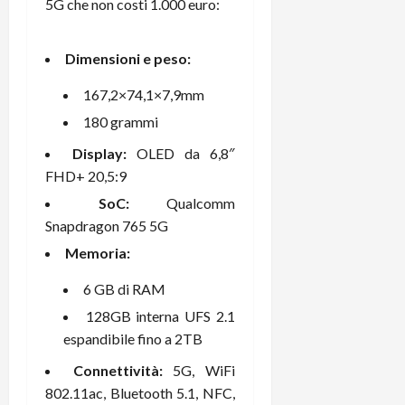
5G che non costi 1.000 euro:
r
B
a
i
t
W
n
o
e
:
c
n
Dimensioni e peso:
S
i
i
e
w
l
o
p
167,2×74,1×7,9mm
i
m
c
o
180 grammi
t
i
o
t
c
g
n
e
Display:
OLED da 6,8″
h
l
l
n
FHD+ 20,5:9
B
i
a
t
SoC:
Qualcomm
o
o
n
e
Snapdragon 765 5G
t
r
o
,
p
e
v
s
Memoria:
e
-
i
u
r
b
6 GB di RAM
t
p
i
o
à
p
128GB interna UFS 2.1
l
o
d
o
espandibile fino a 2TB
P
k
e
r
r
r
l
Connettività:
5G, WiFi
t
i
e
d
o
802.11ac, Bluetooth 5.1, NFC,