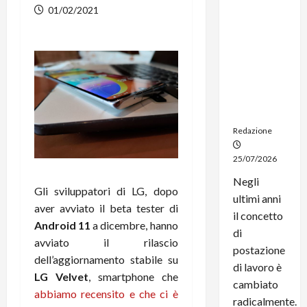
dal
01/02/2021
noleggio:
stampanti
multifunzi
one e
smartpho
ne sempre
aggiornati
Redazione
25/07/2026
Negli
Gli sviluppatori di LG, dopo
ultimi anni
aver avviato il beta tester di
il concetto
Android 11
a dicembre, hanno
di
avviato il rilascio
postazione
dell’aggiornamento stabile su
di lavoro è
LG Velvet
, smartphone che
cambiato
abbiamo recensito e che ci è
radicalmente.