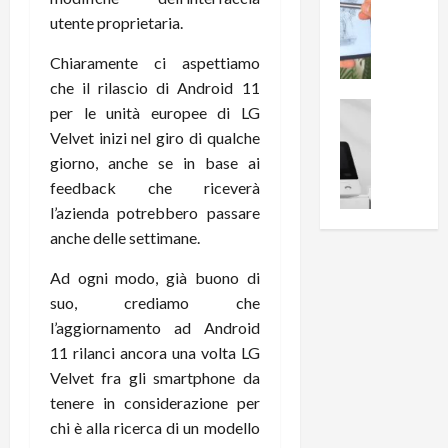
0
R
i
0
utente proprietaria.
e
B
a
c
Chiaramente ci aspettiamo
r
l
e
e
che il rilascio di Android 11
l
n
a
News su An
a
per le unità europee di LG
s
Offerte An
k
p
Velvet inizi nel giro di qualche
L
i
D
r
giorno, anche se in base ai
e
o
u
o
feedback che riceverà
m
n
a
v
l’azienda potrebbero passare
i
e
l
a
g
anche delle settimane.
B
2
:
l
i
p
i
Ad ogni modo, già buono di
i
g
r
l
o
suo, crediamo che
m
o
l
r
e
l’aggiornamento ad Android
n
u
i
B
t
m
11 rilanci ancora una volta LG
o
7
o
i
Velvet fra gli smartphone da
f
P
a
n
tenere in considerazione per
f
r
l
a
chi è alla ricerca di un modello
e
o
l
z