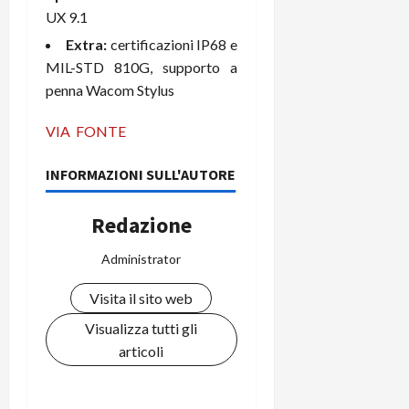
C
D
UX 9.1
i
a
)
o
Extra:
certificazioni IP68 e
r
n
MIL-STD 810G, supporto a
t
e
27/06/202
penna Wacom Stylus
a
p
1
o
VIA
FONTE
3
w
0
e
INFORMAZIONI SULL'AUTORE
0
r
b
a
Redazione
26/06/202
n
k
Administrator
Visita il sito web
23/07/202
Visualizza tutti gli
articoli