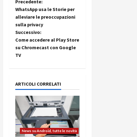
N
Precedente:
WhatsApp usa le Storie per
a
alleviare le preoccupazioni
sulla privacy
v
Successivo:
i
Come accedere al Play Store
su Chromecast con Google
g
TV
a
z
ARTICOLI CORRELATI
i
o
n
e
News su Android, tutte le novità