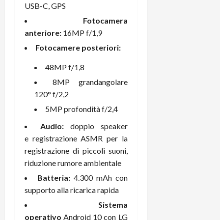
m
a
o
p
USB-C, GPS
e
d
p
e
Fotocamera
D
e
p
r
a
anteriore:
16MP f/1,9
r
i
c
y
A
o
i
Fotocamere posteriori:
2
n
d
c
0
d
i
48MP f/1,8
l
2
r
s
o
8MP grandangolare
6
o
p
c
120° f/2,2
i
l
o
5MP profondità f/2,4
d
a
25/06/202
m
c
y
p
Audio:
doppio speaker
o
(
u
e registrazione ASMR per la
n
e
t
registrazione di piccoli suoni,
s
-
e
riduzione rumore ambientale
c
i
r
h
n
e
Batteria:
4.300 mAh con
e
k
f
supporto alla ricarica rapida
r
+
u
Sistema
m
L
n
operativo
Android 10 con LG
o
C
z