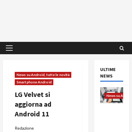
Menu
principale
ULTIME
News su Android, tutte le novità
NEWS
Smartphone Android
LG Velvet si
News su Android
aggiorna ad
L’evoluzio
Android 11
ne
dell’uffici
Redazione
o passa