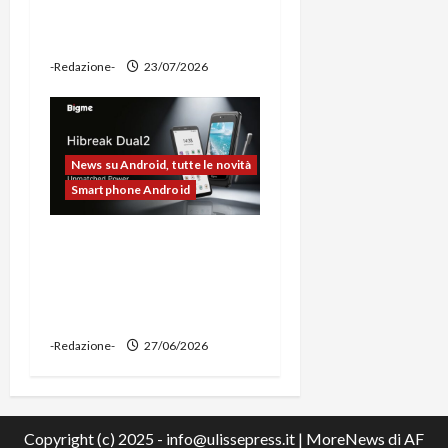
ciclocomputer e funzione
power bank
-Redazione-
23/07/2026
News su Android, tutte le novità
Smartphone Android
Bigme HiBreak Dual 2
pronto al lancio con la
novità del doppio display
(e-ink + LCD)
-Redazione-
27/06/2026
Copyright (c) 2025 - info@ulissepress.it
|
MoreNews
di AF