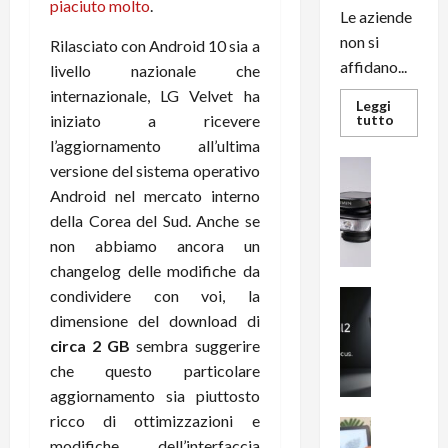
piaciuto molto
.
Le aziende
non si
Rilasciato con Android 10 sia a
affidano...
livello nazionale che
internazionale, LG Velvet ha
Leggi
Leggi
iniziato a ricevere
tutto
di
l’aggiornamento all’ultima
più
su
News su An
versione del sistema operativo
L’evoluz
Recension
dell’uffi
Android nel mercato interno
passa
R
dal
della Corea del Sud. Anche se
a
noleggio
non abbiamo ancora un
stampan
v
multifu
changelog delle modifiche da
e
e
smartp
m
condividere con voi, la
News su An
sempre
e
Smartphon
aggiorn
dimensione del download di
B
n
circa 2 GB
sembra suggerire
i
F
che questo particolare
g
R
aggiornamento sia piuttosto
m
1
ricco di ottimizzazioni e
e
1
News su An
modifiche dell’interfaccia
H
Recension