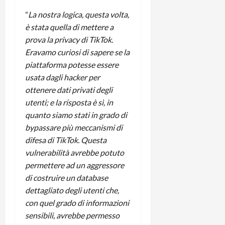
m
a
o
p
e
d
p
e
“
La nostra logica, questa volta,
D
e
p
r
è stata quella di mettere a
a
r
i
c
prova la privacy di TikTok.
y
A
o
i
Eravamo curiosi di sapere se la
2
n
d
c
piattaforma potesse essere
0
d
i
l
usata dagli hacker per
2
r
s
o
6
o
ottenere dati privati degli
p
c
i
l
utenti; e la risposta è sì, in
o
d
a
25/06/202
m
quanto siamo stati in grado di
c
y
p
bypassare più meccanismi di
o
(
u
difesa di TikTok. Questa
n
e
t
vulnerabilità avrebbe potuto
s
-
e
permettere ad un aggressore
c
i
r
di costruire un database
h
n
e
e
k
dettagliato degli utenti che,
f
r
+
u
con quel grado di informazioni
m
L
n
sensibili, avrebbe permesso
o
C
z