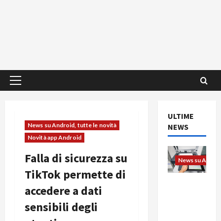
Menu
principale
ULTIME
News su Android, tutte le novità
NEWS
Novità app Android
Falla di sicurezza su
News su Android
TikTok permette di
L’evoluzio
accedere a dati
ne
sensibili degli
dell’uffici
o passa