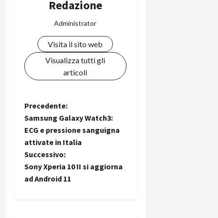
Redazione
Administrator
Visita il sito web
Visualizza tutti gli
articoli
N
Precedente:
Samsung Galaxy Watch3:
a
ECG e pressione sanguigna
attivate in Italia
v
Successivo:
i
Sony Xperia 10 II si aggiorna
ad Android 11
g
a