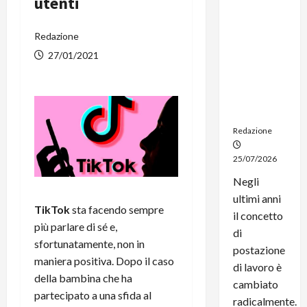
utenti
dal
noleggio:
Redazione
stampanti
multifunzi
27/01/2021
one e
smartpho
ne sempre
aggiornati
Redazione
25/07/2026
Negli
ultimi anni
TikTok
sta facendo sempre
il concetto
più parlare di sé e,
di
sfortunatamente, non in
postazione
maniera positiva. Dopo il caso
di lavoro è
della bambina che ha
cambiato
partecipato a una sfida al
radicalmente.