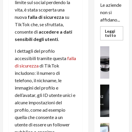
limite sul social perdendo la
Le aziende
vita, è stata scoperta una
non si
nuova
falla di sicurezza
su
affidano...
TikTok che, se sfruttata,
Leggi
consente di
accedere a dati
Leggi
tutto
sensibili degli utenti
.
di
più
su
News su An
I dettagli del profilo
L’evoluz
Recension
dell’uffi
accessibili tramite questa
falla
passa
R
dal
di sicurezza
di TikTok
a
noleggio
stampan
includono: il numero di
v
multifu
e
telefono, il nickname, le
e
smartp
m
News su An
immagini del profilo e
sempre
e
Smartphon
aggiorn
dell’avatar, gli ID utente unici e
B
n
alcune impostazioni del
i
F
profilo, come ad esempio
g
R
quella che consente a un
m
1
utente di essere un follower
e
1
News su An
H
Recension
pubblico o anonimo.