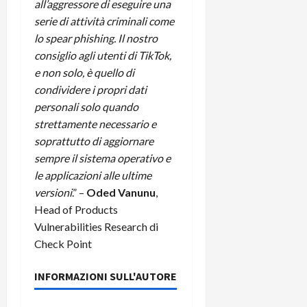
all’aggressore di eseguire una
C
D
i
serie di attività criminali come
a
)
o
lo spear phishing. Il nostro
r
n
consiglio agli utenti di TikTok,
t
e
27/06/202
a
e non solo, è quello di
p
1
o
condividere i propri dati
3
w
personali solo quando
0
e
strettamente necessario e
0
r
soprattutto di aggiornare
b
sempre il sistema operativo e
a
26/06/202
le applicazioni alle ultime
n
versioni
.” –
Oded Vanunu
,
k
Head of Products
Vulnerabilities Research di
23/07/202
Check Point
INFORMAZIONI SULL'AUTORE