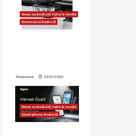
o
l
News su Android, tutte le novità
Recensioni Android
o
Ravemen FR1100 alla
prova: illuminazione
potente, supporto per
ciclocomputer e funzione
power bank
-Redazione-
23/07/2026
News su Android, tutte le novità
Smartphone Android
Bigme HiBreak Dual 2