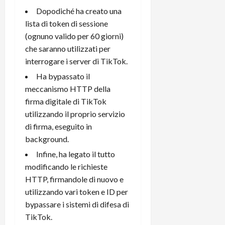
r
B
a
i
Dopodiché ha creato una
t
W
n
o
lista di token di sessione
e
:
c
n
(ognuno valido per 60 giorni)
S
i
i
e
w
che saranno utilizzati per
l
o
p
i
m
interrogare i server di TikTok.
c
o
t
i
o
t
Ha bypassato il
c
g
n
e
meccanismo HTTP della
h
l
l
n
firma digitale di TikTok
B
i
a
t
utilizzando il proprio servizio
o
o
n
e
t
di firma, eseguito in
r
o
,
p
e
v
background.
s
e
-
i
u
Infine, ha legato il tutto
r
b
t
p
modificando le richieste
i
o
à
p
HTTP, firmandole di nuovo e
l
o
d
o
utilizzando vari token e ID per
P
k
e
r
r
r
bypassare i sistemi di difesa di
l
t
i
e
d
TikTok.
o