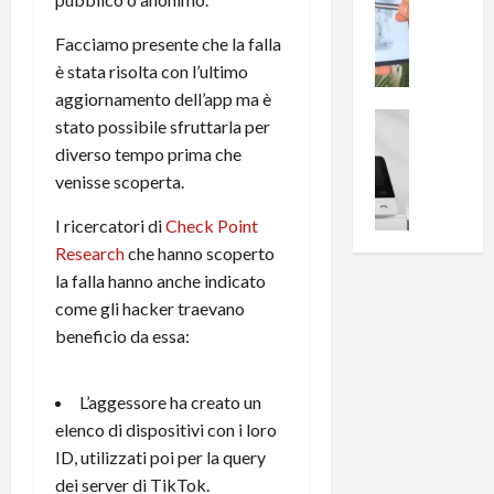
0
R
i
0
Facciamo presente che la falla
e
B
a
c
r
è stata risolta con l’ultimo
l
e
e
l
aggiornamento dell’app ma è
n
a
News su An
a
stato possibile sfruttarla per
s
Offerte An
k
p
diverso tempo prima che
L
i
D
r
venisse scoperta.
e
o
u
o
m
n
a
v
I ricercatori di
Check Point
i
e
l
a
Research
che hanno scoperto
g
B
2
:
la falla hanno anche indicato
l
i
p
i
come gli hacker traevano
i
g
r
l
o
m
beneficio da essa:
o
l
r
e
n
u
i
B
t
m
L’aggessore ha creato un
o
7
o
i
elenco di dispositivi con i loro
f
P
a
n
f
r
ID, utilizzati poi per la query
l
a
e
o
l
dei server di TikTok.
z