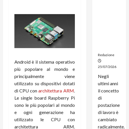
dal
noleggio:
stampanti
multifunzi
one e
smartpho
ne sempre
aggiornati
Redazione
Android è il sistema operativo
25/07/2026
più popolare al mondo e
principalmente viene
Negli
utilizzato su dispositivi dotati
ultimi anni
di CPU con
architettura ARM
.
il concetto
Le single board Raspberry Pi
di
sono le più popolari al mondo
postazione
e ogni generazione ha
di lavoro è
utilizzato le CPU con
cambiato
architettura ARM.
radicalmente.