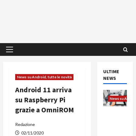
Menu
principale
ULTIME
News su Android, tutte le novità
NEWS
Android 11 arriva
su Raspberry Pi
News su Android
grazie a OmniROM
L’evoluzio
ne
Redazione
dell’uffici
o passa
02/11/2020