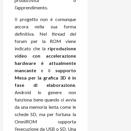
produttività o
r
B
a
i
l’apprendimento.
t
W
n
o
e
:
c
n
Il progetto non è comunque
S
i
i
e
ancora nella sua forma
w
l
o
p
definitiva. Nel thread del
i
m
c
o
t
forum per la ROM viene
i
o
t
c
g
indicato che la
riproduzione
n
e
h
l
l
n
video con accelerazione
B
i
a
t
hardware è attualmente
o
o
n
e
mancante
e il
supporto
t
r
o
,
Mesa per la grafica 3D è in
p
e
v
s
fase di elaborazione
.
e
-
i
u
Android in genere non
r
b
t
p
i
o
funziona bene quando si avvia
à
p
l
o
d
da una memoria lenta come le
o
P
k
e
r
schede SD, ma per fortuna la
r
r
l
t
OmniROM supporta
i
e
d
o
l’esecuzione da USB o SD. Una