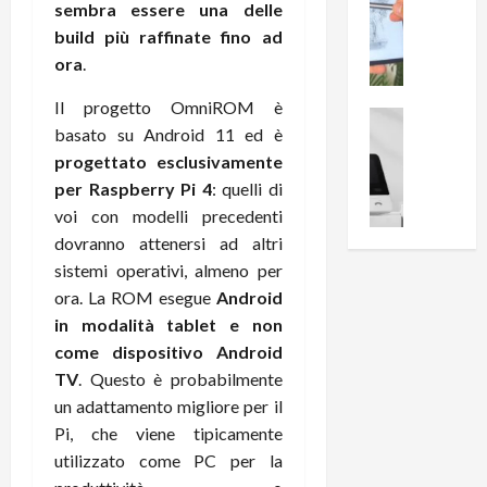
0
sembra essere una delle
R
i
0
build più raffinate fino ad
e
B
a
ora
.
c
r
l
e
e
l
Il progetto OmniROM è
n
a
News su An
a
basato su Android 11 ed è
s
Offerte An
k
p
L
progettato esclusivamente
i
D
r
e
o
per Raspberry Pi 4
: quelli di
u
o
m
n
a
v
voi con modelli precedenti
i
e
l
a
dovranno attenersi ad altri
g
B
2
:
sistemi operativi, almeno per
l
i
p
i
ora. La ROM esegue
Android
i
g
r
l
in modalità tablet e non
o
m
o
l
come dispositivo Android
r
e
n
u
i
B
TV
. Questo è probabilmente
t
m
o
7
o
un adattamento migliore per il
i
f
P
a
n
Pi, che viene tipicamente
f
r
l
a
utilizzato come PC per la
e
o
l
z