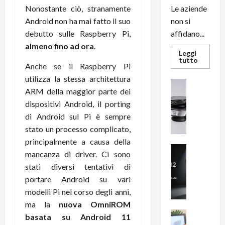
Nonostante ciò, stranamente
Le aziende
Android non ha mai fatto il suo
non si
debutto sulle Raspberry Pi,
affidano...
almeno fino ad ora
.
Leggi
Leggi
tutto
Anche se il Raspberry Pi
di
più
utilizza la stessa architettura
su
News su An
L’evoluz
ARM della maggior parte dei
Recension
dell’uffi
passa
R
dispositivi Android, il porting
dal
a
di Android sul Pi è sempre
noleggio
stampan
v
stato un processo complicato,
multifu
e
e
principalmente a causa della
smartp
m
News su An
sempre
mancanza di driver. Ci sono
e
Smartphon
aggiorn
stati diversi tentativi di
B
n
portare Android su vari
i
F
g
modelli Pi nel corso degli anni,
R
m
1
ma la
nuova OmniROM
e
1
News su An
basata su Android 11
H
Recension