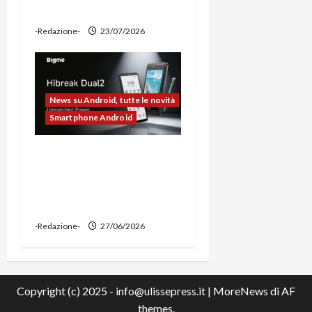
power bank
-Redazione-
23/07/2026
News su Android, tutte le novità
Smartphone Android
Bigme HiBreak Dual 2
pronto al lancio con la
novità del doppio display
(e-ink + LCD)
-Redazione-
27/06/2026
Copyright (c) 2025 - info@ulissepress.it
|
MoreNews
di AF
themes.