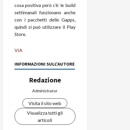
m
a
o
p
cosa positiva però c’è: le build
e
d
p
e
settimanali funzionano anche
D
e
p
r
a
con i pacchetti delle Gapps,
r
i
c
y
A
o
quindi si può utilizzare il Play
i
2
n
d
c
Store.
0
d
i
l
2
r
s
o
VIA
6
o
p
c
i
l
o
INFORMAZIONI SULL'AUTORE
d
a
25/06/202
m
c
y
p
o
(
Redazione
u
n
e
t
s
-
Administrator
e
c
i
r
h
Visita il sito web
n
e
e
k
f
Visualizza tutti gli
r
+
u
articoli
m
L
n
o
C
z