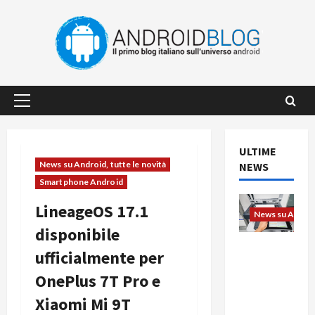
Vai
al
contenuto
Menu
principale
ULTIME
News su Android, tutte le novità
NEWS
Smartphone Android
LineageOS 17.1
News su Android
disponibile
L’evoluzio
ufficialmente per
ne
OnePlus 7T Pro e
dell’uffici
o passa
Xiaomi Mi 9T
dal