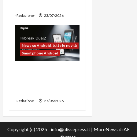
power bank
-Redazione-
23/07/2026
News su Android, tutte le novità
Smartphone Android
Bigme HiBreak Dual 2
pronto al lancio con la
novità del doppio display
(e-ink + LCD)
-Redazione-
27/06/2026
Copyright (c) 2025 - info@ulissepress.it
|
MoreNews
di AF
themes.