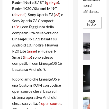
Redmi Note 8 / 8T
(
ginkgo
),
non si
Redmi K20 /Xiaomi Mi 9T
affidano...
(
davinci
), Sony Xperia Z3 (
z3
) e
Sony Xperia Z3 Compact
Leggi
Leggi
tutto
(
z3c
), con l’aggiunta della
di
più
compatibilità della versione
su
News su An
L’evoluz
LineageOS 17.1
basata su
Recension
dell’uffi
passa
Android 10. Inoltre, Huawei
R
dal
a
P20 Lite (
anne
) e Huawei P
noleggio
stampan
v
Smart (
figo
) sono adesso
multifu
e
e
compatibili con LineageOS 16
smartp
m
News su An
sempre
basata su Android 9.
e
Smartphon
aggiorn
B
n
Ricordiamo che LineageOS è
i
F
una Custom ROM con codice
g
R
open source che si basa sul
m
1
sistema operativo Android
e
1
News su An
che, a sua volta, è
open source
.
H
Recension
0
R