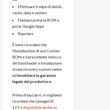
e
d
p
e
D
e
Effettuare il wipe di dalvik,
p
r
a
r
i
cache, data e system
c
y
A
o
i
Flashare prima la ROM e
2
n
d
c
poi le Google Apps
0
d
i
l
2
r
Riavviare
s
o
6
o
p
c
i
È bene ricordare che
l
o
d
a
25/06/202
m
l’installazione di una Custom
c
y
p
ROM e il precedente sblocco
o
(
u
del bootloader e installazione
n
e
t
di una recovery custom vanno
s
-
e
ad
invalidare la garanzia
c
i
r
legale del produttore
.
h
n
e
e
k
f
r
+
u
Prima di lasciarvi, vi vogliamo
m
L
n
ricordare che LineageOS
o
C
z
17.1
è disponibile anche su
C
D