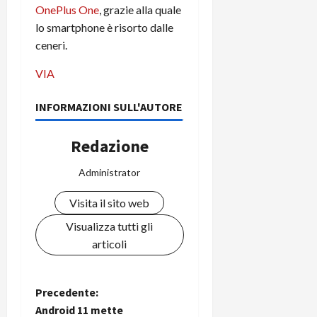
i
OnePlus One
, grazie alla quale
a
)
o
lo smartphone è risorto dalle
r
n
t
ceneri.
e
27/06/202
a
p
VIA
1
o
3
w
0
INFORMAZIONI SULL'AUTORE
e
0
r
b
Redazione
a
26/06/202
n
Administrator
k
Visita il sito web
23/07/202
Visualizza tutti gli
articoli
N
Precedente:
Android 11 mette