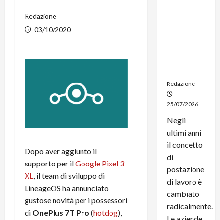
noleggio:
Redazione
stampanti
multifunzi
03/10/2020
one e
smartpho
ne sempre
aggiornati
Redazione
25/07/2026
Negli
ultimi anni
il concetto
Dopo aver aggiunto il
di
supporto per il
Google Pixel 3
postazione
XL
, il team di sviluppo di
di lavoro è
LineageOS ha annunciato
cambiato
gustose novità per i possessori
radicalmente.
di
OnePlus 7T Pro
(
hotdog
),
Le aziende