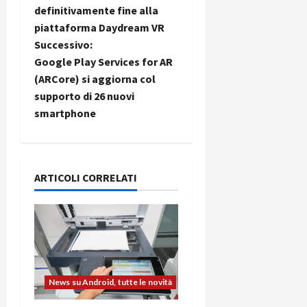
a
definitivamente fine alla
piattaforma Daydream VR
v
Successivo:
i
Google Play Services for AR
(ARCore) si aggiorna col
g
supporto di 26 nuovi
smartphone
a
z
i
ARTICOLI CORRELATI
o
n
e
News su Android, tutte le novità
a