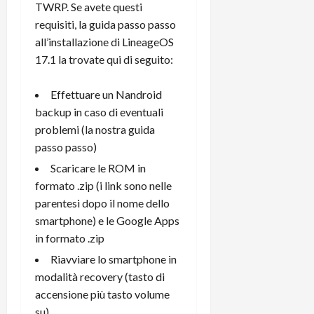
TWRP. Se avete questi
t
W
n
o
e
:
requisiti, la guida passo passo
c
n
S
i
i
all’installazione di LineageOS
e
w
l
o
p
17.1 la trovate qui di seguito:
i
m
c
o
t
i
o
t
Effettuare un Nandroid
c
g
n
e
backup in caso di eventuali
h
l
l
n
problemi (
la nostra guida
B
i
a
t
o
passo passo
)
o
n
e
t
r
o
,
Scaricare le ROM in
p
e
v
s
formato .zip (i link sono nelle
e
-
i
u
parentesi dopo il nome dello
r
b
t
p
smartphone) e le
Google Apps
i
o
à
p
in formato .zip
l
o
d
o
P
k
e
r
Riavviare lo smartphone in
r
r
l
t
modalità recovery (tasto di
i
e
d
o
accensione più tasto volume
m
a
o
p
su)