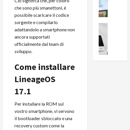
i
Ciò significa che, per coloro
0
e
B
a
che sono più smanettoni, è
c
r
l
possibile scaricare il codice
e
e
l
sorgente e compilarlo
n
a
News su An
a
adattandolo a smartphone non
s
Offerte An
k
p
ancora supportati
L
i
D
r
e
ufficialmente dal team di
o
u
o
m
n
a
sviluppo.
v
i
e
l
a
g
B
2
Come installare
:
l
i
p
i
i
g
LineageOS
r
l
o
m
o
l
r
17.1
e
n
u
i
B
t
m
o
7
o
i
Per installare la ROM sul
f
P
a
n
vostro smartphone, vi servono
f
r
l
a
il bootloader sbloccato e una
e
o
l
z
recovery custom come la
r
B
a
i