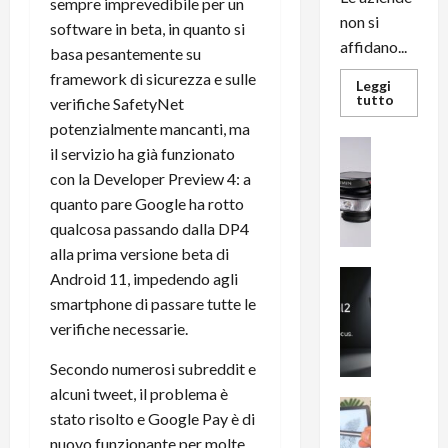
sempre imprevedibile per un
non si
software in beta, in quanto si
affidano...
basa pesantemente su
framework di sicurezza e sulle
Leggi
Leggi
tutto
verifiche SafetyNet
di
più
potenzialmente mancanti, ma
su
News su An
il servizio ha già funzionato
L’evoluz
Recension
dell’uffi
con la Developer Preview 4: a
passa
R
dal
quanto pare Google ha rotto
a
noleggio
stampan
qualcosa passando dalla DP4
v
multifu
e
alla prima versione beta di
e
smartp
m
News su An
Android 11, impedendo agli
sempre
e
Smartphon
aggiorn
smartphone di passare tutte le
B
n
verifiche necessarie.
i
F
g
R
Secondo numerosi subreddit e
m
1
alcuni tweet, il problema è
e
1
News su An
stato risolto e Google Pay è di
H
Recension
0
nuovo funzionante per molte
R