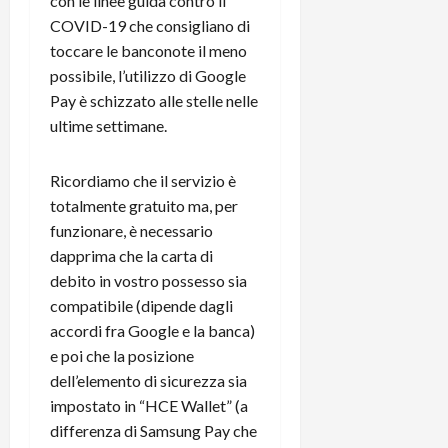
con le linee guida contro il
e
d
p
e
D
COVID-19 che consigliano di
e
p
r
a
r
i
toccare le banconote il meno
c
y
A
o
i
possibile, l’utilizzo di Google
2
n
d
c
Pay è schizzato alle stelle nelle
0
d
i
l
ultime settimane.
2
r
s
o
6
o
p
c
i
Ricordiamo che il servizio è
l
o
d
a
25/06/202
totalmente gratuito ma, per
m
c
y
p
funzionare, è necessario
o
(
u
dapprima che la carta di
n
e
t
debito in vostro possesso sia
s
-
e
compatibile (dipende dagli
c
i
r
accordi fra Google e la banca)
h
n
e
e poi che la posizione
e
k
f
r
+
dell’elemento di sicurezza sia
u
m
L
n
impostato in “HCE Wallet” (a
o
C
z
differenza di Samsung Pay che
C
D