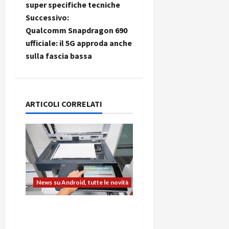
a
super specifiche tecniche
Successivo:
v
Qualcomm Snapdragon 690
i
ufficiale: il 5G approda anche
sulla fascia bassa
g
a
ARTICOLI CORRELATI
z
i
o
n
News su Android, tutte le novità
e
L’evoluzione dell’ufficio
a
passa dal noleggio: