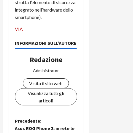
i
sfrutta l’elemento di sicurezza
a
)
o
integrato nell’hardware dello
r
n
smartphone).
t
e
27/06/202
a
p
VIA
1
o
3
w
INFORMAZIONI SULL'AUTORE
0
e
0
r
Redazione
b
a
26/06/202
Administrator
n
k
Visita il sito web
23/07/202
Visualizza tutti gli
articoli
N
Precedente:
Asus ROG Phone 3: in rete le