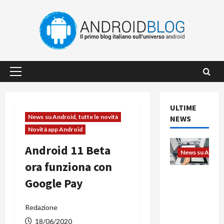
Vai
al
contenuto
Menu
principale
ULTIME
News su Android, tutte le novità
NEWS
Novità app Android
Android 11 Beta
News su Android
ora funziona con
L’evoluzio
Google Pay
ne
dell’uffici
Redazione
o passa
dal
18/06/2020