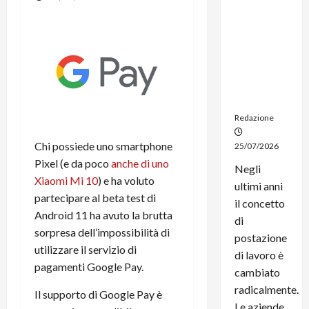
noleggio:
stampanti
multifunzi
one e
smartpho
ne sempre
aggiornati
Redazione
Chi possiede uno smartphone
25/07/2026
Pixel (e da poco
anche di uno
Negli
Xiaomi Mi 10
) e ha voluto
ultimi anni
partecipare al beta test di
il concetto
Android 11 ha avuto la brutta
di
sorpresa dell’impossibilità di
postazione
utilizzare il servizio di
di lavoro è
pagamenti Google Pay.
cambiato
radicalmente.
Il supporto di Google Pay è
Le aziende