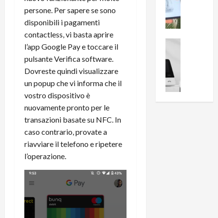
i
0
e
persone. Per sapere se sono
B
a
c
r
disponibili i pagamenti
l
e
e
l
contactless, vi basta aprire
n
a
News su An
a
l’app Google Pay e toccare il
s
Offerte An
k
p
pulsante Verifica software.
L
i
D
r
Dovreste quindi visualizzare
e
o
u
o
un popup che vi informa che il
m
n
a
v
i
vostro dispositivo è
e
l
a
g
B
2
nuovamente pronto per le
:
l
i
p
i
transazioni basate su NFC. In
i
g
r
l
caso contrario, provate a
o
m
o
l
riavviare il telefono e ripetere
r
e
n
u
l’operazione.
i
B
t
m
o
7
o
i
f
P
a
n
f
r
l
a
e
o
l
z
r
B
a
i