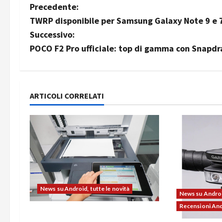
N
Precedente:
TWRP disponibile per Samsung Galaxy Note 9 e 
a
Successivo:
v
POCO F2 Pro ufficiale: top di gamma con Snapdr
i
g
ARTICOLI CORRELATI
a
z
i
o
News su Android, tutte le novità
n
News su Android
Recensioni An
e
L’evoluzione dell’ufficio passa