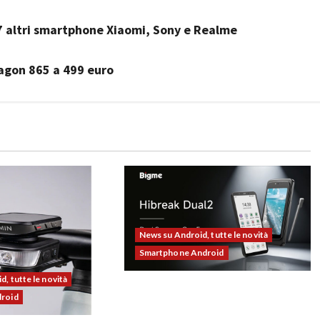
7 altri smartphone Xiaomi, Sony e Realme
agon 865 a 499 euro
News su Android, tutte le novità
Smartphone Android
, tutte le novità
Bigme HiBreak Dual 2 pronto al
droid
lancio con la novità del doppio