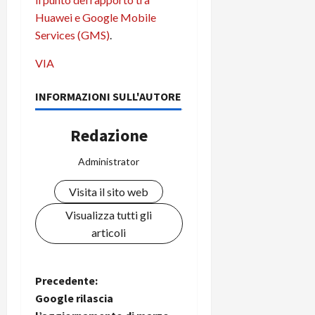
Huawei e Google Mobile
Services (GMS)
.
VIA
INFORMAZIONI SULL'AUTORE
Redazione
Administrator
Visita il sito web
Visualizza tutti gli
articoli
N
Precedente:
Google rilascia