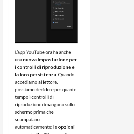
e
d
p
e
D
e
p
r
a
r
i
c
y
A
o
i
2
n
d
c
0
d
i
l
2
r
s
o
6
o
p
c
L’app YouTube ora ha anche
i
l
o
una
nuova impostazione per
d
a
25/06/202
m
i controlli di riproduzione e
c
y
p
o
(
la loro persistenza
. Quando
u
n
e
t
accediamo al lettore,
s
-
e
possiamo decidere per quanto
c
i
r
tempo i controlli di
h
n
e
riproduzione rimangono sullo
e
k
f
schermo prima che
r
+
u
scompaiano
m
L
n
o
automaticamente:
le opzioni
C
z
C
D