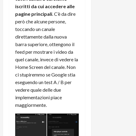
t
W
n
o
iscritti da cui accedere alle
e
:
c
n
pagine principali
. C’è da dire
S
i
i
e
però che alcune persone,
w
l
o
p
toccando un canale
i
m
c
o
t
direttamente dalla nuova
i
o
t
c
g
barra superiore, ottengono il
n
e
h
l
l
n
feed per mostrare i video da
B
i
a
t
quel canale, invece di vedere la
o
o
n
e
Home Screen del canale. Non
t
r
o
,
ci stupiremmo se Google stia
p
e
v
s
eseguendo un test A / B per
e
-
i
u
vedere quale delle due
r
b
t
p
i
o
implementazioni piace
à
p
l
o
d
maggiormente.
o
P
k
e
r
r
r
l
t
i
e
d
o
m
a
o
p