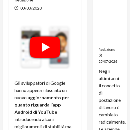
noleggio:
03/03/2020
stampanti
multifunzi
one e
smartpho
ne sempre
aggiornati
Redazione
25/07/2026
Negli
ultimi anni
Gli sviluppatori di Google
il concetto
hanno appena rilasciato un
di
nuovo
aggiornamento per
postazione
quanto riguarda l’app
di lavoro è
Android di YouTube
cambiato
introducendo alcuni
radicalmente.
miglioramenti di stabilità ma
Le aziende