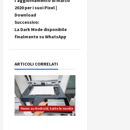
a
l’aggiornamento di marzo
2020 per i suoi Pixel |
v
Download
i
Successivo:
La Dark Mode disponibile
g
finalmente su WhatsApp
a
z
ARTICOLI CORRELATI
i
o
n
e
News su Android, tutte le novità
a
L’evoluzione dell’ufficio