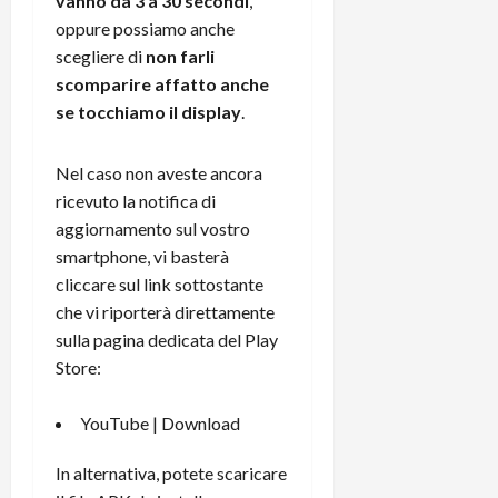
i
vanno da 3 a 30 secondi
,
a
)
o
oppure possiamo anche
r
n
scegliere di
non farli
t
e
27/06/202
scomparire affatto anche
a
p
se tocchiamo il display
.
1
o
3
w
0
e
Nel caso non aveste ancora
0
r
ricevuto la notifica di
b
aggiornamento sul vostro
a
26/06/202
smartphone, vi basterà
n
cliccare sul link sottostante
k
che vi riporterà direttamente
sulla pagina dedicata del Play
23/07/202
Store:
YouTube |
Download
In alternativa, potete scaricare