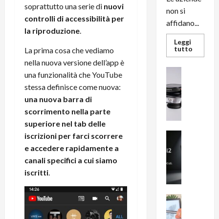
soprattutto una serie di
nuovi
non si
controlli di accessibilità per
affidano...
la riproduzione
.
Leggi
Leggi
tutto
La prima cosa che vediamo
di
nella nuova versione dell’app è
più
su
News su An
una funzionalità che YouTube
L’evoluz
Recension
dell’uffi
stessa definisce come nuova:
passa
R
dal
una nuova barra di
a
noleggio
stampan
scorrimento nella parte
v
multifu
e
superiore nel tab delle
e
smartp
m
News su An
iscrizioni per farci scorrere
sempre
e
Smartphon
aggiorn
e accedere rapidamente a
B
n
canali specifici a cui siamo
i
F
iscritti
.
g
R
m
1
e
1
News su An
H
Recension
0
R