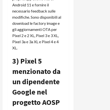
m
a
o
p
Android 11 e fornire il
e
d
p
e
D
necessario feedback sulle
e
p
r
a
r
modifiche. Sono disponibili al
i
c
y
A
o
i
download le factory image e
2
n
d
c
gli aggiornamenti OTA per
0
d
i
l
Pixel 2 e 2 XL, Pixel 3 e 3 XL,
2
r
s
o
Pixel 3a e 3a XL e Pixel 4 e 4
6
o
p
c
XL.
i
l
o
d
a
25/06/202
m
3) Pixel 5
c
y
p
o
(
u
menzionato da
n
e
t
s
-
e
un dipendente
c
i
r
h
n
e
Google nel
e
k
f
r
+
u
progetto AOSP
m
L
n
o
C
z