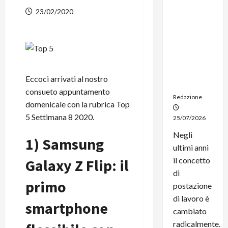
dal
23/02/2020
noleggio:
stampanti
multifunzi
one e
smartpho
ne sempre
Eccoci arrivati al nostro
aggiornati
consueto appuntamento
Redazione
domenicale con la rubrica Top
5 Settimana 8 2020.
25/07/2026
Negli
1) Samsung
ultimi anni
il concetto
Galaxy Z Flip: il
di
primo
postazione
di lavoro è
smartphone
cambiato
radicalmente.