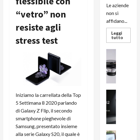
flessibile con
Le aziende
“vetro” non
non si
affidano...
resiste agli
Leggi
stress test
Leggi
tutto
di
più
su
News su An
L’evoluz
Recension
dell’uffi
passa
R
dal
a
noleggio
stampan
v
multifu
e
e
smartp
m
News su An
sempre
Iniziamo la carrellata della Top
e
Smartphon
aggiorn
5 Settimana 8 2020 parlando
B
n
di Galaxy Z Flip, il secondo
i
F
smartphone pieghevole di
g
R
m
Samsung, presentato insieme
1
e
1
News su An
alla serie Galaxy S20, il quale è
H
Recension