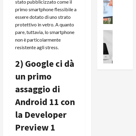
0
stato pubblicizzato come il
R
i
0
primo smartphone flessibile a
e
B
a
essere dotato di uno strato
c
r
l
protettivo in vetro. A quanto
e
e
l
pare, tuttavia, lo smartphone
n
a
News su An
a
s
Offerte An
k
non è particolarmente
p
L
i
D
r
resistente agli stress.
e
o
u
o
m
n
a
v
2) Google ci dà
i
e
l
a
g
B
2
un primo
:
l
i
p
i
i
g
assaggio di
r
l
o
m
o
l
r
Android 11 con
e
n
u
i
B
t
m
la Developer
o
7
o
i
f
P
a
n
Preview 1
f
r
l
a
e
o
l
z