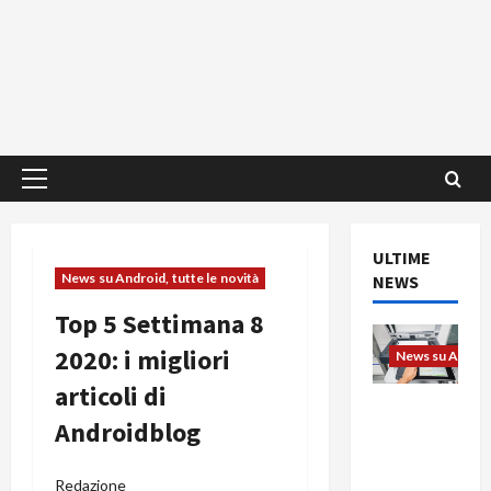
Menu
principale
ULTIME
News su Android, tutte le novità
NEWS
Top 5 Settimana 8
2020: i migliori
News su Android
articoli di
L’evoluzio
Androidblog
ne
dell’uffici
o passa
Redazione