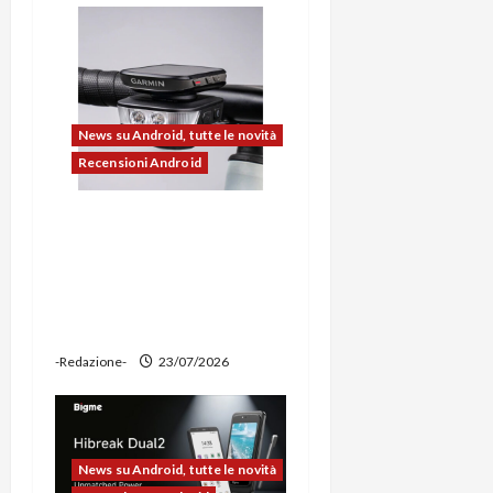
o
l
o
News su Android, tutte le novità
Recensioni Android
Ravemen FR1100 alla
prova: illuminazione
potente, supporto per
ciclocomputer e funzione
power bank
-Redazione-
23/07/2026
News su Android, tutte le novità