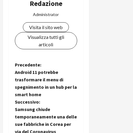
Redazione
Administrator
Visita il sito web
Visualizza tutti gli
articoli
N
Precedente:
Android 11 potrebbe
a
trasformare il menu di
spegnimento in un hub per la
v
smart home
i
Successivo:
Samsung chiude
g
temporaneamente una delle
sue fabbriche in Corea per
a
via del Coronavirus