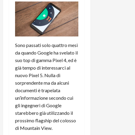
C
D
i
a
)
o
r
n
t
e
27/06/202
a
p
1
o
3
Sono passati solo quattro mesi
w
0
e
da quando Google ha svelato il
0
r
suo top di gamma Pixel 4, ed è
b
già tempo di interessarci al
a
26/06/202
nuovo Pixel 5. Nulla di
n
sorprendente ma da alcuni
k
documenti è trapelata
un’informazione secondo cui
23/07/202
gli ingegneri di Google
starebbero già utilizzando il
prossimo flagship del colosso
di Mountain View.