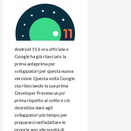
r
B
a
i
t
W
n
o
e
:
c
n
S
i
i
e
w
l
o
p
i
m
c
o
t
i
o
t
c
g
n
Android 11 è ora ufficiale e
e
h
l
l
n
Google ha già rilasciato la
B
i
a
t
prima anteprima per
o
o
n
e
sviluppatori per questa nuova
t
r
o
,
versione. Questa volta Google
p
e
v
s
sta rilasciando la sua prima
e
-
i
u
r
Developer Preview un po’
b
t
p
i
o
à
prima rispetto al solito e ciò
p
l
o
d
o
dovrebbe dare agli
P
k
e
r
sviluppatori più tempo per
r
r
l
t
prepararsi nell’adattare le
i
e
d
o
proprie app alle novità di