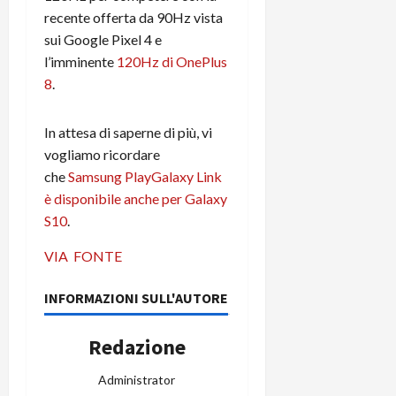
m
a
o
p
recente offerta da 90Hz vista
e
d
p
e
D
sui Google Pixel 4 e
e
p
r
a
r
l’imminente
120Hz di OnePlus
i
c
y
A
o
i
8
.
2
n
d
c
0
d
i
l
In attesa di saperne di più, vi
2
r
s
o
vogliamo ricordare
6
o
p
c
che
Samsung PlayGalaxy Link
i
l
o
d
a
è disponibile anche per Galaxy
25/06/202
m
c
y
p
S10
.
o
(
u
n
VIA
FONTE
e
t
s
-
e
c
i
r
INFORMAZIONI SULL'AUTORE
h
n
e
e
k
f
Redazione
r
+
u
m
L
n
Administrator
o
C
z