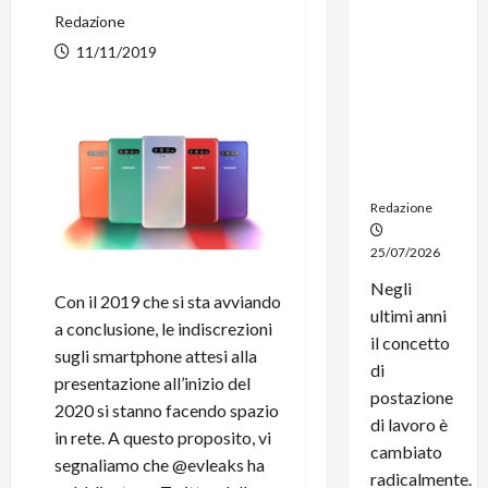
dal
Redazione
noleggio:
11/11/2019
stampanti
multifunzi
one e
smartpho
ne sempre
aggiornati
Redazione
25/07/2026
Negli
Con il 2019 che si sta avviando
ultimi anni
a conclusione, le indiscrezioni
il concetto
sugli smartphone attesi alla
di
presentazione all’inizio del
postazione
2020 si stanno facendo spazio
di lavoro è
in rete. A questo proposito, vi
cambiato
segnaliamo che @evleaks ha
radicalmente.