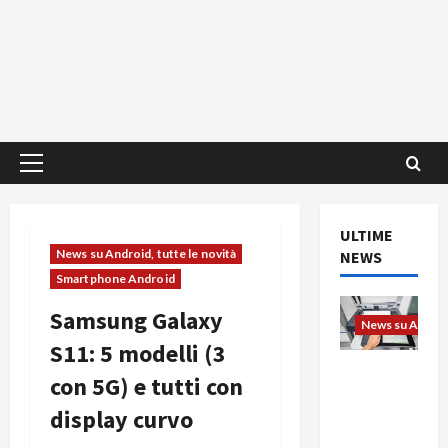
Menu
principale
ULTIME
News su Android, tutte le novità
NEWS
Smartphone Android
Samsung Galaxy
News su Android
S11: 5 modelli (3
L’evoluzio
con 5G) e tutti con
ne
display curvo
dell’uffici
o passa