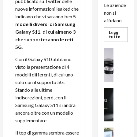
pubblicato su Twitter delle
Le aziende
nuove informazioni leaked che
non si
indicano che vi saranno ben
5
affidano...
modelli diversi di Samsung
Galaxy S11, di cui almeno 3
Leggi
Leggi
tutto
che supporteranno le reti
di
più
5G
.
su
News su An
L’evoluz
Recension
dell’uffi
Con il Galaxy S10 abbiamo
passa
R
dal
visto la presentazione di 4
a
noleggio
modelli differenti, di cui uno
stampan
v
multifu
solo con il supporto 5G.
e
e
smartp
Stando alle ultime
m
News su An
sempre
e
Smartphon
aggiorn
indiscrezioni, però, con il
B
n
Samsung Galaxy S11 si andrà
i
F
ancora oltre con un modello
g
R
supplementare.
m
1
e
1
News su An
Il top di gamma sembra essere
H
Recension