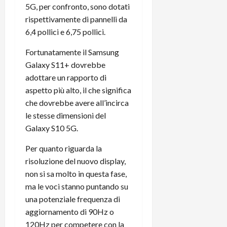
r
B
a
5G, per confronto, sono dotati
i
t
W
n
o
rispettivamente di pannelli da
e
:
c
n
6,4 pollici e 6,75 pollici.
S
i
i
e
w
l
o
p
Fortunatamente il Samsung
i
m
c
o
Galaxy S11+ dovrebbe
t
i
o
t
adottare un rapporto di
c
g
n
e
aspetto più alto, il che significa
h
l
l
n
che dovrebbe avere all’incirca
B
i
a
t
le stesse dimensioni del
o
o
n
e
t
r
Galaxy S10 5G.
o
,
p
e
v
s
Per quanto riguarda la
e
-
i
u
r
risoluzione del nuovo display,
b
t
p
i
o
à
non si sa molto in questa fase,
p
l
o
d
o
ma le voci stanno puntando su
P
k
e
r
una potenziale frequenza di
r
r
l
t
aggiornamento di 90Hz o
i
e
d
o
120Hz per competere con la