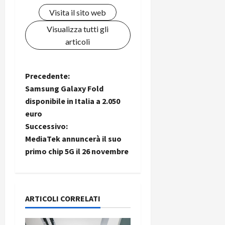
C
D
i
Visita il sito web
a
)
o
Visualizza tutti gli
r
n
t
articoli
e
27/06/202
a
p
1
o
3
N
Precedente:
w
0
e
Samsung Galaxy Fold
a
0
r
disponibile in Italia a 2.050
b
euro
v
a
26/06/202
Successivo:
n
i
MediaTek annuncerà il suo
k
primo chip 5G il 26 novembre
g
23/07/202
a
ARTICOLI CORRELATI
z