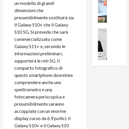
0
un modello di grandi
R
i
0
dimensioni che
e
B
a
presumibilmente sostituirà sia
c
r
l
e
il Galaxy S10+ che il Galaxy
e
l
n
a
News su An
a
S10 5G. Si prevede che sarà
s
Offerte An
k
p
commercializzato come
L
i
D
r
Galaxy S11+ e, secondo le
e
o
u
o
informazioni preliminari,
m
n
a
v
supporterà le reti 5G. Il
i
e
l
a
comparto fotografico di
g
B
2
:
l
i
questo smartphone dovrebbe
p
i
i
g
r
comprendere anche uno
l
o
m
o
l
spettrometro e una
r
e
n
u
fotocamera periscopica e
i
B
t
m
presumibilmente saranno
o
7
o
i
accoppiate con un enorme
f
P
a
n
display curvo da 6,9 pollici. Il
f
r
l
a
e
Galaxy S10+ e il Galaxy S10
o
l
z