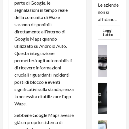
parte di Google, le
Le aziende
segnalazioni in tempo reale
non si
della comunità di Waze
affidano...
saranno disponibili
Leggi
direttamente all’interno di
Leggi
tutto
di
Google Maps quando
più
utilizzato su Android Auto.
su
News su An
L’evoluz
Questa integrazione
Recension
dell’uffi
passa
R
permetterà agli automobilisti
dal
a
noleggio
di ricevere informazioni
stampan
v
cruciali riguardanti incidenti,
multifu
e
e
posti di blocco e eventi
smartp
m
News su An
sempre
significativi sulla strada, senza
e
Smartphon
aggiorn
la necessità di utilizzare l’app
B
n
i
Waze.
F
g
R
Sebbene Google Maps avesse
m
1
e
già un proprio sistema di
1
News su An
H
Recension