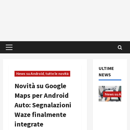
Menu
principale
ULTIME
News su Android, tutte le novità
NEWS
Novità su Google
Maps per Android
News su Android
Auto: Segnalazioni
L’evoluzio
Waze finalmente
ne
dell’uffici
integrate
o passa