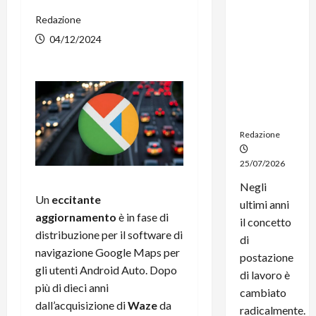
dal
Redazione
noleggio:
stampanti
04/12/2024
multifunzi
one e
smartpho
ne sempre
aggiornati
Redazione
25/07/2026
Negli
Un
eccitante
ultimi anni
aggiornamento
è in fase di
il concetto
distribuzione per il software di
di
navigazione Google Maps per
postazione
gli utenti Android Auto. Dopo
di lavoro è
più di dieci anni
cambiato
dall’acquisizione di
Waze
da
radicalmente.