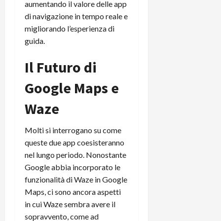
aumentando il valore delle app
C
D
i
di navigazione in tempo reale e
a
)
o
migliorando l’esperienza di
r
n
t
guida.
e
27/06/202
a
p
1
Il Futuro di
o
3
w
Google Maps e
0
e
0
r
Waze
b
a
26/06/202
n
Molti si interrogano su come
k
queste due app coesisteranno
nel lungo periodo. Nonostante
23/07/202
Google abbia incorporato le
funzionalità di Waze in Google
Maps, ci sono ancora aspetti
in cui Waze sembra avere il
sopravvento, come ad