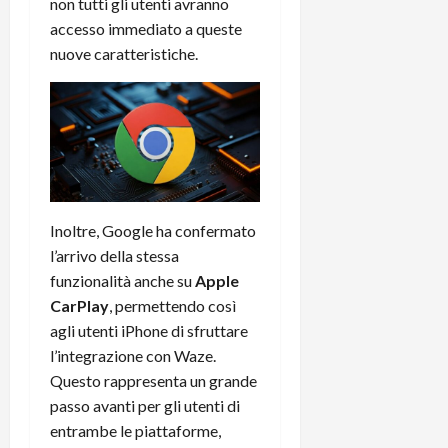
m
a
non tutti gli utenti avranno
o
p
e
d
p
e
accesso immediato a queste
D
e
p
r
nuove caratteristiche.
a
r
i
c
y
A
o
i
2
n
d
c
0
d
i
l
2
r
s
o
6
o
p
c
i
l
o
d
a
25/06/202
m
Inoltre, Google ha confermato
c
y
p
l’arrivo della stessa
o
(
u
funzionalità anche su
Apple
n
e
t
CarPlay
, permettendo così
s
-
e
agli utenti iPhone di sfruttare
c
i
r
h
l’integrazione con Waze.
n
e
e
k
f
Questo rappresenta un grande
r
+
u
passo avanti per gli utenti di
m
L
n
entrambe le piattaforme,
o
C
z