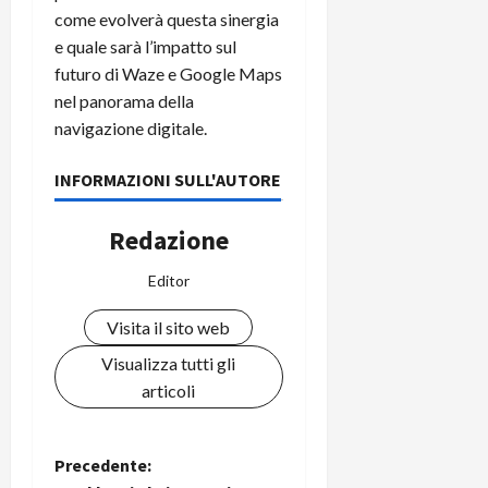
come evolverà questa sinergia
e quale sarà l’impatto sul
futuro di Waze e Google Maps
nel panorama della
navigazione digitale.
INFORMAZIONI SULL'AUTORE
Redazione
Editor
Visita il sito web
Visualizza tutti gli
articoli
N
Precedente: