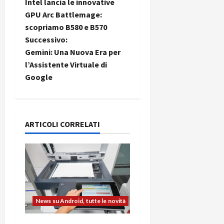
Intel lancia le innovative
a
GPU Arc Battlemage:
scopriamo B580 e B570
v
Successivo:
i
Gemini: Una Nuova Era per
l’Assistente Virtuale di
g
Google
a
z
ARTICOLI CORRELATI
i
o
n
e
News su Android, tutte le novità