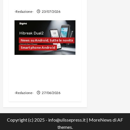
power bank
-Redazione-
23/07/2026
News su Android, tutte le novità
Smartphone Android
Bigme HiBreak Dual 2
pronto al lancio con la
novità del doppio display
(e-ink + LCD)
-Redazione-
27/06/2026
Copyright (c) 2025 - info@ulissepress.it
|
MoreNews
di AF
themes.