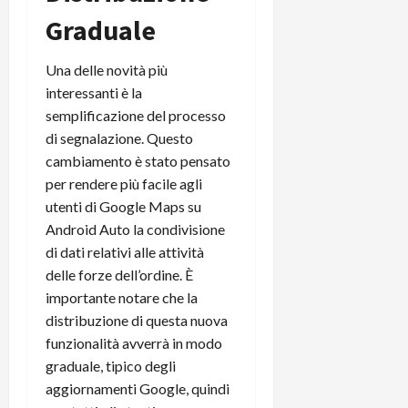
r
B
a
i
Graduale
t
W
n
o
e
:
c
n
S
i
Una delle novità più
i
e
w
l
o
interessanti è la
p
i
m
c
o
semplificazione del processo
t
i
o
t
di segnalazione. Questo
c
g
n
e
cambiamento è stato pensato
h
l
l
n
per rendere più facile agli
B
i
a
t
utenti di Google Maps su
o
o
n
e
t
Android Auto la condivisione
r
o
,
p
e
v
di dati relativi alle attività
s
e
-
i
u
delle forze dell’ordine. È
r
b
t
p
importante notare che la
i
o
à
p
distribuzione di questa nuova
l
o
d
o
funzionalità avverrà in modo
P
k
e
r
graduale, tipico degli
r
r
l
t
i
aggiornamenti Google, quindi
e
d
o