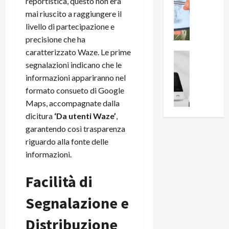
0
reportistica, questo non era
R
i
0
mai riuscito a raggiungere il
e
B
a
livello di partecipazione e
c
r
l
precisione che ha
e
e
l
caratterizzato Waze. Le prime
n
a
News su An
a
segnalazioni indicano che le
s
Offerte An
k
p
L
i
informazioni appariranno nel
D
r
e
o
u
o
formato consueto di Google
m
n
a
v
Maps, accompagnate dalla
i
e
l
a
dicitura
‘Da utenti Waze’
,
g
B
2
:
garantendo così trasparenza
l
i
p
i
riguardo alla fonte delle
i
g
r
l
informazioni.
o
m
o
l
r
e
n
u
Facilità di
i
B
t
m
o
7
o
i
Segnalazione e
f
P
a
n
f
r
l
a
Distribuzione
e
o
l
z