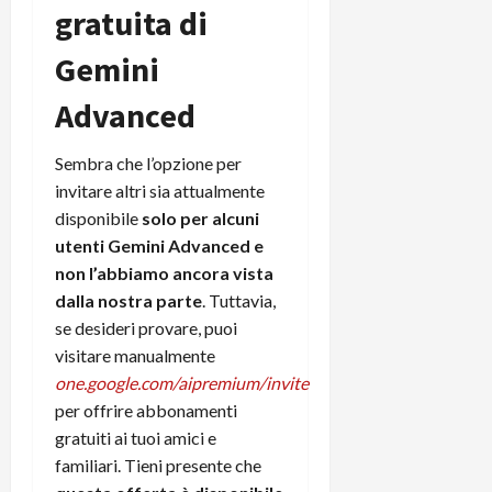
r
B
gratuita di
a
i
t
W
n
o
e
Gemini
:
c
n
S
i
i
e
Advanced
w
l
o
p
i
m
c
o
t
i
o
t
Sembra che l’opzione per
c
g
n
e
invitare altri sia attualmente
h
l
l
n
disponibile
solo per alcuni
B
i
a
t
utenti Gemini Advanced e
o
o
n
e
non l’abbiamo ancora vista
t
r
o
,
p
dalla nostra parte
. Tuttavia,
e
v
s
e
-
i
se desideri provare, puoi
u
r
b
t
p
visitare manualmente
i
o
à
p
one.google.com/aipremium/invite
l
o
d
o
per offrire abbonamenti
P
k
e
r
gratuiti ai tuoi amici e
r
r
l
t
familiari. Tieni presente che
i
e
d
o