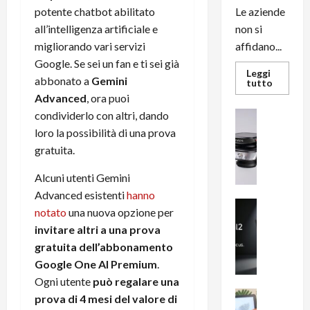
potente chatbot abilitato
Le aziende
all’intelligenza artificiale e
non si
migliorando vari servizi
affidano...
Google. Se sei un fan e ti sei già
Leggi
abbonato a
Gemini
Leggi
tutto
di
Advanced
, ora puoi
più
su
condividerlo con altri, dando
News su An
L’evoluz
Recension
dell’uffi
loro la possibilità di una prova
passa
R
gratuita.
dal
a
noleggio
stampan
v
Alcuni utenti Gemini
multifu
e
e
Advanced esistenti
hanno
smartp
m
News su An
sempre
notato
una nuova opzione per
e
Smartphon
aggiorn
invitare altri a una prova
B
n
gratuita dell’abbonamento
i
F
g
Google One AI Premium
.
R
m
1
Ogni utente
può regalare una
e
1
News su An
prova di 4 mesi del valore di
H
Recension