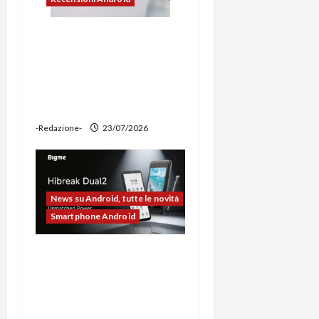
Ravemen FR1100 alla
prova: illuminazione
potente, supporto per
ciclocomputer e funzione
power bank
-Redazione-
23/07/2026
News su Android, tutte le novità
Smartphone Android
Bigme HiBreak Dual 2
pronto al lancio con la
novità del doppio display
(e-ink + LCD)