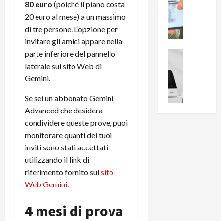
0
80 euro
(poiché il piano costa
R
i
0
20 euro al mese) a un massimo
e
B
a
di tre persone. L’opzione per
c
r
l
invitare gli amici appare nella
e
e
l
n
a
parte inferiore del pannello
News su An
a
s
Offerte An
k
p
laterale sul sito Web di
L
i
D
r
Gemini.
e
o
u
o
m
n
a
v
Se sei un abbonato Gemini
i
e
l
a
Advanced che desidera
g
B
2
:
condividere queste prove, puoi
l
i
p
i
monitorare quanti dei tuoi
i
g
r
l
inviti sono stati accettati
o
m
o
l
utilizzando il link di
r
e
n
u
i
B
riferimento fornito sul
sito
t
m
o
7
o
Web Gemini
.
i
f
P
a
n
f
r
l
4 mesi di prova
a
e
o
l
z