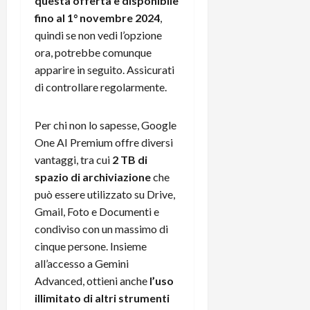
m
questa offerta è disponibile
a
o
p
e
d
fino al 1° novembre 2024
,
p
e
D
e
p
r
quindi se non vedi l’opzione
a
r
i
c
ora, potrebbe comunque
y
A
o
i
apparire in seguito. Assicurati
2
n
d
c
di controllare regolarmente.
0
d
i
l
2
r
s
o
6
o
p
Per chi non lo sapesse, Google
c
i
l
o
One AI Premium offre diversi
d
a
25/06/202
m
vantaggi, tra cui
2 TB di
c
y
p
spazio di archiviazione
che
o
(
u
può essere utilizzato su Drive,
n
e
t
Gmail, Foto e Documenti e
s
-
e
condiviso con un massimo di
c
i
r
h
cinque persone. Insieme
n
e
e
k
f
all’accesso a Gemini
r
+
u
Advanced, ottieni anche
l’uso
m
L
n
illimitato di altri strumenti
o
C
z