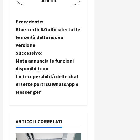
articoli
N
Precedente:
Bluetooth 6.0 ufficiale: tutte
a
le novità della nuova
versione
v
Successivo:
i
Meta annuncia le funzioni
disponibili con
g
l’interoperabilità delle chat
di terze parti su WhatsApp e
a
Messenger
z
i
ARTICOLI CORRELATI
o