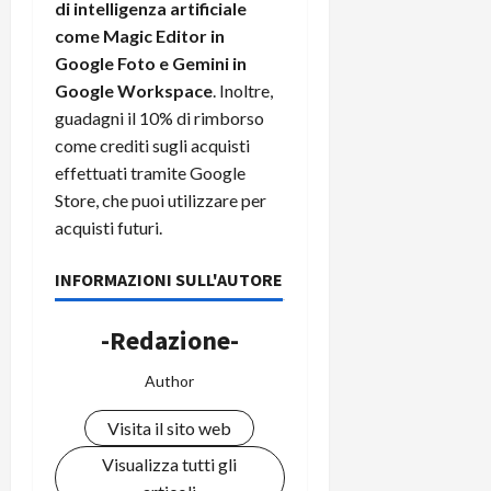
di intelligenza artificiale
C
D
i
come Magic Editor in
a
)
o
Google Foto e Gemini in
r
n
t
Google Workspace
. Inoltre,
e
27/06/202
a
guadagni il 10% di rimborso
p
1
o
come crediti sugli acquisti
3
w
effettuati tramite Google
0
e
Store, che puoi utilizzare per
0
r
acquisti futuri.
b
a
26/06/202
INFORMAZIONI SULL'AUTORE
n
k
-Redazione-
23/07/202
Author
Visita il sito web
Visualizza tutti gli