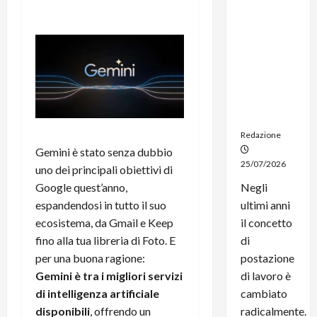
dal
noleggio:
stampanti
multifunzi
one e
smartpho
ne sempre
aggiornati
Redazione
Gemini è stato senza dubbio
25/07/2026
uno dei principali obiettivi di
Google quest’anno,
Negli
espandendosi in tutto il suo
ultimi anni
ecosistema, da Gmail e Keep
il concetto
fino alla tua libreria di Foto. E
di
per una buona ragione:
postazione
Gemini è tra i migliori servizi
di lavoro è
di intelligenza artificiale
cambiato
disponibili
, offrendo un
radicalmente.