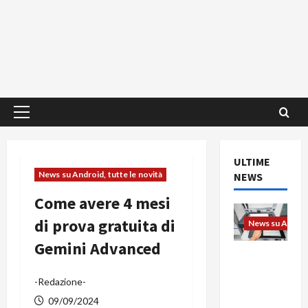
Menu
principale
ULTIME
News su Android, tutte le novità
NEWS
Come avere 4 mesi
di prova gratuita di
News su Android
Gemini Advanced
L’evoluzio
ne
-Redazione-
dell’uffici
o passa
09/09/2024