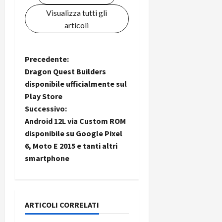
Visualizza tutti gli
articoli
N
Precedente:
Dragon Quest Builders
a
disponibile ufficialmente sul
Play Store
v
Successivo:
i
Android 12L via Custom ROM
disponibile su Google Pixel
g
6, Moto E 2015 e tanti altri
smartphone
a
z
i
ARTICOLI CORRELATI