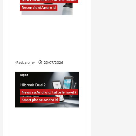
Recensioni Android
Ravemen FR1100 alla
prova: illuminazione
potente, supporto per
ciclocomputer e funzione
power bank
-Redazione-
23/07/2026
News su Android, tutte le novità
Smartphone Android
Bigme HiBreak Dual 2
pronto al lancio con la
novità del doppio display