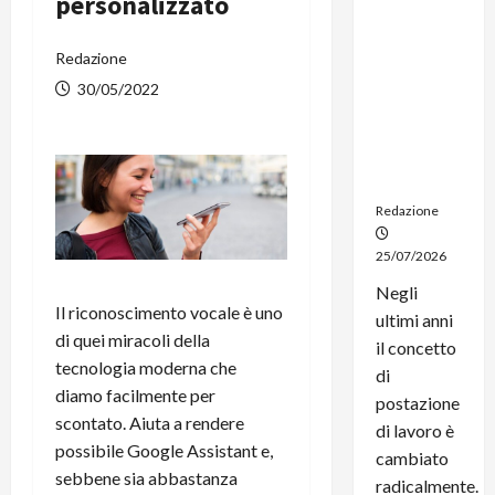
personalizzato
dal
noleggio:
Redazione
stampanti
multifunzi
30/05/2022
one e
smartpho
ne sempre
aggiornati
Redazione
25/07/2026
Negli
Il riconoscimento vocale è uno
ultimi anni
di quei miracoli della
il concetto
tecnologia moderna che
di
diamo facilmente per
postazione
scontato. Aiuta a rendere
di lavoro è
possibile Google Assistant e,
cambiato
sebbene sia abbastanza
radicalmente.