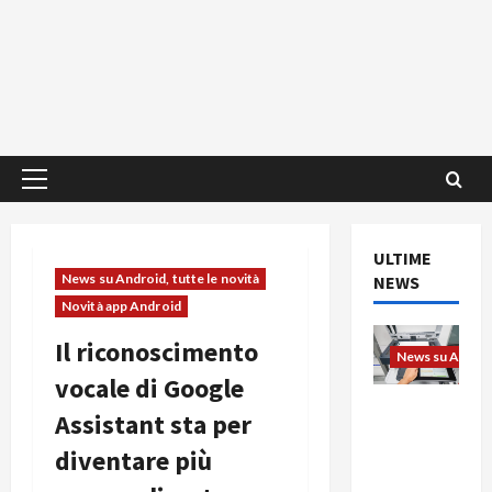
Menu
principale
ULTIME
News su Android, tutte le novità
NEWS
Novità app Android
Il riconoscimento
News su Android
vocale di Google
L’evoluzio
Assistant sta per
ne
diventare più
dell’uffici
o passa