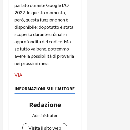
C
parlato durante Google I/O
D
i
a
)
o
2022. In questo momento,
r
n
però, questa funzione non è
t
e
27/06/202
disponibile: dopotutto è stata
a
p
scoperta durante un’analisi
1
o
approfondita del codice. Ma
3
w
se tutto va bene, potremmo
0
e
0
avere la possibilità di provarla
r
nei prossimi mesi.
b
a
26/06/202
VIA
n
k
INFORMAZIONI SULL'AUTORE
23/07/202
Redazione
Administrator
Visita il sito web