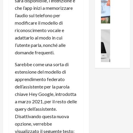
0
sarà disponibile, l’intenzione è
R
i
0
che l’app inizi a memorizzare
e
B
a
l’audio sul telefono per
c
r
l
modificare il modello di
e
e
l
riconoscimento vocale e
n
a
News su An
a
adattarlo al modo in cui
s
Offerte An
k
p
L
i
l’utente parla, nonché alle
D
r
e
o
u
o
domande frequenti.
m
n
a
v
i
e
Sarebbe come una sorta di
l
a
g
B
2
estensione del modello di
:
l
i
p
i
apprendimento federato
i
g
r
l
dell’assistente per la parola
o
m
o
l
chiave Hey Google, introdotta
r
e
n
u
a marzo 2021, per il resto delle
i
B
t
m
query dell’assistente.
o
7
o
i
f
Disattivando questa nuova
P
a
n
f
r
l
opzione, verrebbe
a
e
o
l
z
visualizzato il seguente testo: