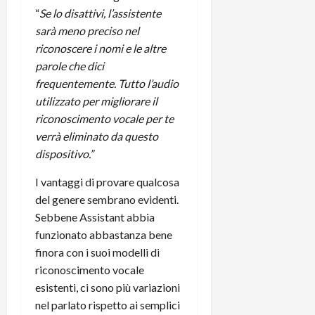
r
B
a
i
“
Se lo disattivi, l’assistente
t
W
n
o
sarà meno preciso nel
e
:
c
n
riconoscere i nomi e le altre
S
i
i
e
parole che dici
w
l
o
p
i
frequentemente. Tutto l’audio
m
c
o
t
i
utilizzato per migliorare il
o
t
c
g
n
e
riconoscimento vocale per te
h
l
l
n
verrà eliminato da questo
B
i
a
t
dispositivo.”
o
o
n
e
t
r
o
,
I vantaggi di provare qualcosa
p
e
v
s
del genere sembrano evidenti.
e
-
i
u
Sebbene Assistant abbia
r
b
t
p
funzionato abbastanza bene
i
o
à
p
finora con i suoi modelli di
l
o
d
o
P
riconoscimento vocale
k
e
r
r
r
l
esistenti, ci sono più variazioni
t
i
e
d
o
nel parlato rispetto ai semplici