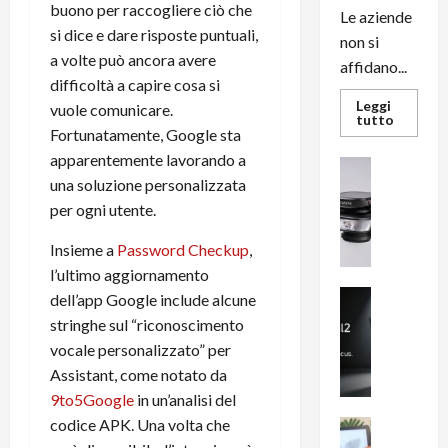
buono per raccogliere ciò che
Le aziende
si dice e dare risposte puntuali,
non si
a volte può ancora avere
affidano...
difficoltà a capire cosa si
Leggi
vuole comunicare.
Leggi
tutto
di
Fortunatamente, Google sta
più
apparentemente lavorando a
su
News su An
L’evoluz
una soluzione personalizzata
Recension
dell’uffi
passa
R
per ogni utente.
dal
a
noleggio
stampan
Insieme a
Password Checkup
,
v
multifu
e
e
l’ultimo aggiornamento
smartp
m
News su An
dell’app Google include alcune
sempre
e
Smartphon
aggiorn
stringhe sul “riconoscimento
B
n
vocale personalizzato” per
i
F
Assistant, come notato da
g
R
9to5Google
in un’analisi del
m
1
e
codice APK. Una volta che
1
News su An
H
Recension