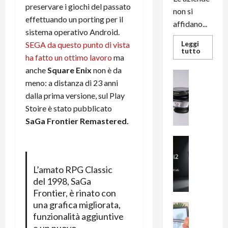
preservare i giochi del passato
non si
effettuando un porting per il
affidano...
sistema operativo Android.
Leggi
SEGA da questo punto di vista
Leggi
tutto
ha fatto un ottimo lavoro
ma
di
più
anche
Square Enix
non è da
su
News su An
L’evoluz
meno: a distanza di 23 anni
Recension
dell’uffi
passa
R
dalla prima versione, sul Play
dal
a
noleggio
Stoire è stato pubblicato
stampan
v
SaGa Frontier Remastered.
multifu
e
e
smartp
m
News su An
sempre
e
Smartphon
aggiorn
B
n
L’amato RPG Classic
i
F
del 1998, SaGa
g
R
Frontier, è rinato con
m
1
una grafica migliorata,
e
1
News su An
funzionalità aggiuntive
H
Recension
0
R