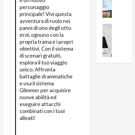
e un nuovo
i
0
e
personaggio
B
a
c
r
principale! Vivi questa
l
e
e
avventura di ruolo nei
l
n
a
News su An
a
panni di uno degli otto
s
Offerte An
k
p
eroi, ognuno con la
L
i
D
r
propria trama e i propri
e
o
u
o
obiettivi. Con il sistema
m
n
a
v
di scenari gratuiti,
i
e
l
a
esplora il tuo viaggio
g
B
2
:
unico. Affronta
l
i
p
i
battaglie drammatiche
i
g
r
l
e usa il sistema
o
m
o
l
Glimmer per acquisire
r
e
n
u
nuove abilità ed
i
B
t
m
eseguire attacchi
o
7
o
i
combinati con i tuoi
f
P
a
n
alleati!
f
r
l
a
e
o
l
z
r
B
a
i