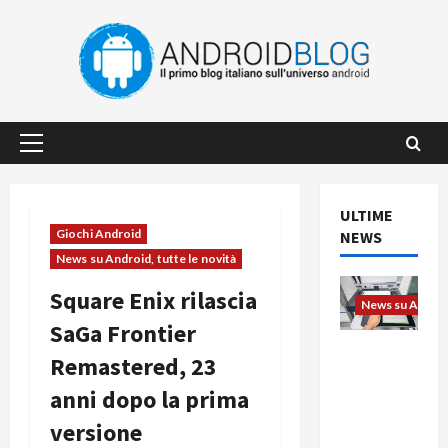
Vai
al
contenuto
Menu
principale
ULTIME
Giochi Android
NEWS
News su Android, tutte le novità
Square Enix rilascia
News su Android
SaGa Frontier
L’evoluzio
Remastered, 23
ne
anni dopo la prima
dell’uffici
o passa
versione
dal