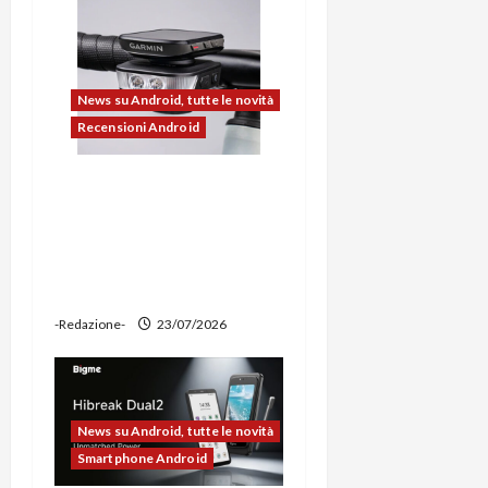
c
o
l
News su Android, tutte le novità
Recensioni Android
o
Ravemen FR1100 alla
prova: illuminazione
potente, supporto per
ciclocomputer e funzione
power bank
-Redazione-
23/07/2026
News su Android, tutte le novità
Smartphone Android