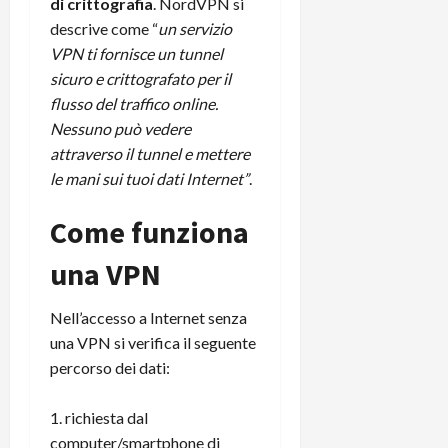
di crittografia
. NordVPN si
r
B
a
i
descrive come “
un servizio
t
W
n
o
e
VPN ti fornisce un tunnel
:
c
n
S
i
i
sicuro e crittografato per il
e
w
l
o
p
flusso del traffico online.
i
m
c
o
Nessuno può vedere
t
i
o
t
attraverso il tunnel e mettere
c
g
n
e
le mani sui tuoi dati Internet”
.
h
l
l
n
B
i
a
t
Come funziona
o
o
n
e
t
r
o
,
una VPN
p
e
v
s
e
-
i
u
r
Nell’accesso a Internet senza
b
t
p
i
o
à
una VPN si verifica il seguente
p
l
o
d
o
percorso dei dati:
P
k
e
r
r
r
l
t
richiesta dal
i
e
d
o
computer/smartphone di