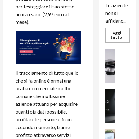
Le aziende
per festeggiare il suo stesso
non si
anniversario (2,97 euro al
affidano...
mese).
Leggi
Leggi
tutto
di
più
su
News su An
L’evoluz
Recension
dell’uffi
passa
R
dal
a
noleggio
Il tracciamento di tutto quello
stampan
v
che si fa online è ormai una
multifu
e
e
pratia commerciale molto
smartp
m
News su An
sempre
comune che moltissime
e
Smartphon
aggiorn
aziende attuano per acquisire
B
n
i
quanti più dati possibile,
F
g
R
profilare le persone e, in un
m
1
secondo momento, trarne
e
1
News su An
profitto attraverso servizi
H
Recension