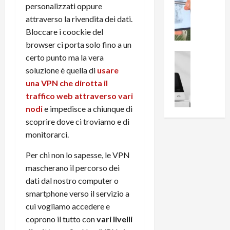
0
personalizzati oppure
R
i
0
attraverso la rivendita dei dati.
e
B
a
Bloccare i coockie del
c
r
l
e
e
browser ci porta solo fino a un
l
n
a
News su An
a
certo punto ma la vera
s
Offerte An
k
p
soluzione è quella di
usare
L
i
D
r
una VPN che dirotta il
e
o
u
o
traffico web attraverso vari
m
n
a
v
nodi
e impedisce a chiunque di
i
e
l
a
g
scoprire dove ci troviamo e di
B
2
:
l
i
monitorarci.
p
i
i
g
r
l
Per chi non lo sapesse, le VPN
o
m
o
l
r
e
mascherano il percorso dei
n
u
i
B
t
dati dal nostro computer o
m
o
7
o
i
smartphone verso il servizio a
f
P
a
n
cui vogliamo accedere e
f
r
l
a
coprono il tutto con
vari livelli
e
o
l
z