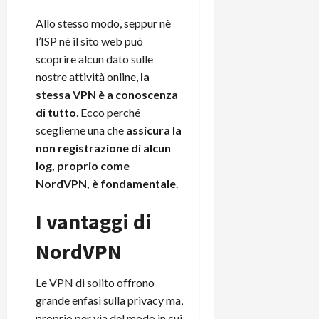
Allo stesso modo, seppur nè
l’ISP nè il sito web può
scoprire alcun dato sulle
nostre attività online,
la
stessa VPN è a conoscenza
di tutto
. Ecco perché
sceglierne una che
assicura la
non registrazione di alcun
log, proprio come
NordVPN, è fondamentale
.
I vantaggi di
NordVPN
Le VPN di solito offrono
grande enfasi sulla privacy ma,
proprio per via del modo in cui