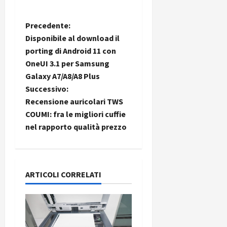
N
Precedente:
Disponibile al download il
a
porting di Android 11 con
OneUI 3.1 per Samsung
v
Galaxy A7/A8/A8 Plus
i
Successivo:
Recensione auricolari TWS
g
COUMI: fra le migliori cuffie
nel rapporto qualità prezzo
a
z
i
ARTICOLI CORRELATI
o
n