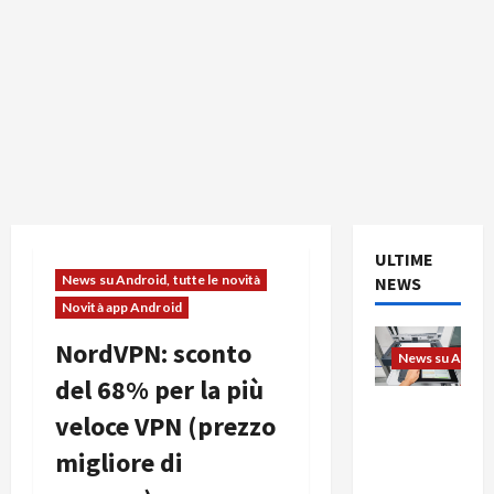
ULTIME
News su Android, tutte le novità
NEWS
Novità app Android
NordVPN: sconto
News su Android
del 68% per la più
L’evoluzio
veloce VPN (prezzo
ne
migliore di
dell’uffici
o passa