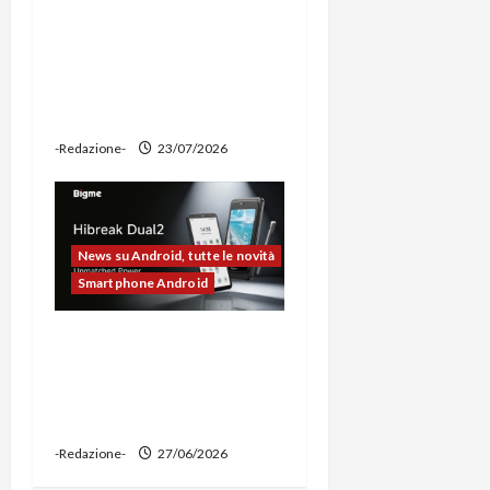
Ravemen FR1100 alla
prova: illuminazione
potente, supporto per
ciclocomputer e funzione
power bank
-Redazione-
23/07/2026
News su Android, tutte le novità
Smartphone Android
Bigme HiBreak Dual 2
pronto al lancio con la
novità del doppio display
(e-ink + LCD)
-Redazione-
27/06/2026