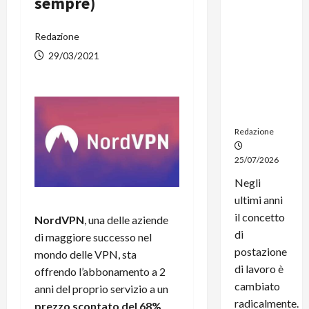
sempre)
dal
noleggio:
Redazione
stampanti
multifunzi
29/03/2021
one e
smartpho
ne sempre
aggiornati
Redazione
25/07/2026
Negli
ultimi anni
il concetto
NordVPN
, una delle aziende
di
di maggiore successo nel
postazione
mondo delle VPN, sta
di lavoro è
offrendo l’abbonamento a 2
cambiato
anni del proprio servizio a un
radicalmente.
prezzo scontato del 68%