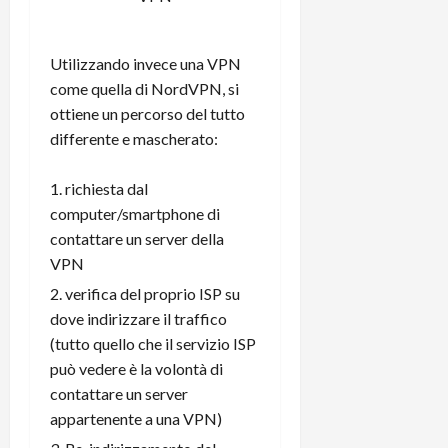
C
D
i
a
)
o
r
Utilizzando invece una VPN
n
t
e
come quella di NordVPN, si
27/06/202
a
p
ottiene un percorso del tutto
1
o
differente e mascherato:
3
w
0
e
richiesta dal
0
r
computer/smartphone di
b
contattare un server della
a
26/06/202
n
VPN
k
verifica del proprio ISP su
dove indirizzare il traffico
23/07/202
(tutto quello che il servizio ISP
può vedere è la volontà di
contattare un server
appartenente a una VPN)