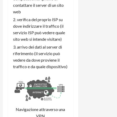
m
a
o
p
contattare il server di un sito
e
d
p
e
D
web
e
p
r
a
r
i
c
verifica del proprio ISP su
y
A
o
i
dove indirizzare il traffico (il
2
n
d
c
servizio ISP può vedere quale
0
d
i
l
sito web si intende visitare)
2
r
s
o
6
o
arrivo dei dati al server di
p
c
i
l
o
riferimento (il servizio può
d
a
25/06/202
m
vedere da dove proviene il
c
y
p
traffico e da quale dispositivo)
o
(
u
n
e
t
s
-
e
c
i
r
h
n
e
e
k
f
r
+
u
Navigazione attraverso una
m
L
n
o
VPN
C
z