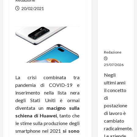
noleggio:
20/02/2021
stampanti
multifunzi
one e
smartpho
ne sempre
aggiornati
Redazione
25/07/2026
Negli
La crisi combinata tra
ultimi anni
pandemia di COVID-19 e
il concetto
inserimento nella lista nera
di
degli Stati Uniti è ormai
postazione
diventata un
macigno sulla
di lavoro è
schiena di Huawei
, tanto che
cambiato
le stime sulla produzione degli
radicalmente.
smartphone nel 2021
si sono
Le aziende