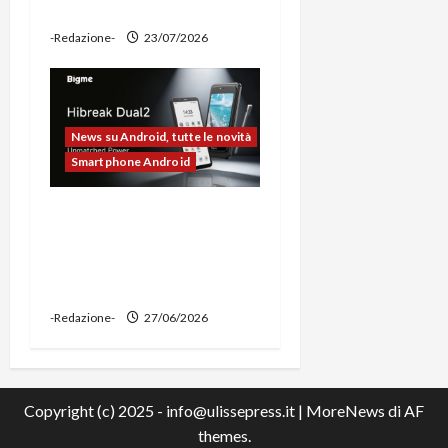
power bank
-Redazione-
23/07/2026
News su Android, tutte le novità
Smartphone Android
Bigme HiBreak Dual 2
pronto al lancio con la
novità del doppio display
(e-ink + LCD)
-Redazione-
27/06/2026
Copyright (c) 2025 - info@ulissepress.it
|
MoreNews
di AF
themes.