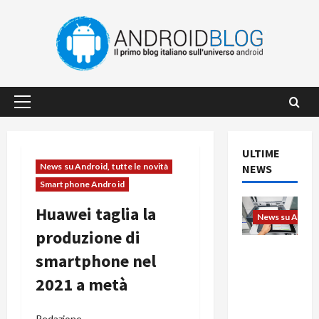
Vai
al
contenuto
Menu
principale
ULTIME
News su Android, tutte le novità
NEWS
Smartphone Android
Huawei taglia la
News su Android
produzione di
L’evoluzio
smartphone nel
ne
2021 a metà
dell’uffici
o passa
dal
Redazione