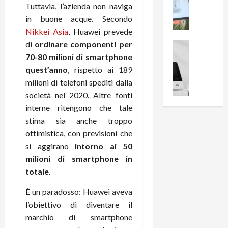
i
0
Tuttavia, l’azienda non naviga
e
B
a
in buone acque. Secondo
c
r
l
Nikkei Asia
, Huawei prevede
e
e
l
n
di
ordinare componenti per
a
News su An
a
s
Offerte An
k
70-80 milioni di smartphone
p
L
i
D
r
quest’anno
, rispetto ai 189
e
o
u
o
milioni di telefoni spediti dalla
m
n
a
v
società nel 2020. Altre fonti
i
e
l
a
interne ritengono che tale
g
B
2
:
stima sia anche troppo
l
i
p
i
i
ottimistica, con previsioni che
g
r
l
o
m
o
si aggirano
intorno ai 50
l
r
e
n
u
milioni di smartphone in
i
B
t
m
totale
.
o
7
o
i
f
P
a
n
È un paradosso: Huawei aveva
f
r
l
a
l’obiettivo di diventare il
e
o
l
z
marchio di smartphone
r
B
a
i