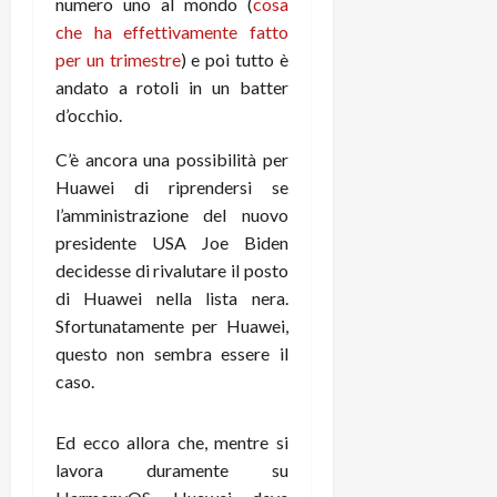
numero uno al mondo (
cosa
t
W
n
o
che ha effettivamente fatto
e
:
c
n
per un trimestre
) e poi tutto è
S
i
i
e
w
l
andato a rotoli in un batter
o
p
i
m
c
d’occhio.
o
t
i
o
t
c
C’è ancora una possibilità per
g
n
e
h
l
l
Huawei di riprendersi se
n
B
i
a
t
l’amministrazione del nuovo
o
o
n
e
presidente USA Joe Biden
t
r
o
,
decidesse di rivalutare il posto
p
e
v
s
di Huawei nella lista nera.
e
-
i
u
Sfortunatamente per Huawei,
r
b
t
p
i
questo non sembra essere il
o
à
p
l
o
caso.
d
o
P
k
e
r
r
r
l
t
Ed ecco allora che, mentre si
i
e
d
o
lavora duramente su
m
a
o
p