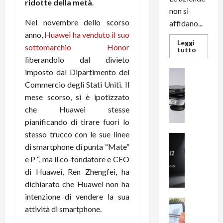
ridotte della metà
.
non si
Nel novembre dello scorso
affidano...
anno,
Huawei ha venduto il suo
Leggi
sottomarchio Honor
Leggi
tutto
di
liberandolo dal divieto
più
su
imposto dal Dipartimento del
News su An
L’evoluz
Recension
Commercio degli Stati Uniti. Il
dell’uffi
passa
R
mese scorso, si è ipotizzato
dal
a
noleggio
che Huawei stesse
stampan
v
multifu
pianificando di tirare fuori lo
e
e
smartp
stesso trucco con le sue linee
m
News su An
sempre
di smartphone di punta “Mate”
e
Smartphon
aggiorn
B
n
e P “, ma il co-fondatore e CEO
i
F
di Huawei, Ren Zhengfei, ha
g
R
dichiarato che Huawei non ha
m
1
intenzione di vendere la sua
e
1
News su An
attività di smartphone.
H
Recension
0
R